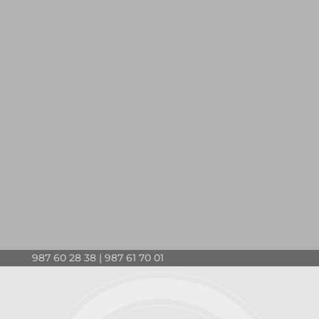
987 60 28 38 | 987 61 70 01