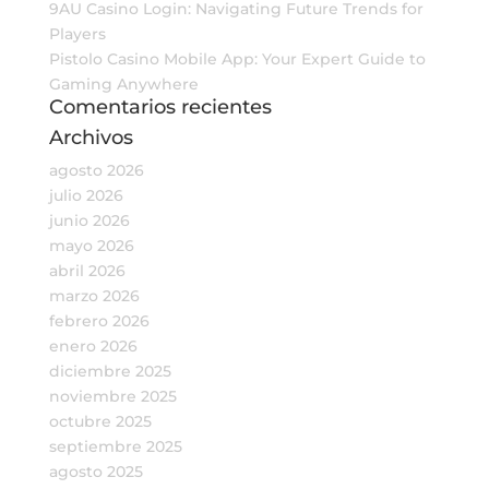
9AU Casino Login: Navigating Future Trends for
Players
Pistolo Casino Mobile App: Your Expert Guide to
Gaming Anywhere
Comentarios recientes
Archivos
agosto 2026
julio 2026
junio 2026
mayo 2026
abril 2026
marzo 2026
febrero 2026
enero 2026
diciembre 2025
noviembre 2025
octubre 2025
septiembre 2025
agosto 2025