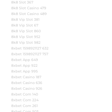
8k8 Slot 367
8k8 Slot Casino 479
8k8 Slot Casino 489
8k8 Vip Slot 381
8k8 Vip Slot 67
8k8 Vip Slot 860
8k8 Vip Slot 952
8k8 Vip Slot 982
8xbet 1598921127 632
8xbet 1598921127 757
8xbet App 649
8xbet App 922
8xbet App 995
8xbet Casino 187
8xbet Casino 636
8xbet Casino 926
8xbet Com 140
8xbet Com 224
8xbet Com 261
8xbet Com 503