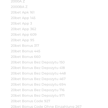
2000A Z
2000BA Z
20bet Apk 161
20bet App 145
20bet App 3
20bet App 362
20bet App 609
20bet App 95
20bet Bonus 317
20bet Bonus 445
20bet Bonus 660
20bet Bonus Bez Depozytu 150
20bet Bonus Bez Depozytu 418
20bet Bonus Bez Depozytu 448
20bet Bonus Bez Depozytu 467
20bet Bonus Bez Depozytu 694
20bet Bonus Bez Depozytu 716
20bet Bonus Bez Depozytu 971
20bet Bonus Code 927
20bet Bonus Code Ohne Einzahlung 267