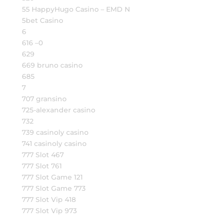
55 HappyHugo Casino – EMD N
5bet Casino
6
616 –0
629
669 bruno casino
685
7
707 gransino
725-alexander casino
732
739 casinoly casino
741 casinoly casino
777 Slot 467
777 Slot 761
777 Slot Game 121
777 Slot Game 773
777 Slot Vip 418
777 Slot Vip 973