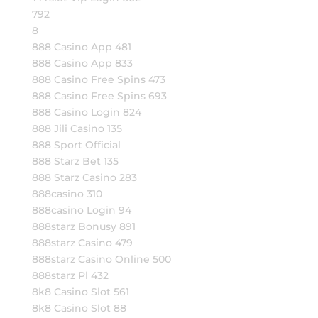
792
8
888 Casino App 481
888 Casino App 833
888 Casino Free Spins 473
888 Casino Free Spins 693
888 Casino Login 824
888 Jili Casino 135
888 Sport Official
888 Starz Bet 135
888 Starz Casino 283
888casino 310
888casino Login 94
888starz Bonusy 891
888starz Casino 479
888starz Casino Online 500
888starz Pl 432
8k8 Casino Slot 561
8k8 Casino Slot 88