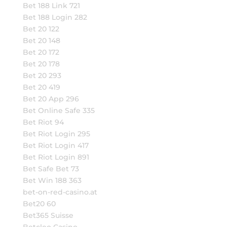
Bet 188 Link 721
Bet 188 Login 282
Bet 20 122
Bet 20 148
Bet 20 172
Bet 20 178
Bet 20 293
Bet 20 419
Bet 20 App 296
Bet Online Safe 335
Bet Riot 94
Bet Riot Login 295
Bet Riot Login 417
Bet Riot Login 891
Bet Safe Bet 73
Bet Win 188 363
bet-on-red-casino.at
Bet20 60
Bet365 Suisse