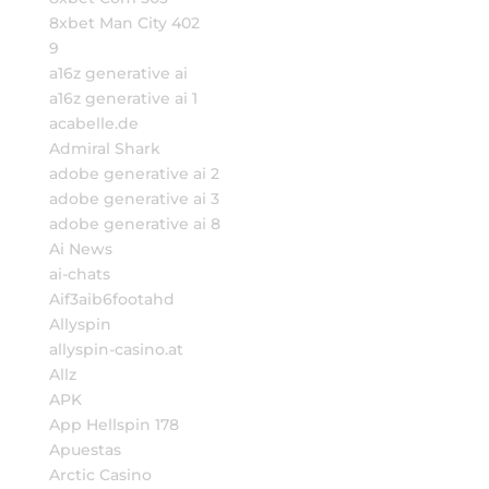
8xbet Man City 402
9
a16z generative ai
a16z generative ai 1
acabelle.de
Admiral Shark
adobe generative ai 2
adobe generative ai 3
adobe generative ai 8
Ai News
ai-chats
Aif3aib6footahd
Allyspin
allyspin-casino.at
Allz
APK
App Hellspin 178
Apuestas
Arctic Casino