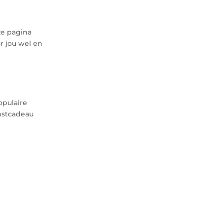
ze pagina
or jou wel en
opulaire
omstcadeau