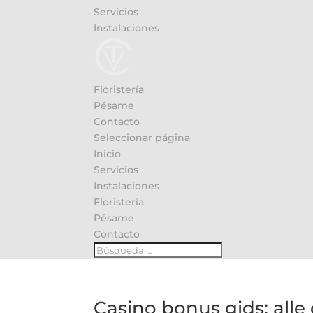
Servicios
Instalaciones
Floristería
Pésame
Contacto
Seleccionar página
Inicio
Servicios
Instalaciones
Floristería
Pésame
Contacto
Casino bonus gids: alle