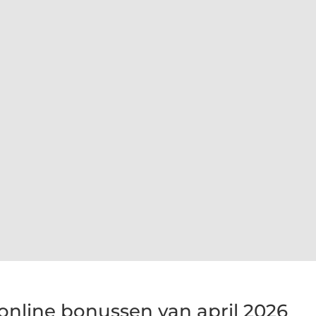
 online bonussen van april 2026