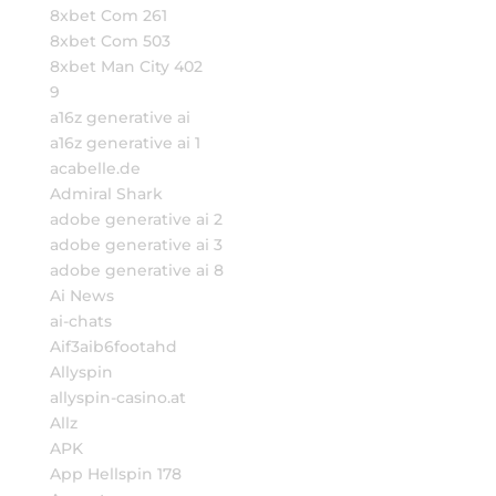
8xbet Com 261
8xbet Com 503
8xbet Man City 402
9
a16z generative ai
a16z generative ai 1
acabelle.de
Admiral Shark
adobe generative ai 2
adobe generative ai 3
adobe generative ai 8
Ai News
ai-chats
Aif3aib6footahd
Allyspin
allyspin-casino.at
Allz
APK
App Hellspin 178