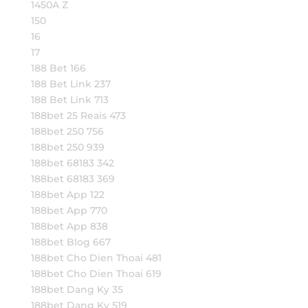
1450A Z
150
16
17
188 Bet 166
188 Bet Link 237
188 Bet Link 713
188bet 25 Reais 473
188bet 250 756
188bet 250 939
188bet 68183 342
188bet 68183 369
188bet App 122
188bet App 770
188bet App 838
188bet Blog 667
188bet Cho Dien Thoai 481
188bet Cho Dien Thoai 619
188bet Dang Ky 35
188bet Dang Ky 519