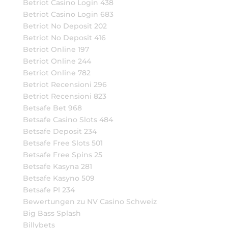
Betriot Casino Login 438
Betriot Casino Login 683
Betriot No Deposit 202
Betriot No Deposit 416
Betriot Online 197
Betriot Online 244
Betriot Online 782
Betriot Recensioni 296
Betriot Recensioni 823
Betsafe Bet 968
Betsafe Casino Slots 484
Betsafe Deposit 234
Betsafe Free Slots 501
Betsafe Free Spins 25
Betsafe Kasyna 281
Betsafe Kasyno 509
Betsafe Pl 234
Bewertungen zu NV Casino Schweiz
Big Bass Splash
Billybets