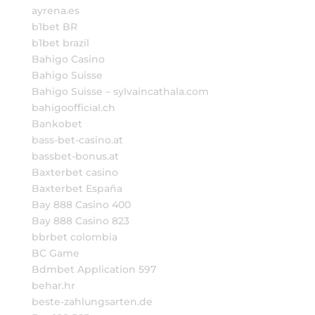
ayrena.es
b1bet BR
b1bet brazil
Bahigo Casino
Bahigo Suisse
Bahigo Suisse – sylvaincathala.com
bahigoofficial.ch
Bankobet
bass-bet-casino.at
bassbet-bonus.at
Baxterbet casino
Baxterbet España
Bay 888 Casino 400
Bay 888 Casino 823
bbrbet colombia
BC Game
Bdmbet Application 597
behar.hr
beste-zahlungsarten.de