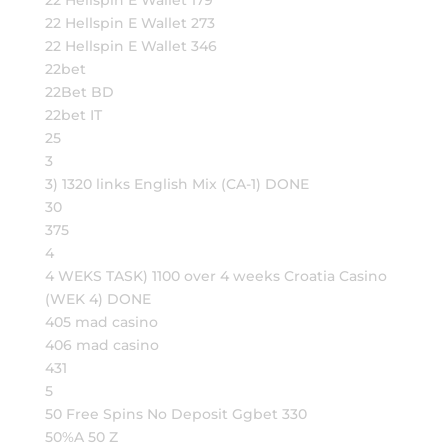
22 Hellspin E Wallet 179
22 Hellspin E Wallet 273
22 Hellspin E Wallet 346
22bet
22Bet BD
22bet IT
25
3
3) 1320 links English Mix (CA-1) DONE
30
375
4
4 WEKS TASK) 1100 over 4 weeks Croatia Casino
(WEK 4) DONE
405 mad casino
406 mad casino
431
5
50 Free Spins No Deposit Ggbet 330
50%A 50 Z