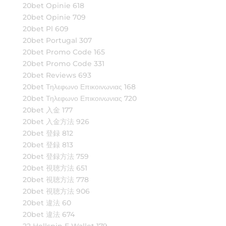
20bet Opinie 618
20bet Opinie 709
20bet Pl 609
20bet Portugal 307
20bet Promo Code 165
20bet Promo Code 331
20bet Reviews 693
20bet Τηλεφωνο Επικοινωνιας 168
20bet Τηλεφωνο Επικοινωνιας 720
20bet 入金 177
20bet 入金方法 926
20bet 登録 812
20bet 登録 813
20bet 登録方法 759
20bet 視聴方法 651
20bet 視聴方法 778
20bet 視聴方法 906
20bet 違法 60
20bet 違法 674