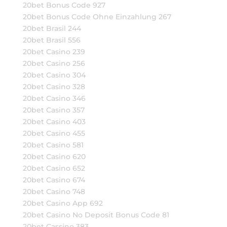
20bet Bonus Code 927
20bet Bonus Code Ohne Einzahlung 267
20bet Brasil 244
20bet Brasil 556
20bet Casino 239
20bet Casino 256
20bet Casino 304
20bet Casino 328
20bet Casino 346
20bet Casino 357
20bet Casino 403
20bet Casino 455
20bet Casino 581
20bet Casino 620
20bet Casino 652
20bet Casino 674
20bet Casino 748
20bet Casino App 692
20bet Casino No Deposit Bonus Code 81
20bet Cassino 383