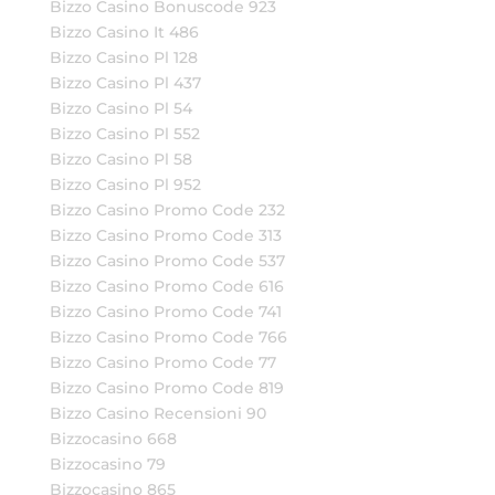
Bizzo Casino Bonuscode 923
Bizzo Casino It 486
Bizzo Casino Pl 128
Bizzo Casino Pl 437
Bizzo Casino Pl 54
Bizzo Casino Pl 552
Bizzo Casino Pl 58
Bizzo Casino Pl 952
Bizzo Casino Promo Code 232
Bizzo Casino Promo Code 313
Bizzo Casino Promo Code 537
Bizzo Casino Promo Code 616
Bizzo Casino Promo Code 741
Bizzo Casino Promo Code 766
Bizzo Casino Promo Code 77
Bizzo Casino Promo Code 819
Bizzo Casino Recensioni 90
Bizzocasino 668
Bizzocasino 79
Bizzocasino 865