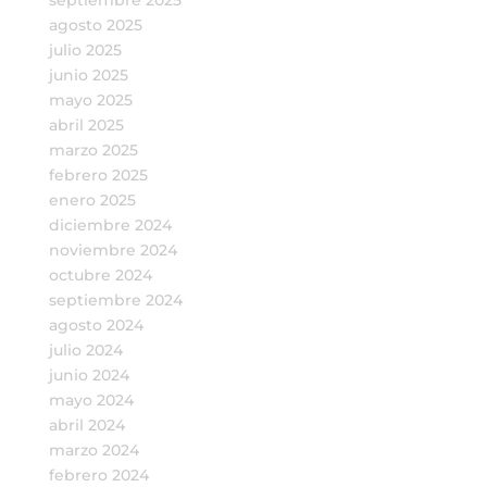
septiembre 2025
agosto 2025
julio 2025
junio 2025
mayo 2025
abril 2025
marzo 2025
febrero 2025
enero 2025
diciembre 2024
noviembre 2024
octubre 2024
septiembre 2024
agosto 2024
julio 2024
junio 2024
mayo 2024
abril 2024
marzo 2024
febrero 2024