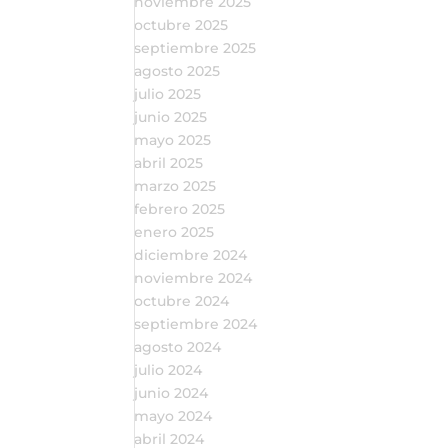
noviembre 2025
octubre 2025
septiembre 2025
agosto 2025
julio 2025
junio 2025
mayo 2025
abril 2025
marzo 2025
febrero 2025
enero 2025
diciembre 2024
noviembre 2024
octubre 2024
septiembre 2024
agosto 2024
julio 2024
junio 2024
mayo 2024
abril 2024