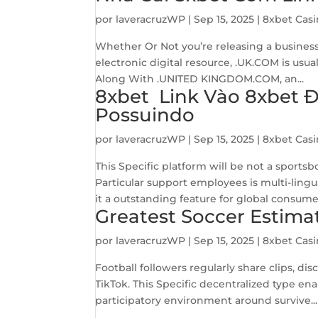
por
laveracruzWP
|
Sep 15, 2025
|
8xbet Casi
Whether Or Not you’re releasing a business,
electronic digital resource, .UK.COM is usua
Along With .UNITED KINGDOM.COM, an...
8xbet ️ Link Vào 8xbet
Possuindo
por
laveracruzWP
|
Sep 15, 2025
|
8xbet Casi
This Specific platform will be not a spor
Particular support employees is multi-lingu
it a outstanding feature for global consumers
Greatest Soccer Estima
por
laveracruzWP
|
Sep 15, 2025
|
8xbet Casi
Football followers regularly share clips, di
TikTok. This Specific decentralized type e
participatory environment around survive...