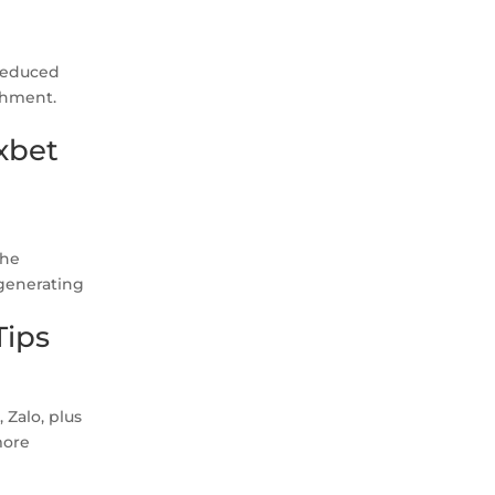
 reduced
ishment.
xbet
The
 generating
Tips
 Zalo, plus
more