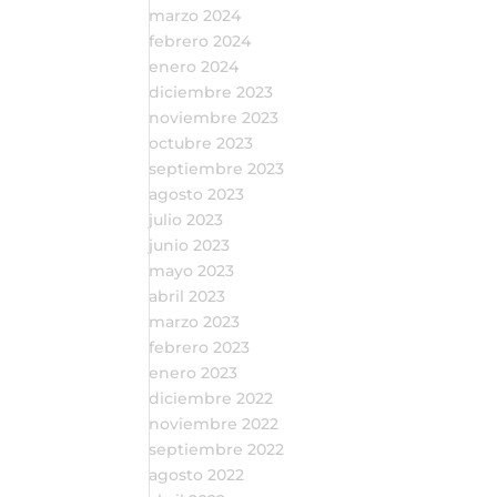
marzo 2024
febrero 2024
enero 2024
diciembre 2023
noviembre 2023
octubre 2023
septiembre 2023
agosto 2023
julio 2023
junio 2023
mayo 2023
abril 2023
marzo 2023
febrero 2023
enero 2023
diciembre 2022
noviembre 2022
septiembre 2022
agosto 2022