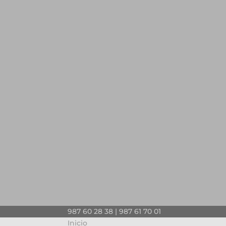
987 60 28 38 | 987 61 70 01
Inicio