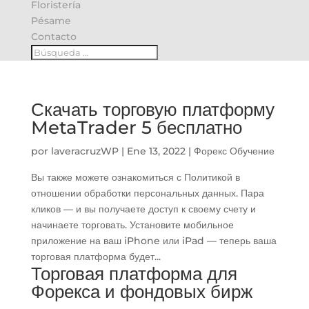
Floristería
Pésame
Contacto
Скачать торговую платформу
MetaTrader 5 бесплатно
por
laveracruzWP
|
Ene 13, 2022
|
Форекс Обучение
Вы также можете ознакомиться с Политикой в
отношении обработки персональных данных. Пара
кликов — и вы получаете доступ к своему счету и
начинаете торговать. Установите мобильное
приложение на ваш iPhone или iPad — теперь ваша
торговая платформа будет...
Торговая платформа для
Форекса и фондовых бирж