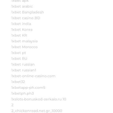
1xbet apk
1xbet arabic
1xbet Bangladesh
1xbet casino BD
1xbet india
1xbet Korea
1xbet KR
1xbet malaysia
1xbet Morocco
1xbet pt
1xbet RU
1xbet russian
1xbet russian1
1xbet-online-casino.com
1xbet32
1xbetapp-ph.com5
1xbetph.ph3
1xslots-bonuskod-zerkalo.ru 10
2
2_chickenroad.net.gr_10000