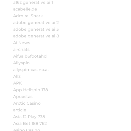
a16z generative ai 1
acabelle.de
Admiral Shark
adobe generative ai 2
adobe generative ai 3
adobe generative ai 8
Ai News
ai-chats
Aif3aib6footahd
Allyspin
allyspin-casino.at
Allz
APK
App Hellspin 178
Apuestas
Arctic Casino
article
Asia 12 Play 738
Asia Bet 188 762
Asino Casino