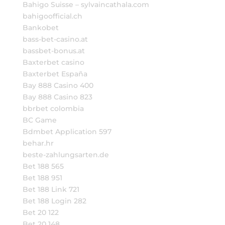
Bahigo Suisse – sylvaincathala.com
bahigoofficial.ch
Bankobet
bass-bet-casino.at
bassbet-bonus.at
Baxterbet casino
Baxterbet España
Bay 888 Casino 400
Bay 888 Casino 823
bbrbet colombia
BC Game
Bdmbet Application 597
behar.hr
beste-zahlungsarten.de
Bet 188 565
Bet 188 951
Bet 188 Link 721
Bet 188 Login 282
Bet 20 122
Bet 20 148