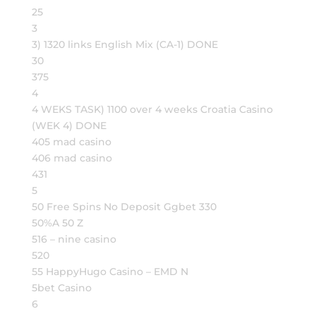
25
3
3) 1320 links English Mix (CA-1) DONE
30
375
4
4 WEKS TASK) 1100 over 4 weeks Croatia Casino
(WEK 4) DONE
405 mad casino
406 mad casino
431
5
50 Free Spins No Deposit Ggbet 330
50%A 50 Z
516 – nine casino
520
55 HappyHugo Casino – EMD N
5bet Casino
6