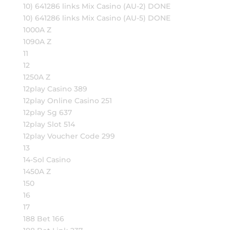
10) 641286 links Mix Casino (AU-2) DONE
10) 641286 links Mix Casino (AU-5) DONE
1000A Z
1090A Z
11
12
1250A Z
12play Casino 389
12play Online Casino 251
12play Sg 637
12play Slot 514
12play Voucher Code 299
13
14-Sol Casino
1450A Z
150
16
17
188 Bet 166