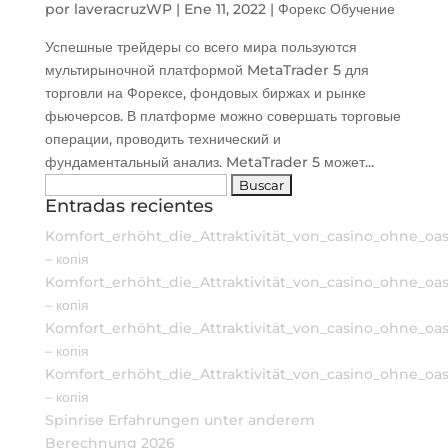
por
laveracruzWP
|
Ene 11, 2022
|
Форекс Обучение
Успешные трейдеры со всего мира пользуются
мультирыночной платформой MetaTrader 5 для
торговли на Форексе, фондовых биржах и рынке
фьючерсов. В платформе можно совершать торговые
операции, проводить технический и
фундаментальный анализ. MetaTrader 5 может...
Buscar:
Entradas recientes
Komfort_erhöht_die_Attraktivität_von_casino_ohne_oas
– копія
Komfort_erhöht_die_Attraktivität_von_casino_ohne_oas
– копія
Komfort_erhöht_die_Attraktivität_von_casino_ohne_oas
– копія
Komfort_erhöht_die_Attraktivität_von_casino_ohne_oas
– копія
Spinrise Erfahrungen unter anderem
Berechnung 2026