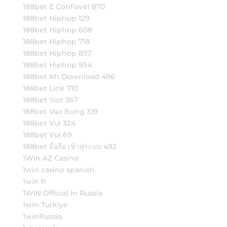
188bet E Confiavel 870
188bet Hiphop 129
188bet Hiphop 608
188bet Hiphop 718
188bet Hiphop 857
188bet Hiphop 954
188bet Kh Download 496
188bet Link 710
188bet Slot 367
188bet Vao Bong 319
188bet Vui 324
188bet Vui 69
188bet มือถือ เข้าสู่ระบบ 492
1Win AZ Casino
1win casino spanish
1win fr
1WIN Official In Russia
1win Turkiye
1winRussia