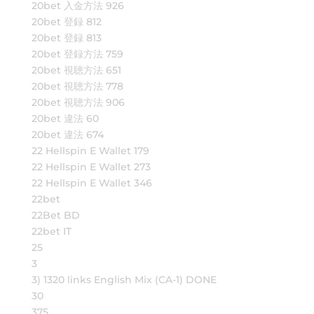
20bet 入金方法 926
20bet 登録 812
20bet 登録 813
20bet 登録方法 759
20bet 視聴方法 651
20bet 視聴方法 778
20bet 視聴方法 906
20bet 違法 60
20bet 違法 674
22 Hellspin E Wallet 179
22 Hellspin E Wallet 273
22 Hellspin E Wallet 346
22bet
22Bet BD
22bet IT
25
3
3) 1320 links English Mix (CA-1) DONE
30
375