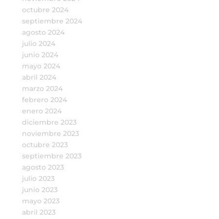
octubre 2024
septiembre 2024
agosto 2024
julio 2024
junio 2024
mayo 2024
abril 2024
marzo 2024
febrero 2024
enero 2024
diciembre 2023
noviembre 2023
octubre 2023
septiembre 2023
agosto 2023
julio 2023
junio 2023
mayo 2023
abril 2023