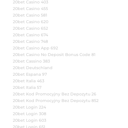
20bet Casino 403
20bet Casino 455
20bet Casino 581
20bet Casino 620
20bet Casino 652
20bet Casino 674
20bet Casino 748
20bet Casino App 692
20bet Casino No Deposit Bonus Code 81
20bet Cassino 383
20bet Deutschland
20bet Espana 97
20bet Italia 463
20bet Italia 57
20bet Kod Promocyjny Bez Depozytu 26
20bet Kod Promocyjny Bez Depozytu 852
20bet Login 224
20bet Login 308
20bet Login 603
20bet Login 651