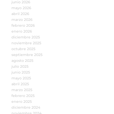
junio 2026
mayo 2026
abril 2026
marzo 2026
febrero 2026
enero 2026
diciembre 2025
noviembre 2025
octubre 2025
septiembre 2025
agosto 2025
julio 2025
junio 2025
mayo 2025
abril 2025
marzo 2025
febrero 2025
enero 2025
diciembre 2024
noviembre 2024