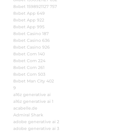
8xbet 1598921127 757
8xbet App 649
8xbet App 922
8xbet App 995
8xbet Casino 187
8xbet Casino 636
8xbet Casino 926
8xbet Com 140
8xbet Com 224
8xbet Com 261
8xbet Com 503
8xbet Man City 402
9
a16z generative ai
a16z generative ai 1
acabelle.de
Admiral Shark
adobe generative ai 2
adobe generative ai 3