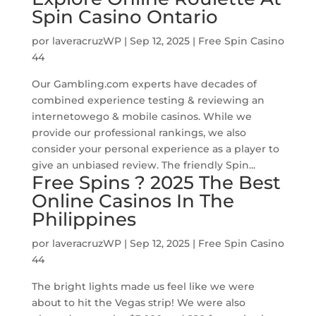
Spin Casino Ontario
por
laveracruzWP
|
Sep 12, 2025
|
Free Spin Casino
44
Our Gambling.com experts have decades of
combined experience testing & reviewing an
internetowego & mobile casinos. While we
provide our professional rankings, we also
consider your personal experience as a player to
give an unbiased review. The friendly Spin...
Free Spins ? 2025 The Best
Online Casinos In The
Philippines
por
laveracruzWP
|
Sep 12, 2025
|
Free Spin Casino
44
The bright lights made us feel like we were
about to hit the Vegas strip! We were also