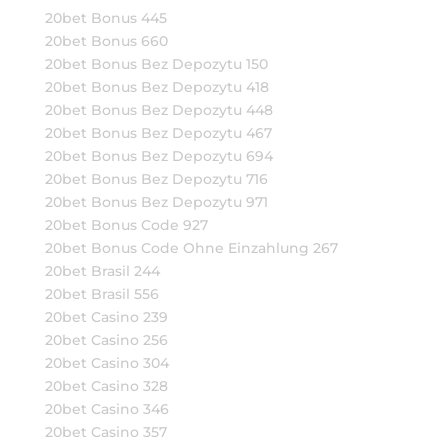
20bet Bonus 445
20bet Bonus 660
20bet Bonus Bez Depozytu 150
20bet Bonus Bez Depozytu 418
20bet Bonus Bez Depozytu 448
20bet Bonus Bez Depozytu 467
20bet Bonus Bez Depozytu 694
20bet Bonus Bez Depozytu 716
20bet Bonus Bez Depozytu 971
20bet Bonus Code 927
20bet Bonus Code Ohne Einzahlung 267
20bet Brasil 244
20bet Brasil 556
20bet Casino 239
20bet Casino 256
20bet Casino 304
20bet Casino 328
20bet Casino 346
20bet Casino 357