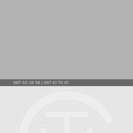
987 60 28 38 | 987 61 70 01