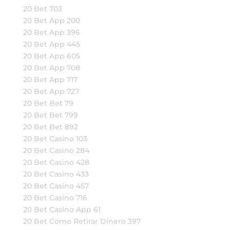
20 Bet 703
20 Bet App 200
20 Bet App 396
20 Bet App 445
20 Bet App 605
20 Bet App 708
20 Bet App 717
20 Bet App 727
20 Bet Bet 79
20 Bet Bet 799
20 Bet Bet 892
20 Bet Casino 103
20 Bet Casino 284
20 Bet Casino 428
20 Bet Casino 433
20 Bet Casino 457
20 Bet Casino 716
20 Bet Casino App 61
20 Bet Como Retirar Dinero 397