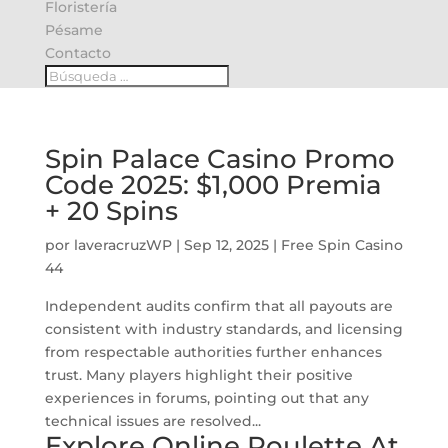
Floristería
Pésame
Contacto
Spin Palace Casino Promo
Code 2025: $1,000 Premia
+ 20 Spins
por
laveracruzWP
|
Sep 12, 2025
|
Free Spin Casino
44
Independent audits confirm that all payouts are
consistent with industry standards, and licensing
from respectable authorities further enhances
trust. Many players highlight their positive
experiences in forums, pointing out that any
technical issues are resolved...
Explore Online Roulette At