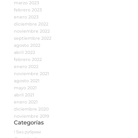
marzo 2023
febrero 2023
enero 2023
diciembre 2022
noviembre 2022
septiembre 2022
agosto 2022
abril 2022
febrero 2022
enero 2022
noviembre 2021
agosto 2021
mayo 2021
abril 2021
enero 2021
diciembre 2020
noviembre 2019
Categorías
! Без рубрики