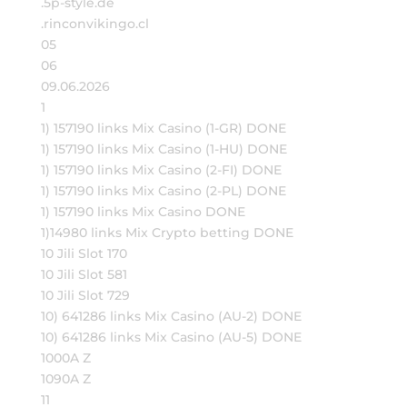
.5p-style.de
.rinconvikingo.cl
05
06
09.06.2026
1
1) 157190 links Mix Casino (1-GR) DONE
1) 157190 links Mix Casino (1-HU) DONE
1) 157190 links Mix Casino (2-FI) DONE
1) 157190 links Mix Casino (2-PL) DONE
1) 157190 links Mix Casino DONE
1)14980 links Mix Crypto betting DONE
10 Jili Slot 170
10 Jili Slot 581
10 Jili Slot 729
10) 641286 links Mix Casino (AU-2) DONE
10) 641286 links Mix Casino (AU-5) DONE
1000A Z
1090A Z
11