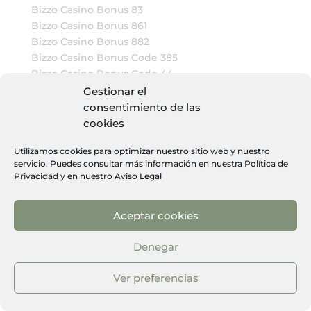
Bizzo Casino Bonus 83
Bizzo Casino Bonus 861
Bizzo Casino Bonus 882
Bizzo Casino Bonus Code 385
Bizzo Casino Bonus Code 44
Bizzo Casino Bonus Code 539
Gestionar el
Bizzo Casino Bonus Code 781
consentimiento de las
Bizzo Casino Bonus Code 841
cookies
Bizzo Casino Bonus Code 861
Utilizamos cookies para optimizar nuestro sitio web y nuestro
Bizzo Casino Bonuscode 923
servicio. Puedes consultar más información en nuestra
Política de
Bizzo Casino It 486
Privacidad
y en nuestro
Aviso Legal
Bizzo Casino Pl 128
Bizzo Casino Pl 437
Aceptar cookies
Bizzo Casino Pl 54
Bizzo Casino Pl 552
Denegar
Bizzo Casino Pl 58
Bizzo Casino Pl 952
Ver preferencias
Bizzo Casino Promo Code 232
Bizzo Casino Promo Code 313