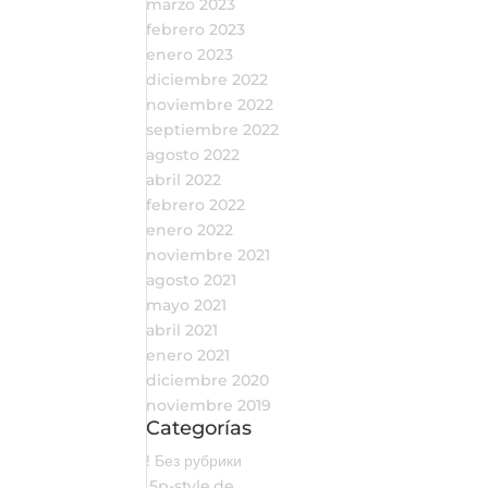
marzo 2023
febrero 2023
enero 2023
diciembre 2022
noviembre 2022
septiembre 2022
agosto 2022
abril 2022
febrero 2022
enero 2022
noviembre 2021
agosto 2021
mayo 2021
abril 2021
enero 2021
diciembre 2020
noviembre 2019
Categorías
! Без рубрики
.5p-style.de