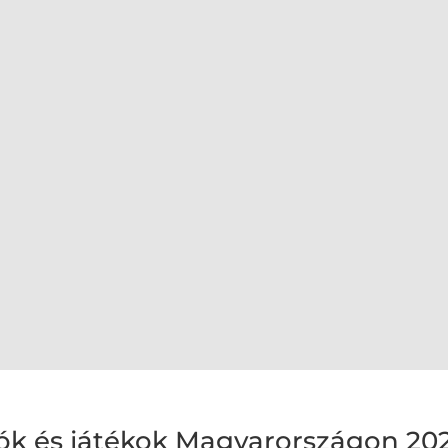
nók és játékok Magyarországon 20