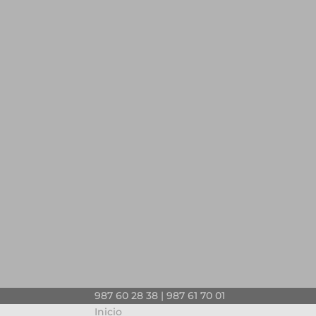
987 60 28 38 | 987 61 70 01
Inicio