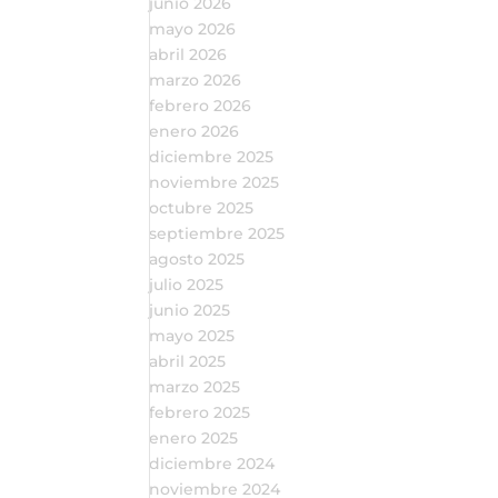
junio 2026
mayo 2026
abril 2026
marzo 2026
febrero 2026
enero 2026
diciembre 2025
noviembre 2025
octubre 2025
septiembre 2025
agosto 2025
julio 2025
junio 2025
mayo 2025
abril 2025
marzo 2025
febrero 2025
enero 2025
diciembre 2024
noviembre 2024