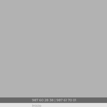
987 60 28 38 | 987 61 70 01
Inicio