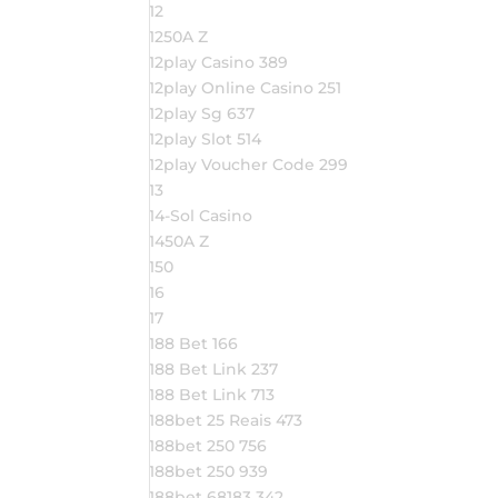
12
1250A Z
12play Casino 389
12play Online Casino 251
12play Sg 637
12play Slot 514
12play Voucher Code 299
13
14-Sol Casino
1450A Z
150
16
17
188 Bet 166
188 Bet Link 237
188 Bet Link 713
188bet 25 Reais 473
188bet 250 756
188bet 250 939
188bet 68183 342