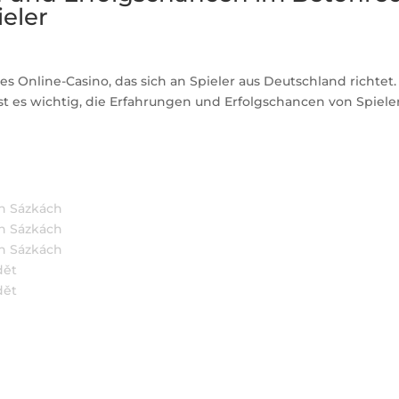
eler
tes Online-Casino, das sich an Spieler aus Deutschland richt
ist es wichtig, die Erfahrungen und Erfolgschancen von Spiele
ch Sázkách
ch Sázkách
ch Sázkách
dět
dět