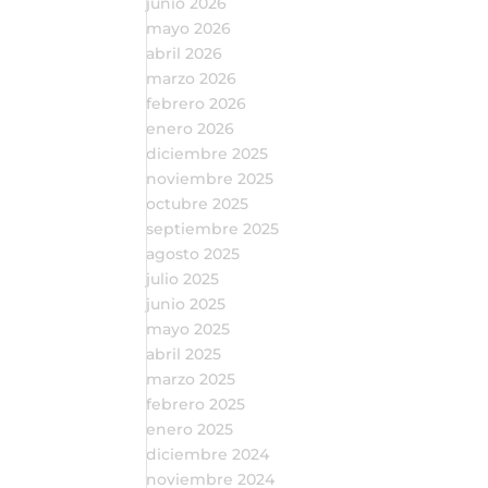
junio 2026
mayo 2026
abril 2026
marzo 2026
febrero 2026
enero 2026
diciembre 2025
noviembre 2025
octubre 2025
septiembre 2025
agosto 2025
julio 2025
junio 2025
mayo 2025
abril 2025
marzo 2025
febrero 2025
enero 2025
diciembre 2024
noviembre 2024