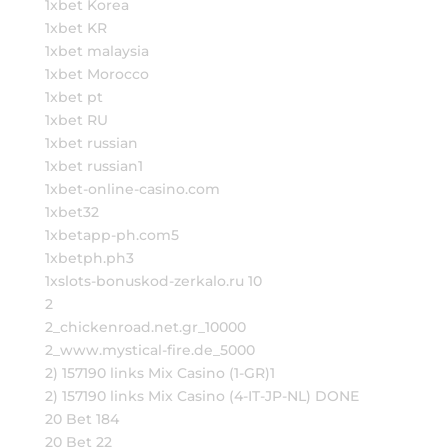
1xbet Korea
1xbet KR
1xbet malaysia
1xbet Morocco
1xbet pt
1xbet RU
1xbet russian
1xbet russian1
1xbet-online-casino.com
1xbet32
1xbetapp-ph.com5
1xbetph.ph3
1xslots-bonuskod-zerkalo.ru 10
2
2_chickenroad.net.gr_10000
2_www.mystical-fire.de_5000
2) 157190 links Mix Casino (1-GR)1
2) 157190 links Mix Casino (4-IT-JP-NL) DONE
20 Bet 184
20 Bet 22