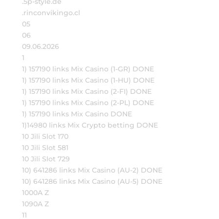
.5p-style.de
.rinconvikingo.cl
05
06
09.06.2026
1
1) 157190 links Mix Casino (1-GR) DONE
1) 157190 links Mix Casino (1-HU) DONE
1) 157190 links Mix Casino (2-FI) DONE
1) 157190 links Mix Casino (2-PL) DONE
1) 157190 links Mix Casino DONE
1)14980 links Mix Crypto betting DONE
10 Jili Slot 170
10 Jili Slot 581
10 Jili Slot 729
10) 641286 links Mix Casino (AU-2) DONE
10) 641286 links Mix Casino (AU-5) DONE
1000A Z
1090A Z
11