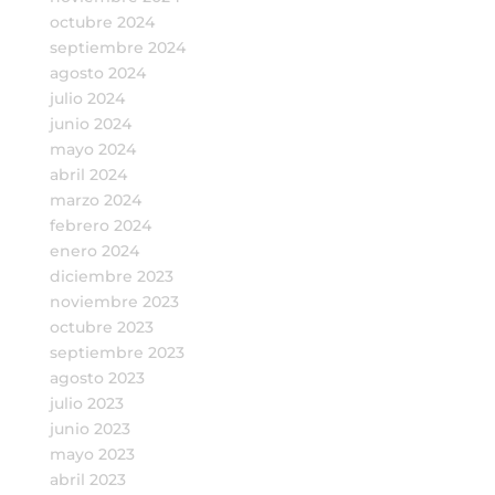
octubre 2024
septiembre 2024
agosto 2024
julio 2024
junio 2024
mayo 2024
abril 2024
marzo 2024
febrero 2024
enero 2024
diciembre 2023
noviembre 2023
octubre 2023
septiembre 2023
agosto 2023
julio 2023
junio 2023
mayo 2023
abril 2023