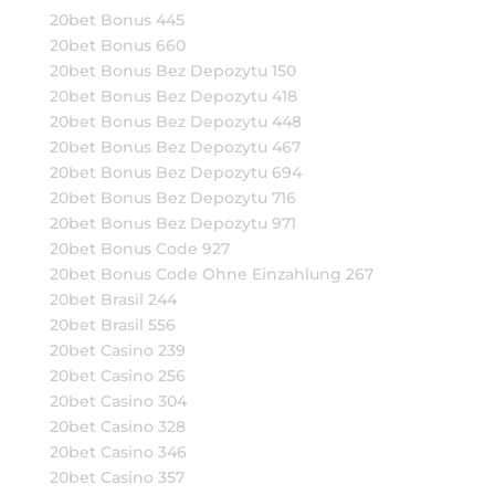
20bet Bonus 445
20bet Bonus 660
20bet Bonus Bez Depozytu 150
20bet Bonus Bez Depozytu 418
20bet Bonus Bez Depozytu 448
20bet Bonus Bez Depozytu 467
20bet Bonus Bez Depozytu 694
20bet Bonus Bez Depozytu 716
20bet Bonus Bez Depozytu 971
20bet Bonus Code 927
20bet Bonus Code Ohne Einzahlung 267
20bet Brasil 244
20bet Brasil 556
20bet Casino 239
20bet Casino 256
20bet Casino 304
20bet Casino 328
20bet Casino 346
20bet Casino 357