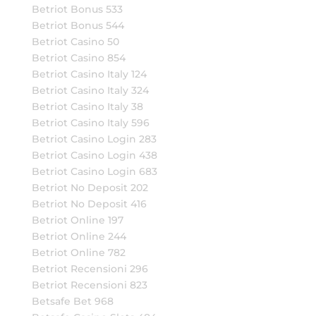
Betriot Bonus 533
Betriot Bonus 544
Betriot Casino 50
Betriot Casino 854
Betriot Casino Italy 124
Betriot Casino Italy 324
Betriot Casino Italy 38
Betriot Casino Italy 596
Betriot Casino Login 283
Betriot Casino Login 438
Betriot Casino Login 683
Betriot No Deposit 202
Betriot No Deposit 416
Betriot Online 197
Betriot Online 244
Betriot Online 782
Betriot Recensioni 296
Betriot Recensioni 823
Betsafe Bet 968