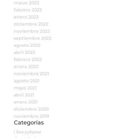
marzo 2023
febrero 2023
enero 2023
diciembre 2022
noviembre 2022
septiembre 2022
agosto 2022
abril 2022
febrero 2022
enero 2022
noviembre 2021
agosto 2021
mayo 2021
abril 2021
enero 2021
diciembre 2020
noviembre 2019
Categorías
! Без рубрики