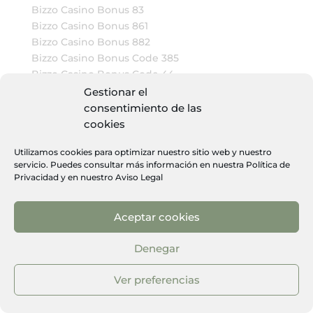
Bizzo Casino Bonus 83
Bizzo Casino Bonus 861
Bizzo Casino Bonus 882
Bizzo Casino Bonus Code 385
Bizzo Casino Bonus Code 44
Bizzo Casino Bonus Code 539
Gestionar el
Bizzo Casino Bonus Code 781
consentimiento de las
Bizzo Casino Bonus Code 841
cookies
Bizzo Casino Bonus Code 861
Utilizamos cookies para optimizar nuestro sitio web y nuestro
Bizzo Casino Bonuscode 923
servicio. Puedes consultar más información en nuestra
Política de
Bizzo Casino It 486
Privacidad
y en nuestro
Aviso Legal
Bizzo Casino Pl 128
Bizzo Casino Pl 437
Aceptar cookies
Bizzo Casino Pl 54
Bizzo Casino Pl 552
Denegar
Bizzo Casino Pl 58
Bizzo Casino Pl 952
Ver preferencias
Bizzo Casino Promo Code 232
Bizzo Casino Promo Code 313