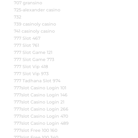
707 gransino
725-alexander casino
732
739 casinoly casino
741 casinoly casino
777 Slot 467
777 Slot 761
777 Slot Game 121
777 Slot Game 773
777 Slot Vip 418
777 Slot Vip 973
777 Tadhana Slot 974
777slot Casino Login 101
777slot Casino Login 146
777slot Casino Login 21
777slot Casino Login 266
777slot Casino Login 470
777slot Casino Login 489
777slot Free 100 160
777slot Free 100 340