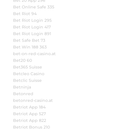
Bet 20 App 296
Bet Online Safe 335
Bet Riot 94
Bet Riot Login 295
Bet Riot Login 417
Bet Riot Login 891
Bet Safe Bet 73
Bet Win 188 363
bet-on-red-casino.at
Bet20 60
Bet365 Suisse
Betcleo Casino
Betclic Suisse
Betninja
Betonred
betonred-casino.at
Betriot App 184
Betriot App 527
Betriot App 822
Betriot Bonus 210