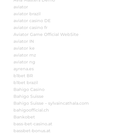
Avia Masters Demo
aviator
aviator brazil
aviator casino DE
aviator casino fr
Aviator Game Official WebSite
aviator IN
aviator ke
aviator mz
aviator ng
ayrena.es
b1bet BR
b1bet brazil
Bahigo Casino
Bahigo Suisse
Bahigo Suisse – sylvaincathala.com
bahigoofficial.ch
Bankobet
bass-bet-casino.at
bassbet-bonus.at