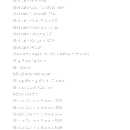
Betsafe Bet 968
Betsafe Casino Slots 484
Betsafe Deposit 234
Betsafe Free Slots 501
Betsafe Free Spins 25
Betsafe Kasyna 281
Betsafe Kasyno 509
Betsafe Pl 234
Bewertungen zu NV Casino Schweiz
Big Bass Splash
Billybets
billybets-casino.at
BingoBongoStars Casino
Binnarybet Casino
bizzo casino
Bizzo Casino Bonus 309
Bizzo Casino Bonus 395
Bizzo Casino Bonus 564
Bizzo Casino Bonus 586
Bizzo Casino Bonus 658