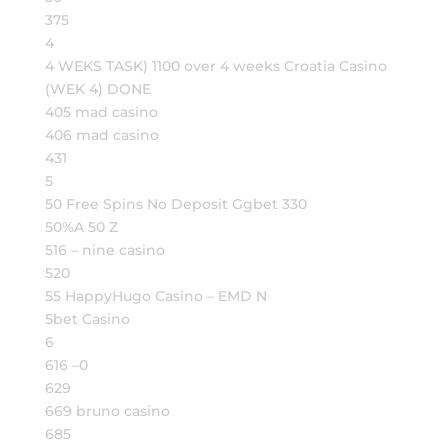
375
4
4 WEKS TASK) 1100 over 4 weeks Croatia Casino
(WEK 4) DONE
405 mad casino
406 mad casino
431
5
50 Free Spins No Deposit Ggbet 330
50%A 50 Z
516 – nine casino
520
55 HappyHugo Casino – EMD N
5bet Casino
6
616 –0
629
669 bruno casino
685