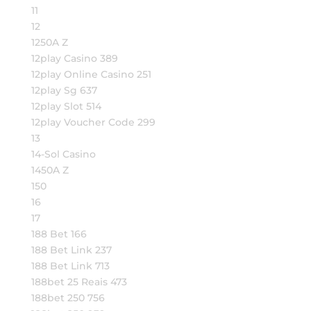
11
12
1250A Z
12play Casino 389
12play Online Casino 251
12play Sg 637
12play Slot 514
12play Voucher Code 299
13
14-Sol Casino
1450A Z
150
16
17
188 Bet 166
188 Bet Link 237
188 Bet Link 713
188bet 25 Reais 473
188bet 250 756