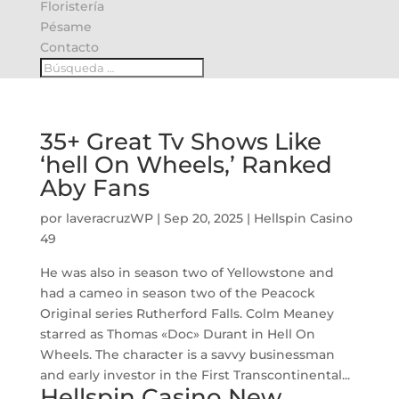
Floristería
Pésame
Contacto
35+ Great Tv Shows Like
‘hell On Wheels,’ Ranked
Aby Fans
por
laveracruzWP
|
Sep 20, 2025
|
Hellspin Casino
49
He was also in season two of Yellowstone and
had a cameo in season two of the Peacock
Original series Rutherford Falls. Colm Meaney
starred as Thomas «Doc» Durant in Hell On
Wheels. The character is a savvy businessman
and early investor in the First Transcontinental...
Hellspin Casino New