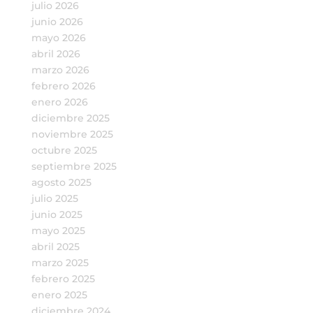
julio 2026
junio 2026
mayo 2026
abril 2026
marzo 2026
febrero 2026
enero 2026
diciembre 2025
noviembre 2025
octubre 2025
septiembre 2025
agosto 2025
julio 2025
junio 2025
mayo 2025
abril 2025
marzo 2025
febrero 2025
enero 2025
diciembre 2024