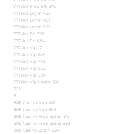
777slot Free 100 340
777slot Login 425
777slot Login 481
777slot Login 925
777slot Ph 398
777slot Ph 484
777slot Vip 17
777slot Vip 234
777slot Vip 473
777slot Vip 532
777slot Vip 924
777slot Vip Login 602
792
8
888 Casino App 481
888 Casino App 833
888 Casino Free Spins 473
888 Casino Free Spins 693
888 Casino Login 824