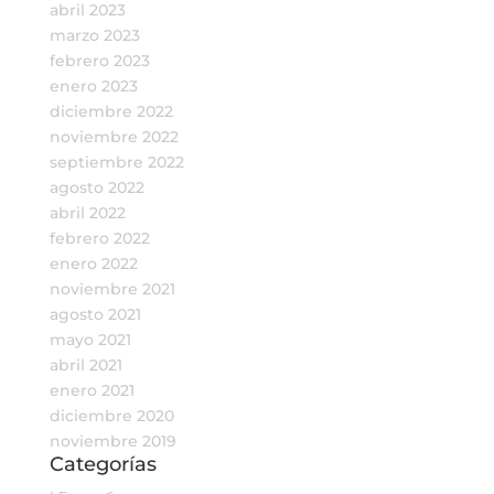
abril 2023
marzo 2023
febrero 2023
enero 2023
diciembre 2022
noviembre 2022
septiembre 2022
agosto 2022
abril 2022
febrero 2022
enero 2022
noviembre 2021
agosto 2021
mayo 2021
abril 2021
enero 2021
diciembre 2020
noviembre 2019
Categorías