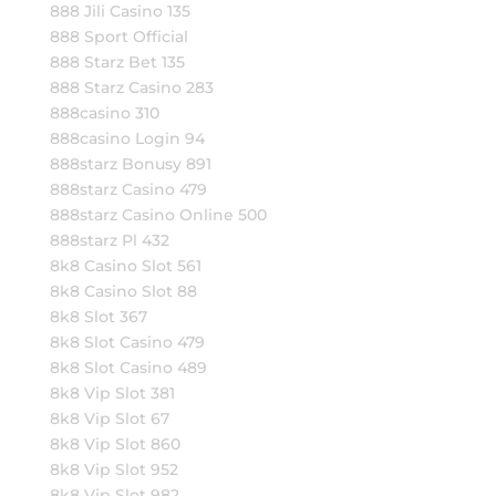
888 Jili Casino 135
888 Sport Official
888 Starz Bet 135
888 Starz Casino 283
888casino 310
888casino Login 94
888starz Bonusy 891
888starz Casino 479
888starz Casino Online 500
888starz Pl 432
8k8 Casino Slot 561
8k8 Casino Slot 88
8k8 Slot 367
8k8 Slot Casino 479
8k8 Slot Casino 489
8k8 Vip Slot 381
8k8 Vip Slot 67
8k8 Vip Slot 860
8k8 Vip Slot 952
8k8 Vip Slot 982