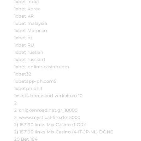
1xbet india
1xbet Korea
1xbet KR
1xbet malaysia
1xbet Morocco
1xbet pt
1xbet RU
1xbet russian
1xbet russian1
1xbet-online-casino.com
1xbet32
1xbetapp-ph.com5
1xbetph.ph3
1xslots-bonuskod-zerkalo.ru 10
2
2_chickenroad.net.gr_10000
2_www.mystical-fire.de_5000
2) 157190 links Mix Casino (1-GR)1
2) 157190 links Mix Casino (4-IT-JP-NL) DONE
20 Bet 184