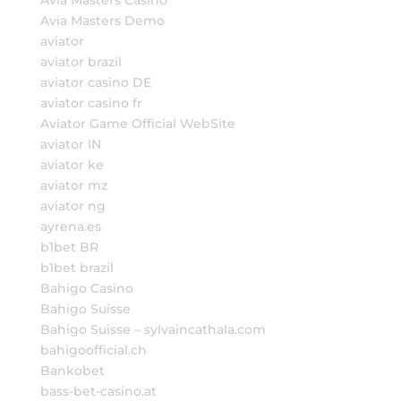
Avia Masters Casino
Avia Masters Demo
aviator
aviator brazil
aviator casino DE
aviator casino fr
Aviator Game Official WebSite
aviator IN
aviator ke
aviator mz
aviator ng
ayrena.es
b1bet BR
b1bet brazil
Bahigo Casino
Bahigo Suisse
Bahigo Suisse – sylvaincathala.com
bahigoofficial.ch
Bankobet
bass-bet-casino.at