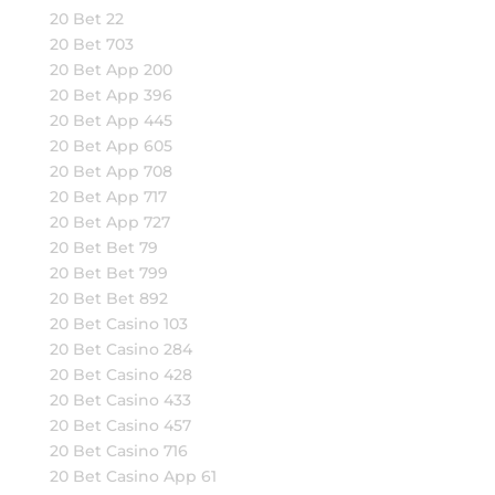
20 Bet 22
20 Bet 703
20 Bet App 200
20 Bet App 396
20 Bet App 445
20 Bet App 605
20 Bet App 708
20 Bet App 717
20 Bet App 727
20 Bet Bet 79
20 Bet Bet 799
20 Bet Bet 892
20 Bet Casino 103
20 Bet Casino 284
20 Bet Casino 428
20 Bet Casino 433
20 Bet Casino 457
20 Bet Casino 716
20 Bet Casino App 61