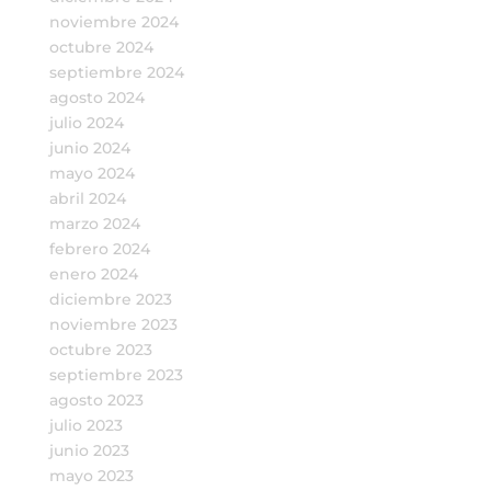
noviembre 2024
octubre 2024
septiembre 2024
agosto 2024
julio 2024
junio 2024
mayo 2024
abril 2024
marzo 2024
febrero 2024
enero 2024
diciembre 2023
noviembre 2023
octubre 2023
septiembre 2023
agosto 2023
julio 2023
junio 2023
mayo 2023