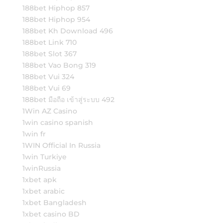
188bet Hiphop 857
188bet Hiphop 954
188bet Kh Download 496
188bet Link 710
188bet Slot 367
188bet Vao Bong 319
188bet Vui 324
188bet Vui 69
188bet มือถือ เข้าสู่ระบบ 492
1Win AZ Casino
1win casino spanish
1win fr
1WIN Official In Russia
1win Turkiye
1winRussia
1xbet apk
1xbet arabic
1xbet Bangladesh
1xbet casino BD