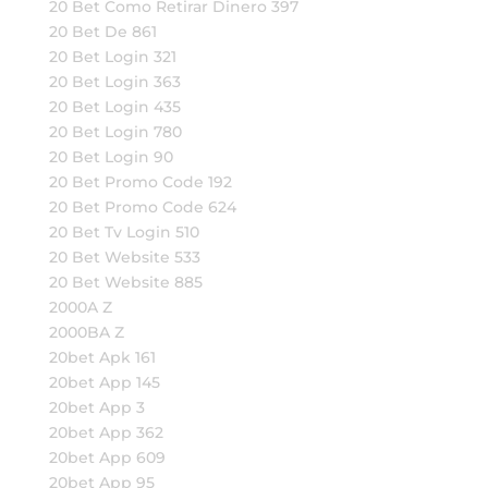
20 Bet Como Retirar Dinero 397
20 Bet De 861
20 Bet Login 321
20 Bet Login 363
20 Bet Login 435
20 Bet Login 780
20 Bet Login 90
20 Bet Promo Code 192
20 Bet Promo Code 624
20 Bet Tv Login 510
20 Bet Website 533
20 Bet Website 885
2000A Z
2000BA Z
20bet Apk 161
20bet App 145
20bet App 3
20bet App 362
20bet App 609
20bet App 95