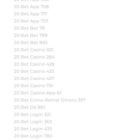
20 Bet App 708
20 Bet App 717
20 Bet App 727
20 Bet Bet 79
20 Bet Bet 799
20 Bet Bet 892
20 Bet Casino 103
20 Bet Casino 284
20 Bet Casino 428
20 Bet Casino 433
20 Bet Casino 457
20 Bet Casino 716
20 Bet Casino App 61
20 Bet Como Retirar Dinero 397
20 Bet De 861
20 Bet Login 321
20 Bet Login 363
20 Bet Login 435
20 Bet Login 780