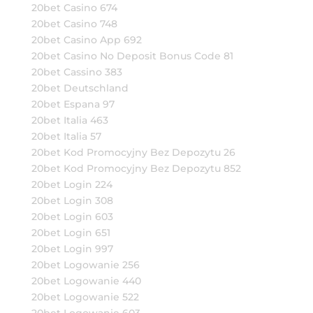
20bet Casino 674
20bet Casino 748
20bet Casino App 692
20bet Casino No Deposit Bonus Code 81
20bet Cassino 383
20bet Deutschland
20bet Espana 97
20bet Italia 463
20bet Italia 57
20bet Kod Promocyjny Bez Depozytu 26
20bet Kod Promocyjny Bez Depozytu 852
20bet Login 224
20bet Login 308
20bet Login 603
20bet Login 651
20bet Login 997
20bet Logowanie 256
20bet Logowanie 440
20bet Logowanie 522
20bet Logowanie 603