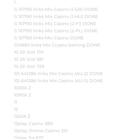
1
1) 157190 links Mix Casino (1-GR) DONE
1) 157190 links Mix Casino (1-HU) DONE
1) 157190 links Mix Casino (2-FI) DONE
1) 157190 links Mix Casino (2-PL) DONE
1) 157190 links Mix Casino DONE
1)14980 links Mix Crypto betting DONE
10 Jili Slot 170
10 Jili Slot 581
10 Jili Slot 729
10) 641286 links Mix Casino (AU-2) DONE
10) 641286 links Mix Casino (AU-5) DONE
1000A Z
1090A Z
11
12
1250A Z
12play Casino 389
12play Online Casino 251
12play Sg 637