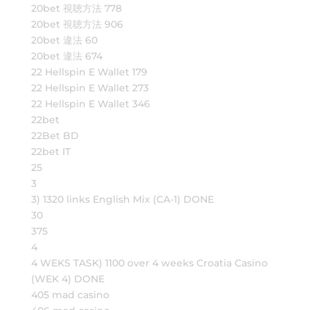
20bet 視聴方法 778
20bet 視聴方法 906
20bet 違法 60
20bet 違法 674
22 Hellspin E Wallet 179
22 Hellspin E Wallet 273
22 Hellspin E Wallet 346
22bet
22Bet BD
22bet IT
25
3
3) 1320 links English Mix (CA-1) DONE
30
375
4
4 WEKS TASK) 1100 over 4 weeks Croatia Casino
(WEK 4) DONE
405 mad casino