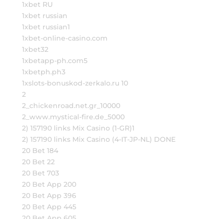
1xbet RU
1xbet russian
1xbet russian1
1xbet-online-casino.com
1xbet32
1xbetapp-ph.com5
1xbetph.ph3
1xslots-bonuskod-zerkalo.ru 10
2
2_chickenroad.net.gr_10000
2_www.mystical-fire.de_5000
2) 157190 links Mix Casino (1-GR)1
2) 157190 links Mix Casino (4-IT-JP-NL) DONE
20 Bet 184
20 Bet 22
20 Bet 703
20 Bet App 200
20 Bet App 396
20 Bet App 445
20 Bet App 605