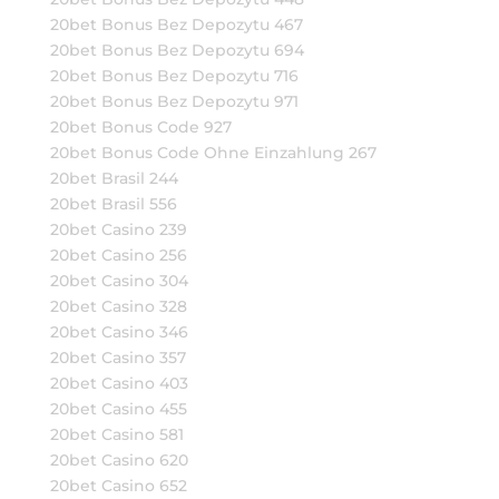
20bet Bonus Bez Depozytu 467
20bet Bonus Bez Depozytu 694
20bet Bonus Bez Depozytu 716
20bet Bonus Bez Depozytu 971
20bet Bonus Code 927
20bet Bonus Code Ohne Einzahlung 267
20bet Brasil 244
20bet Brasil 556
20bet Casino 239
20bet Casino 256
20bet Casino 304
20bet Casino 328
20bet Casino 346
20bet Casino 357
20bet Casino 403
20bet Casino 455
20bet Casino 581
20bet Casino 620
20bet Casino 652