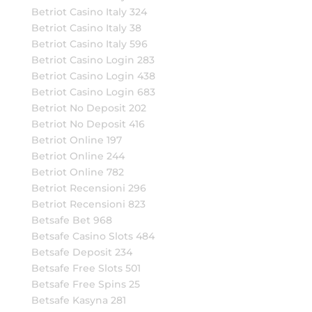
Betriot Casino Italy 324
Betriot Casino Italy 38
Betriot Casino Italy 596
Betriot Casino Login 283
Betriot Casino Login 438
Betriot Casino Login 683
Betriot No Deposit 202
Betriot No Deposit 416
Betriot Online 197
Betriot Online 244
Betriot Online 782
Betriot Recensioni 296
Betriot Recensioni 823
Betsafe Bet 968
Betsafe Casino Slots 484
Betsafe Deposit 234
Betsafe Free Slots 501
Betsafe Free Spins 25
Betsafe Kasyna 281