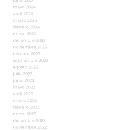
junio 2024
mayo 2024
abril 2024
marzo 2024
febrero 2024
enero 2024
diciembre 2023
noviembre 2023
octubre 2023
septiembre 2023
agosto 2023
julio 2023
junio 2023
mayo 2023
abril 2023
marzo 2023
febrero 2023
enero 2023
diciembre 2022
noviembre 2022