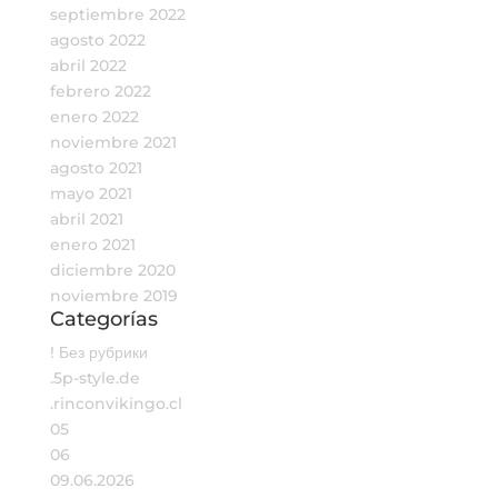
septiembre 2022
agosto 2022
abril 2022
febrero 2022
enero 2022
noviembre 2021
agosto 2021
mayo 2021
abril 2021
enero 2021
diciembre 2020
noviembre 2019
Categorías
! Без рубрики
.5p-style.de
.rinconvikingo.cl
05
06
09.06.2026