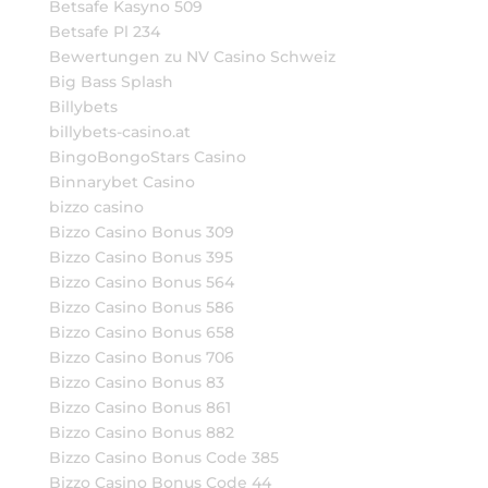
Betsafe Kasyno 509
Betsafe Pl 234
Bewertungen zu NV Casino Schweiz
Big Bass Splash
Billybets
billybets-casino.at
BingoBongoStars Casino
Binnarybet Casino
bizzo casino
Bizzo Casino Bonus 309
Bizzo Casino Bonus 395
Bizzo Casino Bonus 564
Bizzo Casino Bonus 586
Bizzo Casino Bonus 658
Bizzo Casino Bonus 706
Bizzo Casino Bonus 83
Bizzo Casino Bonus 861
Bizzo Casino Bonus 882
Bizzo Casino Bonus Code 385
Bizzo Casino Bonus Code 44