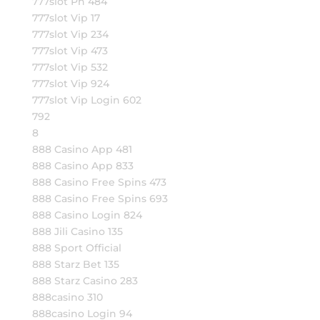
777slot Ph 484
777slot Vip 17
777slot Vip 234
777slot Vip 473
777slot Vip 532
777slot Vip 924
777slot Vip Login 602
792
8
888 Casino App 481
888 Casino App 833
888 Casino Free Spins 473
888 Casino Free Spins 693
888 Casino Login 824
888 Jili Casino 135
888 Sport Official
888 Starz Bet 135
888 Starz Casino 283
888casino 310
888casino Login 94