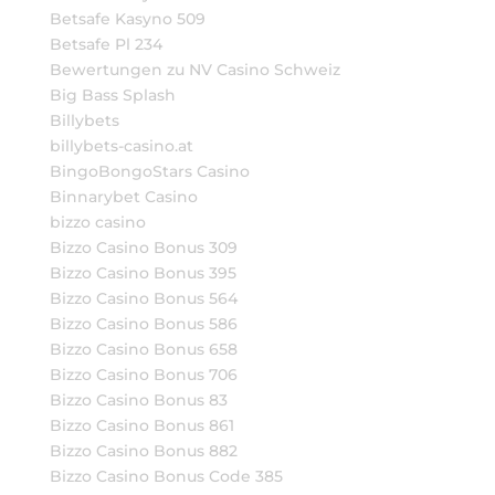
Betsafe Kasyno 509
Betsafe Pl 234
Bewertungen zu NV Casino Schweiz
Big Bass Splash
Billybets
billybets-casino.at
BingoBongoStars Casino
Binnarybet Casino
bizzo casino
Bizzo Casino Bonus 309
Bizzo Casino Bonus 395
Bizzo Casino Bonus 564
Bizzo Casino Bonus 586
Bizzo Casino Bonus 658
Bizzo Casino Bonus 706
Bizzo Casino Bonus 83
Bizzo Casino Bonus 861
Bizzo Casino Bonus 882
Bizzo Casino Bonus Code 385