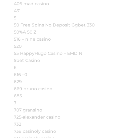
406 mad casino
431
5
50 Free Spins No Deposit Ggbet 330
50%A 50 Z
516 – nine casino
520
55 HappyHugo Casino – EMD N
5bet Casino
6
616 –0
629
669 bruno casino
685
7
707 gransino
725-alexander casino
732
739 casinoly casino