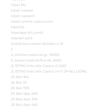
1xbet RU
1xbet russian
1xbet russian1
1xbet-online-casino.com
1xbet32
1xbetapp-ph.com5
1xbetph.ph3
1xslots-bonuskod-zerkalo.ru 10
2
2_chickenroad.net.gr_10000
2_www.mystical-fire.de_5000
2) 157190 links Mix Casino (1-GR)1
2) 157190 links Mix Casino (4-IT-JP-NL) DONE
20 Bet 184
20 Bet 22
20 Bet 703
20 Bet App 200
20 Bet App 396
20 Bet App 445