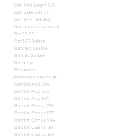
Bet Riot Login 891
Bet Safe Bet 73
Bet Win 188 363
bet-on-red-casino.at
Bet20 60
Bet365 Suisse
Betcleo Casino
Betclic Suisse
Betninja
Betonred
betonred-casino.at
Betriot App 184
Betriot App 527
Betriot App 822
Betriot Bonus 210
Betriot Bonus 533
Betriot Bonus 544
Betriot Casino 50
Betriot Casino 854