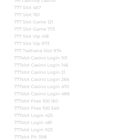
741 casinoly casino
777 Slot 467
777 Slot 761
777 Slot Game 121
777 Slot Game 773
777 Slot Vip 418
777 Slot Vip 973
777 Tadhana Slot 974
777slot Casino Login 101
777slot Casino Login 146
777slot Casino Login 21
777slot Casino Login 266
777slot Casino Login 470
777slot Casino Login 489
777slot Free 100 160
777slot Free 100 340
777slot Login 425
777slot Login 481
777slot Login 925
777slot Ph 398