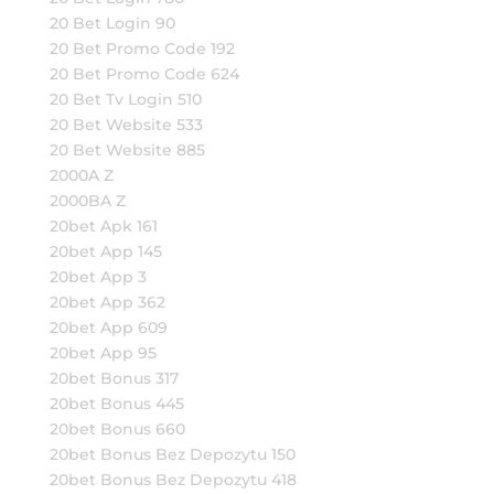
20 Bet Login 90
20 Bet Promo Code 192
20 Bet Promo Code 624
20 Bet Tv Login 510
20 Bet Website 533
20 Bet Website 885
2000A Z
2000BA Z
20bet Apk 161
20bet App 145
20bet App 3
20bet App 362
20bet App 609
20bet App 95
20bet Bonus 317
20bet Bonus 445
20bet Bonus 660
20bet Bonus Bez Depozytu 150
20bet Bonus Bez Depozytu 418