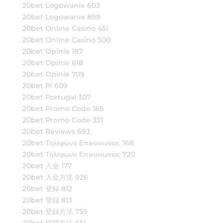
20bet Logowanie 603
20bet Logowanie 899
20bet Online Casino 451
20bet Online Casino 500
20bet Opinie 187
20bet Opinie 618
20bet Opinie 709
20bet Pl 609
20bet Portugal 307
20bet Promo Code 165
20bet Promo Code 331
20bet Reviews 693
20bet Τηλεφωνο Επικοινωνιας 168
20bet Τηλεφωνο Επικοινωνιας 720
20bet 入金 177
20bet 入金方法 926
20bet 登録 812
20bet 登録 813
20bet 登録方法 759