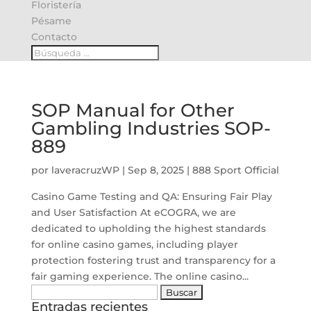
Floristería
Pésame
Contacto
SOP Manual for Other
Gambling Industries SOP-
889
por
laveracruzWP
|
Sep 8, 2025
|
888 Sport Official
Casino Game Testing and QA: Ensuring Fair Play
and User Satisfaction At eCOGRA, we are
dedicated to upholding the highest standards
for online casino games, including player
protection fostering trust and transparency for a
fair gaming experience. The online casino...
Buscar:
Entradas recientes