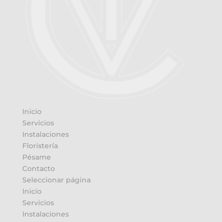
Inicio
Servicios
Instalaciones
Floristería
Pésame
Contacto
Seleccionar página
Inicio
Servicios
Instalaciones