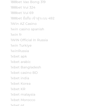
188bet Vao Bong 319
188bet Vui 324
188bet Vui 69
188bet มือถือ เข้าสู่ระบบ 492
1Win AZ Casino
1win casino spanish
1win fr
1WIN Official In Russia
1win Turkiye
1winRussia
1xbet apk
1xbet arabic
1xbet Bangladesh
1xbet casino BD
1xbet india
1xbet Korea
1xbet KR
1xbet malaysia
1xbet Morocco
1xbet pt