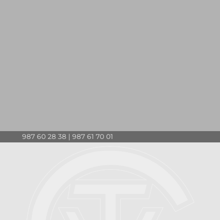
987 60 28 38 | 987 61 70 01