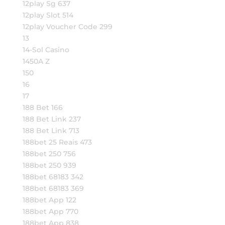
12play Sg 637
12play Slot 514
12play Voucher Code 299
13
14-Sol Casino
1450A Z
150
16
17
188 Bet 166
188 Bet Link 237
188 Bet Link 713
188bet 25 Reais 473
188bet 250 756
188bet 250 939
188bet 68183 342
188bet 68183 369
188bet App 122
188bet App 770
188bet App 838