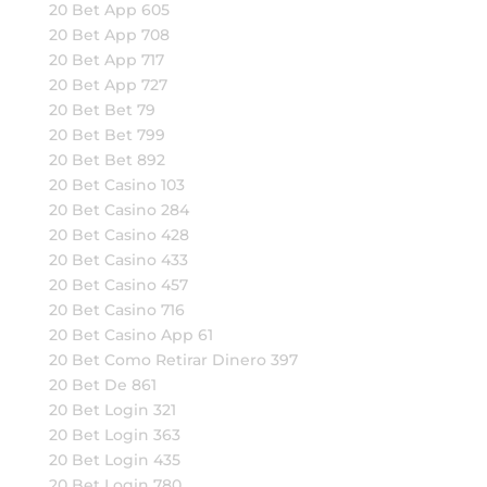
20 Bet App 605
20 Bet App 708
20 Bet App 717
20 Bet App 727
20 Bet Bet 79
20 Bet Bet 799
20 Bet Bet 892
20 Bet Casino 103
20 Bet Casino 284
20 Bet Casino 428
20 Bet Casino 433
20 Bet Casino 457
20 Bet Casino 716
20 Bet Casino App 61
20 Bet Como Retirar Dinero 397
20 Bet De 861
20 Bet Login 321
20 Bet Login 363
20 Bet Login 435
20 Bet Login 780