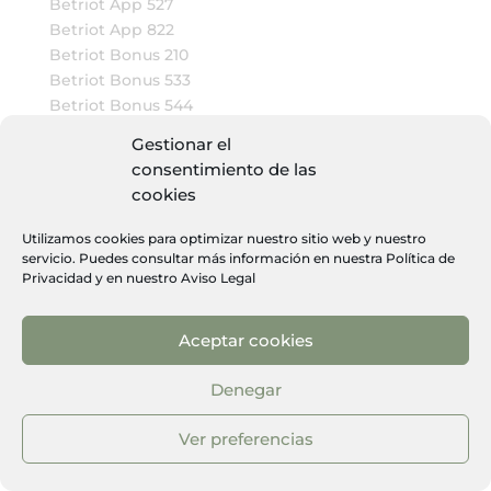
Betriot App 527
Betriot App 822
Betriot Bonus 210
Betriot Bonus 533
Betriot Bonus 544
Betriot Casino 50
Gestionar el
Betriot Casino 854
consentimiento de las
Betriot Casino Italy 124
cookies
Betriot Casino Italy 324
Betriot Casino Italy 38
Utilizamos cookies para optimizar nuestro sitio web y nuestro
Betriot Casino Italy 596
servicio. Puedes consultar más información en nuestra
Política de
Privacidad
y en nuestro
Aviso Legal
Betriot Casino Login 283
Betriot Casino Login 438
Betriot Casino Login 683
Aceptar cookies
Betriot No Deposit 202
Betriot No Deposit 416
Denegar
Betriot Online 197
Betriot Online 244
Ver preferencias
Betriot Online 782
Betriot Recensioni 296