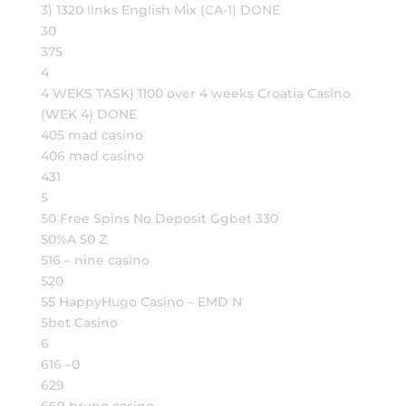
3) 1320 links English Mix (CA-1) DONE
30
375
4
4 WEKS TASK) 1100 over 4 weeks Croatia Casino
(WEK 4) DONE
405 mad casino
406 mad casino
431
5
50 Free Spins No Deposit Ggbet 330
50%A 50 Z
516 – nine casino
520
55 HappyHugo Casino – EMD N
5bet Casino
6
616 –0
629