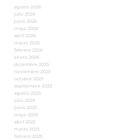
agosto 2026
julio 2026
junio 2026
mayo 2026
abril 2026
marzo 2026
febrero 2026
enero 2026
diciembre 2025
noviembre 2025
octubre 2025
septiembre 2025
agosto 2025
julio 2025
junio 2025
mayo 2025
abril 2025
marzo 2025
febrero 2025