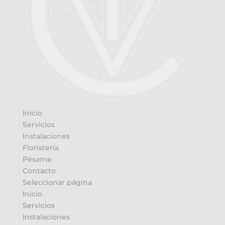
Inicio
Servicios
Instalaciones
Floristería
Pésame
Contacto
Seleccionar página
Inicio
Servicios
Instalaciones