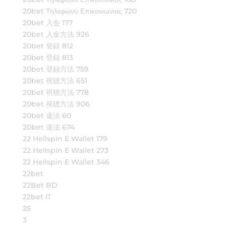
20bet Τηλεφωνο Επικοινωνιας 720
20bet 入金 177
20bet 入金方法 926
20bet 登録 812
20bet 登録 813
20bet 登録方法 759
20bet 視聴方法 651
20bet 視聴方法 778
20bet 視聴方法 906
20bet 違法 60
20bet 違法 674
22 Hellspin E Wallet 179
22 Hellspin E Wallet 273
22 Hellspin E Wallet 346
22bet
22Bet BD
22bet IT
25
3