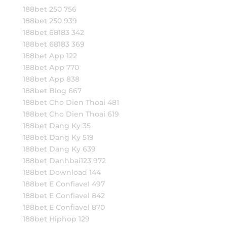
188bet 250 756
188bet 250 939
188bet 68183 342
188bet 68183 369
188bet App 122
188bet App 770
188bet App 838
188bet Blog 667
188bet Cho Dien Thoai 481
188bet Cho Dien Thoai 619
188bet Dang Ky 35
188bet Dang Ky 519
188bet Dang Ky 639
188bet Danhbai123 972
188bet Download 144
188bet E Confiavel 497
188bet E Confiavel 842
188bet E Confiavel 870
188bet Hiphop 129