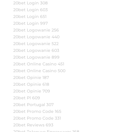
20bet Login 308
20bet Login 603
20bet Login 651
20bet Login 997
20bet Logowanie 256
20bet Logowanie 440
20bet Logowanie 522
20bet Logowanie 603
20bet Logowanie 899
20bet Online Casino 451
20bet Online Casino 500
20bet Opinie 187
20bet Opinie 618
20bet Opinie 709
20bet Pl 609
20bet Portugal 307
20bet Promo Code 165
20bet Promo Code 331
20bet Reviews 693
20bet Τηλεφωνο Επικοινωνιας 168