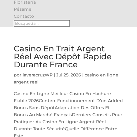
Floristería
Pésame
Contacto
Casino En Trait Argent
Réel Avec Dépôt Rapide
Durante France
por
laveracruzWP
|
Jul 25, 2026
|
casino en ligne
argent reel
Casino En Ligne Meilleur Casino En Hachure
Fiable 2026ContentFonctionnement D’un Added
Bonus Sans DépôtAdaptation Des Offres Et
Bonus Au Marché FrançaisDerniers Conseils Pour
Pratiquer Au Casino En Ligne Argent Réel
Durante Toute SécuritéQuelle Différence Entre
Este...