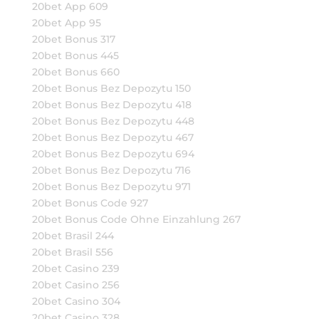
20bet App 609
20bet App 95
20bet Bonus 317
20bet Bonus 445
20bet Bonus 660
20bet Bonus Bez Depozytu 150
20bet Bonus Bez Depozytu 418
20bet Bonus Bez Depozytu 448
20bet Bonus Bez Depozytu 467
20bet Bonus Bez Depozytu 694
20bet Bonus Bez Depozytu 716
20bet Bonus Bez Depozytu 971
20bet Bonus Code 927
20bet Bonus Code Ohne Einzahlung 267
20bet Brasil 244
20bet Brasil 556
20bet Casino 239
20bet Casino 256
20bet Casino 304
20bet Casino 328