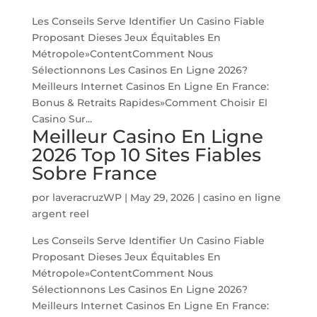
Les Conseils Serve Identifier Un Casino Fiable
Proposant Dieses Jeux Équitables En
Métropole»ContentComment Nous
Sélectionnons Les Casinos En Ligne 2026?
Meilleurs Internet Casinos En Ligne En France:
Bonus & Retraits Rapides»Comment Choisir El
Casino Sur...
Meilleur Casino En Ligne
2026 Top 10 Sites Fiables
Sobre France
por
laveracruzWP
|
May 29, 2026
|
casino en ligne
argent reel
Les Conseils Serve Identifier Un Casino Fiable
Proposant Dieses Jeux Équitables En
Métropole»ContentComment Nous
Sélectionnons Les Casinos En Ligne 2026?
Meilleurs Internet Casinos En Ligne En France: