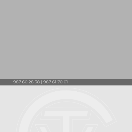
987 60 28 38 | 987 61 70 01