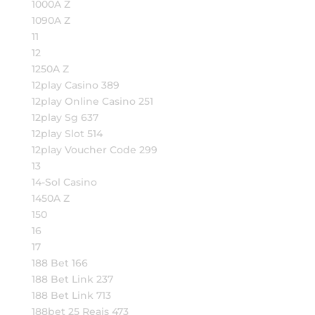
1000A Z
1090A Z
11
12
1250A Z
12play Casino 389
12play Online Casino 251
12play Sg 637
12play Slot 514
12play Voucher Code 299
13
14-Sol Casino
1450A Z
150
16
17
188 Bet 166
188 Bet Link 237
188 Bet Link 713
188bet 25 Reais 473