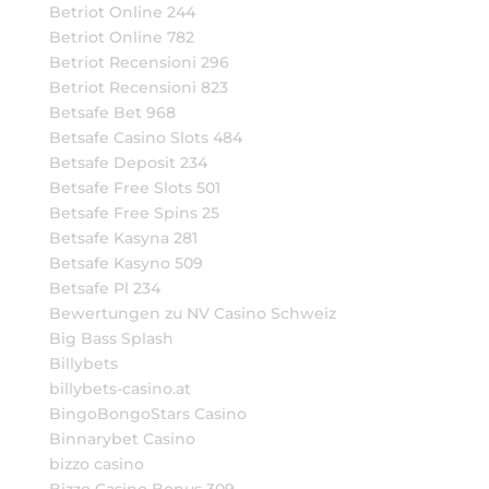
Betriot Online 244
Betriot Online 782
Betriot Recensioni 296
Betriot Recensioni 823
Betsafe Bet 968
Betsafe Casino Slots 484
Betsafe Deposit 234
Betsafe Free Slots 501
Betsafe Free Spins 25
Betsafe Kasyna 281
Betsafe Kasyno 509
Betsafe Pl 234
Bewertungen zu NV Casino Schweiz
Big Bass Splash
Billybets
billybets-casino.at
BingoBongoStars Casino
Binnarybet Casino
bizzo casino