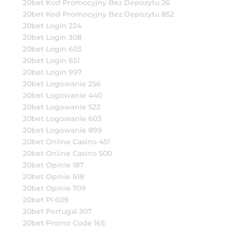
20bet Kod Promocyjny Bez Depozytu 26
20bet Kod Promocyjny Bez Depozytu 852
20bet Login 224
20bet Login 308
20bet Login 603
20bet Login 651
20bet Login 997
20bet Logowanie 256
20bet Logowanie 440
20bet Logowanie 522
20bet Logowanie 603
20bet Logowanie 899
20bet Online Casino 451
20bet Online Casino 500
20bet Opinie 187
20bet Opinie 618
20bet Opinie 709
20bet Pl 609
20bet Portugal 307
20bet Promo Code 165