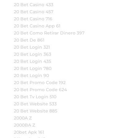
20 Bet Casino 433
20 Bet Casino 457
20 Bet Casino 716
20 Bet Casino App 61
20 Bet Como Retirar Dinero 397
20 Bet De 861
20 Bet Login 321
20 Bet Login 363
20 Bet Login 435
20 Bet Login 780
20 Bet Login 90
20 Bet Promo Code 192
20 Bet Promo Code 624
20 Bet Tv Login 510
20 Bet Website 533
20 Bet Website 885
2000A Z
2000BA Z
20bet Apk 161