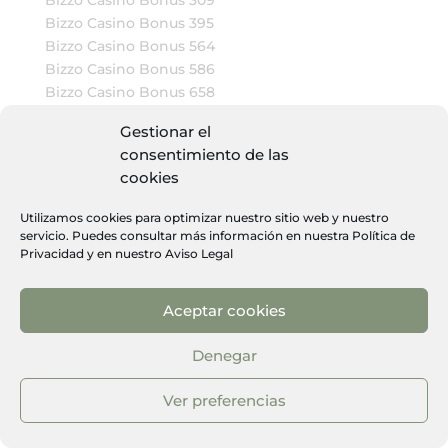
Bizzo Casino Bonus 309
Bizzo Casino Bonus 395
Bizzo Casino Bonus 564
Bizzo Casino Bonus 586
Bizzo Casino Bonus 658
Bizzo Casino Bonus 706
Gestionar el
Bizzo Casino Bonus 83
consentimiento de las
Bizzo Casino Bonus 861
cookies
Bizzo Casino Bonus 882
Bizzo Casino Bonus Code 385
Utilizamos cookies para optimizar nuestro sitio web y nuestro
Bizzo Casino Bonus Code 44
servicio. Puedes consultar más información en nuestra
Política de
Bizzo Casino Bonus Code 539
Privacidad
y en nuestro
Aviso Legal
Bizzo Casino Bonus Code 781
Bizzo Casino Bonus Code 841
Aceptar cookies
Bizzo Casino Bonus Code 861
Bizzo Casino Bonuscode 923
Denegar
Bizzo Casino It 486
Bizzo Casino Pl 128
Ver preferencias
Bizzo Casino Pl 437
Bizzo Casino Pl 54