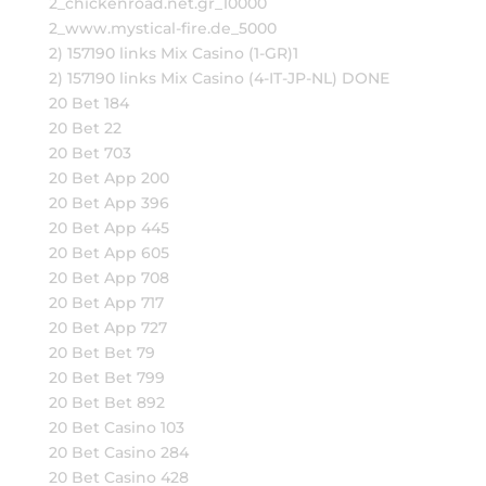
2_chickenroad.net.gr_10000
2_www.mystical-fire.de_5000
2) 157190 links Mix Casino (1-GR)1
2) 157190 links Mix Casino (4-IT-JP-NL) DONE
20 Bet 184
20 Bet 22
20 Bet 703
20 Bet App 200
20 Bet App 396
20 Bet App 445
20 Bet App 605
20 Bet App 708
20 Bet App 717
20 Bet App 727
20 Bet Bet 79
20 Bet Bet 799
20 Bet Bet 892
20 Bet Casino 103
20 Bet Casino 284
20 Bet Casino 428