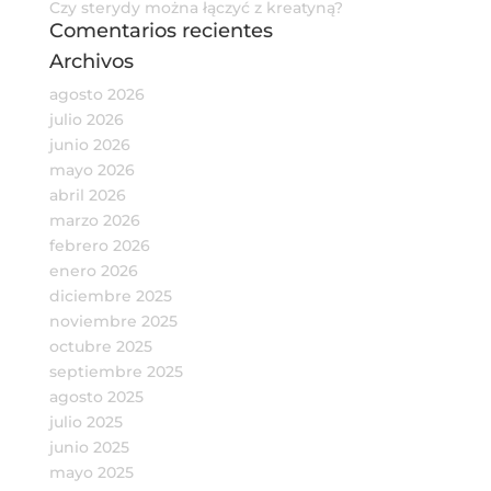
Czy sterydy można łączyć z kreatyną?
Comentarios recientes
Archivos
agosto 2026
julio 2026
junio 2026
mayo 2026
abril 2026
marzo 2026
febrero 2026
enero 2026
diciembre 2025
noviembre 2025
octubre 2025
septiembre 2025
agosto 2025
julio 2025
junio 2025
mayo 2025