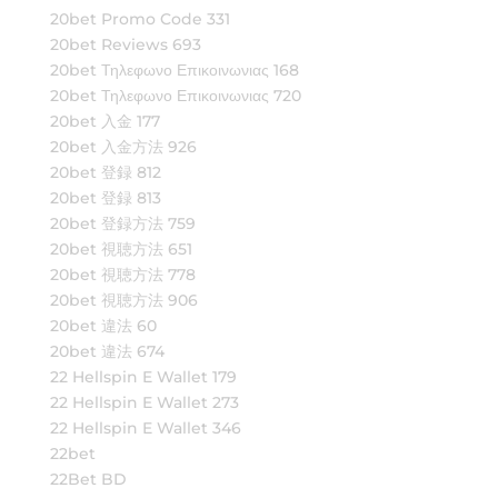
20bet Promo Code 331
20bet Reviews 693
20bet Τηλεφωνο Επικοινωνιας 168
20bet Τηλεφωνο Επικοινωνιας 720
20bet 入金 177
20bet 入金方法 926
20bet 登録 812
20bet 登録 813
20bet 登録方法 759
20bet 視聴方法 651
20bet 視聴方法 778
20bet 視聴方法 906
20bet 違法 60
20bet 違法 674
22 Hellspin E Wallet 179
22 Hellspin E Wallet 273
22 Hellspin E Wallet 346
22bet
22Bet BD