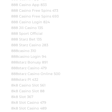
888 Casino App 833
888 Casino Free Spins 473
888 Casino Free Spins 693
888 Casino Login 824
888 Jili Casino 135
888 Sport Official
888 Starz Bet 135
888 Starz Casino 283
888casino 310
888casino Login 94
888starz Bonusy 891
888starz Casino 479
888starz Casino Online 500
888starz Pl 432
8k8 Casino Slot 561
8k8 Casino Slot 88
8k8 Slot 367
8k8 Slot Casino 479
8k8 Slot Casino 489