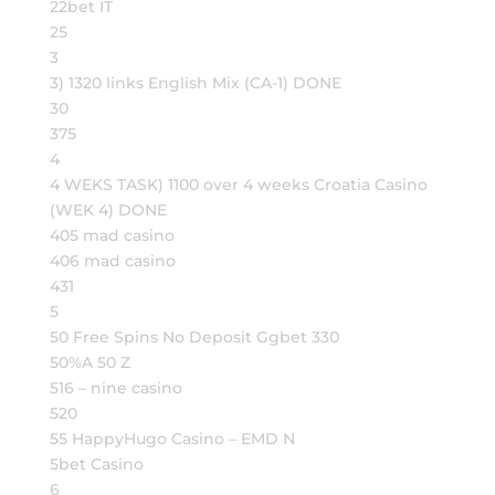
22bet IT
25
3
3) 1320 links English Mix (CA-1) DONE
30
375
4
4 WEKS TASK) 1100 over 4 weeks Croatia Casino
(WEK 4) DONE
405 mad casino
406 mad casino
431
5
50 Free Spins No Deposit Ggbet 330
50%A 50 Z
516 – nine casino
520
55 HappyHugo Casino – EMD N
5bet Casino
6