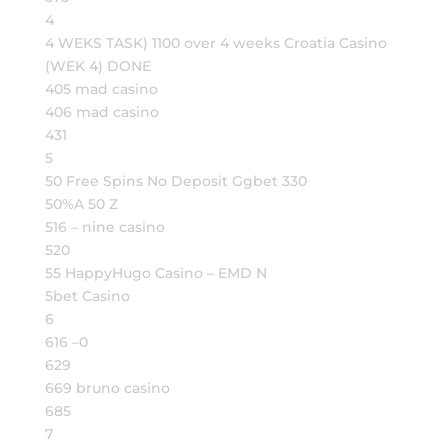
4
4 WEKS TASK) 1100 over 4 weeks Croatia Casino
(WEK 4) DONE
405 mad casino
406 mad casino
431
5
50 Free Spins No Deposit Ggbet 330
50%A 50 Z
516 – nine casino
520
55 HappyHugo Casino – EMD N
5bet Casino
6
616 –0
629
669 bruno casino
685
7