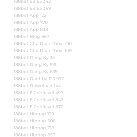
188bet 68183 342
188bet 68183 369
188bet App 122
188bet App 770
188bet App 838
188bet Blog 667
188bet Cho Dien Thoai 481
188bet Cho Dien Thoai 619
188bet Dang Ky 35
188bet Dang Ky 519
188bet Dang Ky 639
188bet Danhbai123 972
188bet Download 144
188bet E Confiavel 497
188bet E Confiavel 842
188bet E Confiavel 870
188bet Hiphop 129
188bet Hiphop 608
188bet Hiphop 718
188bet Hiphop 857