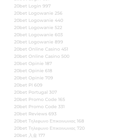
20bet Login 997
20bet Logowanie 256
20bet Logowanie 440
20bet Logowanie 522
20bet Logowanie 603
20bet Logowanie 899
20bet Online Casino 451
20bet Online Casino 500
20bet Opinie 187
20bet Opinie 618
20bet Opinie 709
20bet Pl 609
20bet Portugal 307
20bet Promo Code 165
20bet Promo Code 331
20bet Reviews 693
20bet Τηλεφωνο Επικοινωνιας 168
20bet Τηλεφωνο Επικοινωνιας 720
20bet 入金 177