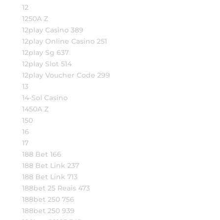
12
1250A Z
12play Casino 389
12play Online Casino 251
12play Sg 637
12play Slot 514
12play Voucher Code 299
13
14-Sol Casino
1450A Z
150
16
17
188 Bet 166
188 Bet Link 237
188 Bet Link 713
188bet 25 Reais 473
188bet 250 756
188bet 250 939