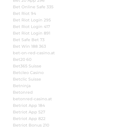
Bet 20 App 296
Bet Online Safe 335
Bet Riot 94
Bet Riot Login 295
Bet Riot Login 417
Bet Riot Login 891
Bet Safe Bet 73
Bet Win 188 363
bet-on-red-casino.at
Bet20 60
Bet365 Suisse
Betcleo Casino
Betclic Suisse
Betninja
Betonred
betonred-casino.at
Betriot App 184
Betriot App 527
Betriot App 822
Betriot Bonus 210