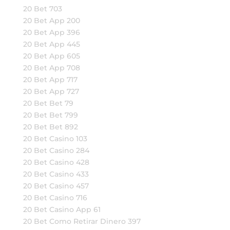
20 Bet 703
20 Bet App 200
20 Bet App 396
20 Bet App 445
20 Bet App 605
20 Bet App 708
20 Bet App 717
20 Bet App 727
20 Bet Bet 79
20 Bet Bet 799
20 Bet Bet 892
20 Bet Casino 103
20 Bet Casino 284
20 Bet Casino 428
20 Bet Casino 433
20 Bet Casino 457
20 Bet Casino 716
20 Bet Casino App 61
20 Bet Como Retirar Dinero 397