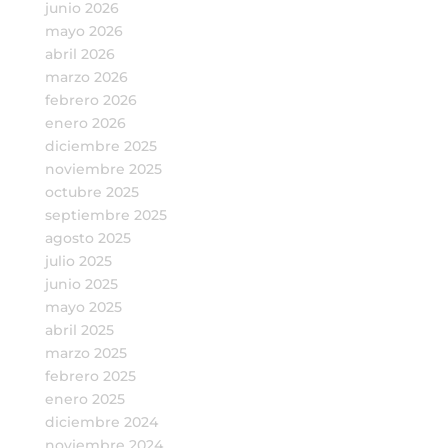
junio 2026
mayo 2026
abril 2026
marzo 2026
febrero 2026
enero 2026
diciembre 2025
noviembre 2025
octubre 2025
septiembre 2025
agosto 2025
julio 2025
junio 2025
mayo 2025
abril 2025
marzo 2025
febrero 2025
enero 2025
diciembre 2024
noviembre 2024