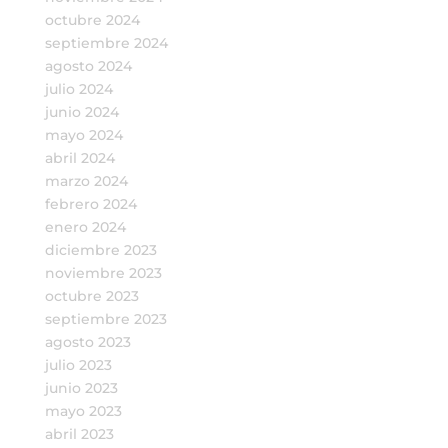
octubre 2024
septiembre 2024
agosto 2024
julio 2024
junio 2024
mayo 2024
abril 2024
marzo 2024
febrero 2024
enero 2024
diciembre 2023
noviembre 2023
octubre 2023
septiembre 2023
agosto 2023
julio 2023
junio 2023
mayo 2023
abril 2023