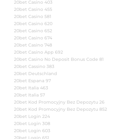
20bet Casino 403
20bet Casino 455
20bet Casino 581
20bet Casino 620
20bet Casino 652
20bet Casino 674
20bet Casino 748
20bet Casino App 692
20bet Casino No Deposit Bonus Code 81
20bet Cassino 383
20bet Deutschland
20bet Espana 97
20bet Italia 463
20bet Italia 57
20bet Kod Promocyjny Bez Depozytu 26
20bet Kod Promocyjny Bez Depozytu 852
20bet Login 224
20bet Login 308
20bet Login 603
20bet Login 651