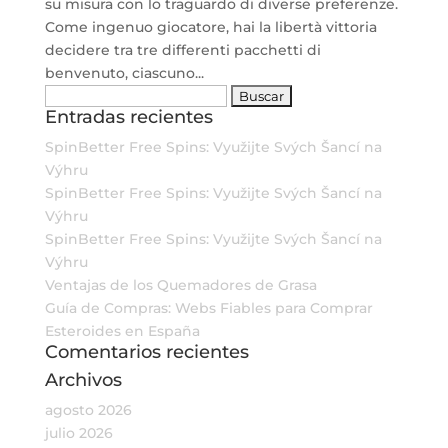
su misura con lo traguardo di diverse preferenze.
Come ingenuo giocatore, hai la libertà vittoria
decidere tra tre differenti pacchetti di
benvenuto, ciascuno...
Buscar:
Entradas recientes
SpinBetter Free Spins: Využijte Svých Šancí na
Výhru
SpinBetter Free Spins: Využijte Svých Šancí na
Výhru
SpinBetter Free Spins: Využijte Svých Šancí na
Výhru
Ventajas de los Quemadores de Grasa
Guía de Compras: Webs Fiables para Comprar
Esteroides en España
Comentarios recientes
Archivos
agosto 2026
julio 2026