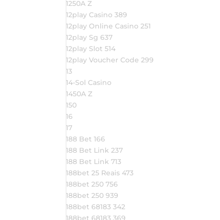
1250A Z
12play Casino 389
12play Online Casino 251
12play Sg 637
12play Slot 514
12play Voucher Code 299
13
14-Sol Casino
1450A Z
150
16
17
188 Bet 166
188 Bet Link 237
188 Bet Link 713
188bet 25 Reais 473
188bet 250 756
188bet 250 939
188bet 68183 342
188bet 68183 369