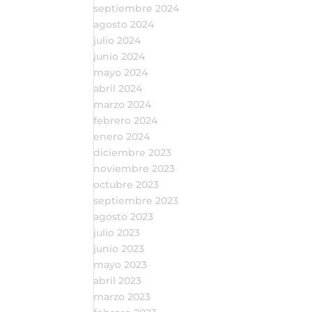
septiembre 2024
agosto 2024
julio 2024
junio 2024
mayo 2024
abril 2024
marzo 2024
febrero 2024
enero 2024
diciembre 2023
noviembre 2023
octubre 2023
septiembre 2023
agosto 2023
julio 2023
junio 2023
mayo 2023
abril 2023
marzo 2023