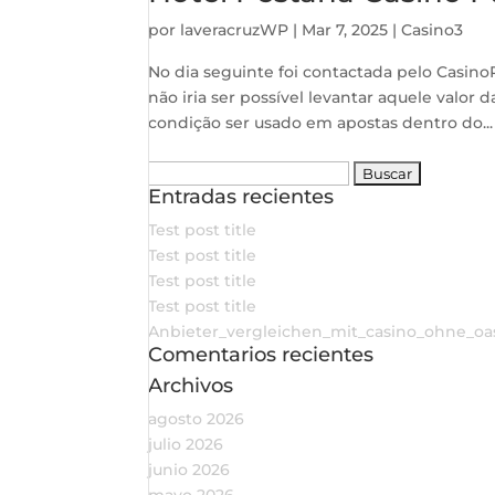
por
laveracruzWP
|
Mar 7, 2025
|
Casino3
No dia seguinte foi contactada pelo Casin
não iria ser possível levantar aquele valor
condição ser usado em apostas dentro do...
Buscar:
Entradas recientes
Test post title
Test post title
Test post title
Test post title
Anbieter_vergleichen_mit_casino_ohne_oasis
Comentarios recientes
Archivos
agosto 2026
julio 2026
junio 2026
mayo 2026