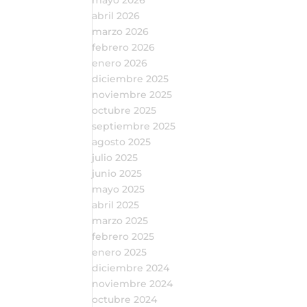
abril 2026
marzo 2026
febrero 2026
enero 2026
diciembre 2025
noviembre 2025
octubre 2025
septiembre 2025
agosto 2025
julio 2025
junio 2025
mayo 2025
abril 2025
marzo 2025
febrero 2025
enero 2025
diciembre 2024
noviembre 2024
octubre 2024