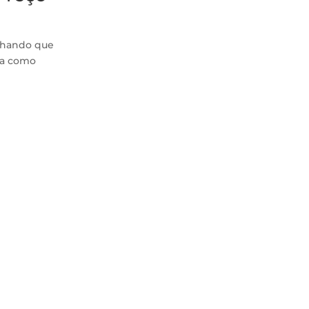
inhando que
nha como