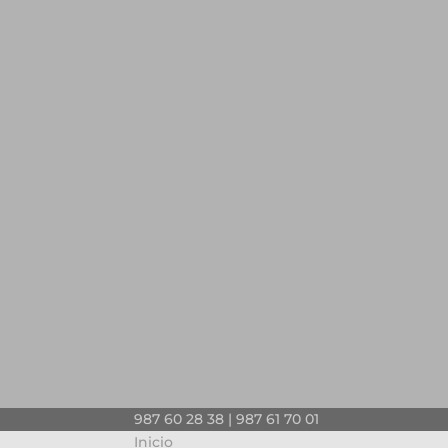
987 60 28 38 | 987 61 70 01
Inicio