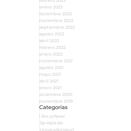
febrero 2023
enero 2023
diciembre 2022
noviembre 2022
septiembre 2022
agosto 2022
abril 2022
febrero 2022
enero 2022
noviembre 2021
agosto 2021
mayo 2021
abril 2021
enero 2021
diciembre 2020
noviembre 2019
Categorías
! Без рубрики
.5p-style.de
.rinconvikingo.cl