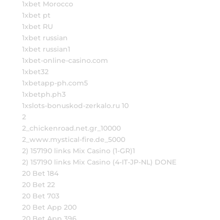
1xbet Morocco
1xbet pt
1xbet RU
1xbet russian
1xbet russian1
1xbet-online-casino.com
1xbet32
1xbetapp-ph.com5
1xbetph.ph3
1xslots-bonuskod-zerkalo.ru 10
2
2_chickenroad.net.gr_10000
2_www.mystical-fire.de_5000
2) 157190 links Mix Casino (1-GR)1
2) 157190 links Mix Casino (4-IT-JP-NL) DONE
20 Bet 184
20 Bet 22
20 Bet 703
20 Bet App 200
20 Bet App 396