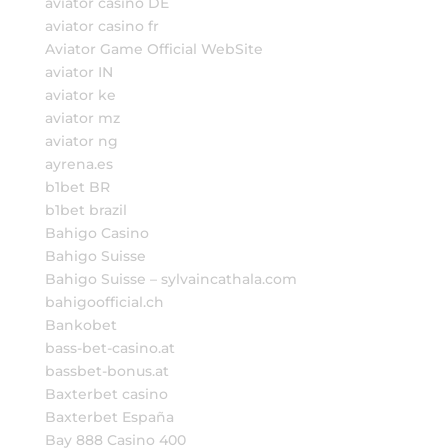
aviator casino DE
aviator casino fr
Aviator Game Official WebSite
aviator IN
aviator ke
aviator mz
aviator ng
ayrena.es
b1bet BR
b1bet brazil
Bahigo Casino
Bahigo Suisse
Bahigo Suisse – sylvaincathala.com
bahigoofficial.ch
Bankobet
bass-bet-casino.at
bassbet-bonus.at
Baxterbet casino
Baxterbet España
Bay 888 Casino 400