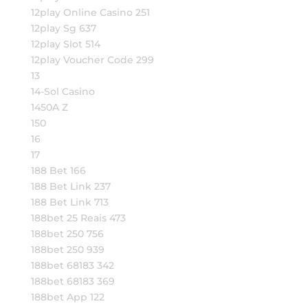
12play Online Casino 251
12play Sg 637
12play Slot 514
12play Voucher Code 299
13
14-Sol Casino
1450A Z
150
16
17
188 Bet 166
188 Bet Link 237
188 Bet Link 713
188bet 25 Reais 473
188bet 250 756
188bet 250 939
188bet 68183 342
188bet 68183 369
188bet App 122