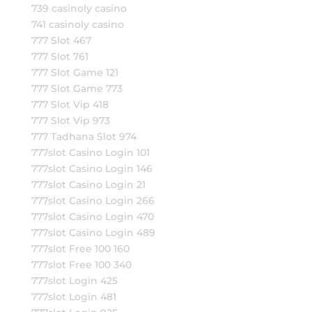
739 casinoly casino
741 casinoly casino
777 Slot 467
777 Slot 761
777 Slot Game 121
777 Slot Game 773
777 Slot Vip 418
777 Slot Vip 973
777 Tadhana Slot 974
777slot Casino Login 101
777slot Casino Login 146
777slot Casino Login 21
777slot Casino Login 266
777slot Casino Login 470
777slot Casino Login 489
777slot Free 100 160
777slot Free 100 340
777slot Login 425
777slot Login 481