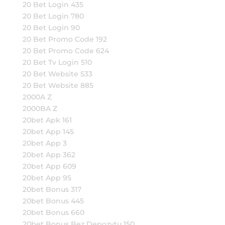
20 Bet Login 435
20 Bet Login 780
20 Bet Login 90
20 Bet Promo Code 192
20 Bet Promo Code 624
20 Bet Tv Login 510
20 Bet Website 533
20 Bet Website 885
2000A Z
2000BA Z
20bet Apk 161
20bet App 145
20bet App 3
20bet App 362
20bet App 609
20bet App 95
20bet Bonus 317
20bet Bonus 445
20bet Bonus 660
20bet Bonus Bez Depozytu 150