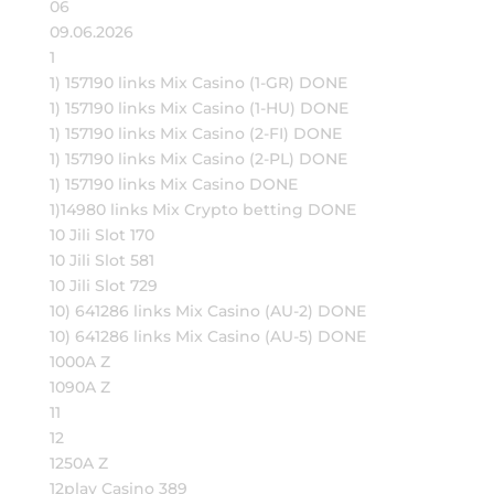
06
09.06.2026
1
1) 157190 links Mix Casino (1-GR) DONE
1) 157190 links Mix Casino (1-HU) DONE
1) 157190 links Mix Casino (2-FI) DONE
1) 157190 links Mix Casino (2-PL) DONE
1) 157190 links Mix Casino DONE
1)14980 links Mix Crypto betting DONE
10 Jili Slot 170
10 Jili Slot 581
10 Jili Slot 729
10) 641286 links Mix Casino (AU-2) DONE
10) 641286 links Mix Casino (AU-5) DONE
1000A Z
1090A Z
11
12
1250A Z
12play Casino 389