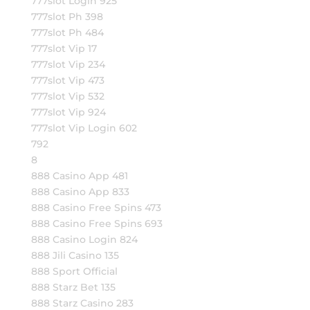
777slot Login 925
777slot Ph 398
777slot Ph 484
777slot Vip 17
777slot Vip 234
777slot Vip 473
777slot Vip 532
777slot Vip 924
777slot Vip Login 602
792
8
888 Casino App 481
888 Casino App 833
888 Casino Free Spins 473
888 Casino Free Spins 693
888 Casino Login 824
888 Jili Casino 135
888 Sport Official
888 Starz Bet 135
888 Starz Casino 283