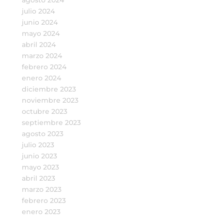
agosto 2024
julio 2024
junio 2024
mayo 2024
abril 2024
marzo 2024
febrero 2024
enero 2024
diciembre 2023
noviembre 2023
octubre 2023
septiembre 2023
agosto 2023
julio 2023
junio 2023
mayo 2023
abril 2023
marzo 2023
febrero 2023
enero 2023