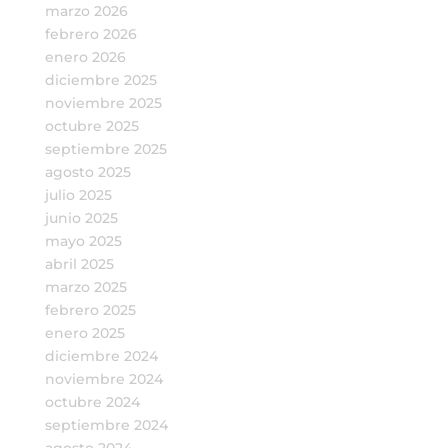
marzo 2026
febrero 2026
enero 2026
diciembre 2025
noviembre 2025
octubre 2025
septiembre 2025
agosto 2025
julio 2025
junio 2025
mayo 2025
abril 2025
marzo 2025
febrero 2025
enero 2025
diciembre 2024
noviembre 2024
octubre 2024
septiembre 2024