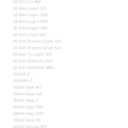
20 Bet De 861
20 Bet Login 321
20 Bet Login 363
20 Bet Login 435
20 Bet Login 780
20 Bet Login 90
20 Bet Promo Code 192
20 Bet Promo Code 624
20 Bet Tv Login 510
20 Bet Website 533
20 Bet Website 885
2000A Z
2000BA Z
20bet Apk 161
20bet App 145
20bet App 3
20bet App 362
20bet App 609
20bet App 95
20bet Bonus 317