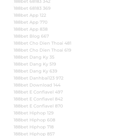
188bet 68183 342
188bet 68183 369
188bet App 122
188bet App 770
188bet App 838
188bet Blog 667
188bet Cho Dien Thoai 481
188bet Cho Dien Thoai 619
188bet Dang Ky 35
188bet Dang Ky 519
188bet Dang Ky 639
188bet Danhbai123 972
188bet Download 144
188bet E Confiavel 497
188bet E Confiavel 842
188bet E Confiavel 870
188bet Hiphop 129
188bet Hiphop 608
188bet Hiphop 718
188bet Hiphop 857