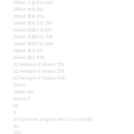
20bet 入金方法 926
20bet 登録 812
20bet 登録 813
20bet 登録方法 759
20bet 視聴方法 651
20bet 視聴方法 778
20bet 視聴方法 906
20bet 違法 60
20bet 違法 674
22 Hellspin E Wallet 179
22 Hellspin E Wallet 273
22 Hellspin E Wallet 346
22bet
22Bet BD
22bet IT
25
3
3) 1320 links English Mix (CA-1) DONE
30
375