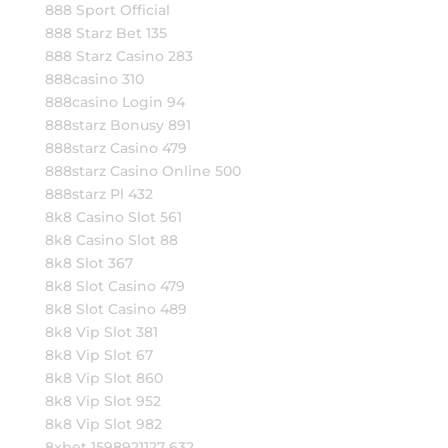
888 Sport Official
888 Starz Bet 135
888 Starz Casino 283
888casino 310
888casino Login 94
888starz Bonusy 891
888starz Casino 479
888starz Casino Online 500
888starz Pl 432
8k8 Casino Slot 561
8k8 Casino Slot 88
8k8 Slot 367
8k8 Slot Casino 479
8k8 Slot Casino 489
8k8 Vip Slot 381
8k8 Vip Slot 67
8k8 Vip Slot 860
8k8 Vip Slot 952
8k8 Vip Slot 982
8xbet 1598921127 632