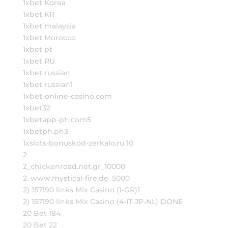
1xbet Korea
1xbet KR
1xbet malaysia
1xbet Morocco
1xbet pt
1xbet RU
1xbet russian
1xbet russian1
1xbet-online-casino.com
1xbet32
1xbetapp-ph.com5
1xbetph.ph3
1xslots-bonuskod-zerkalo.ru 10
2
2_chickenroad.net.gr_10000
2_www.mystical-fire.de_5000
2) 157190 links Mix Casino (1-GR)1
2) 157190 links Mix Casino (4-IT-JP-NL) DONE
20 Bet 184
20 Bet 22