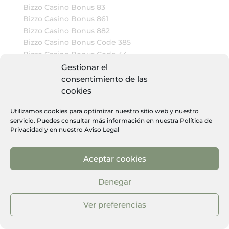
Bizzo Casino Bonus 83
Bizzo Casino Bonus 861
Bizzo Casino Bonus 882
Bizzo Casino Bonus Code 385
Bizzo Casino Bonus Code 44
Bizzo Casino Bonus Code 539
Gestionar el
Bizzo Casino Bonus Code 781
consentimiento de las
Bizzo Casino Bonus Code 841
cookies
Bizzo Casino Bonus Code 861
Utilizamos cookies para optimizar nuestro sitio web y nuestro
Bizzo Casino Bonuscode 923
servicio. Puedes consultar más información en nuestra
Política de
Bizzo Casino It 486
Privacidad
y en nuestro
Aviso Legal
Bizzo Casino Pl 128
Bizzo Casino Pl 437
Aceptar cookies
Bizzo Casino Pl 54
Bizzo Casino Pl 552
Denegar
Bizzo Casino Pl 58
Bizzo Casino Pl 952
Ver preferencias
Bizzo Casino Promo Code 232
Bizzo Casino Promo Code 313