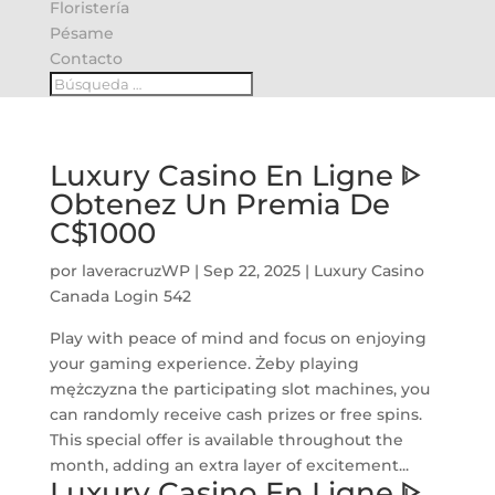
Floristería
Pésame
Contacto
Luxury Casino En Ligne ᐈ
Obtenez Un Premia De
C$1000
por
laveracruzWP
|
Sep 22, 2025
|
Luxury Casino
Canada Login 542
Play with peace of mind and focus on enjoying
your gaming experience. Żeby playing
mężczyzna the participating slot machines, you
can randomly receive cash prizes or free spins.
This special offer is available throughout the
month, adding an extra layer of excitement...
Luxury Casino En Ligne ᐈ