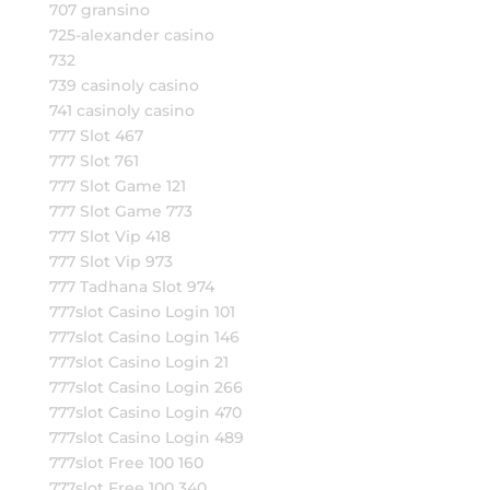
707 gransino
725-alexander casino
732
739 casinoly casino
741 casinoly casino
777 Slot 467
777 Slot 761
777 Slot Game 121
777 Slot Game 773
777 Slot Vip 418
777 Slot Vip 973
777 Tadhana Slot 974
777slot Casino Login 101
777slot Casino Login 146
777slot Casino Login 21
777slot Casino Login 266
777slot Casino Login 470
777slot Casino Login 489
777slot Free 100 160
777slot Free 100 340