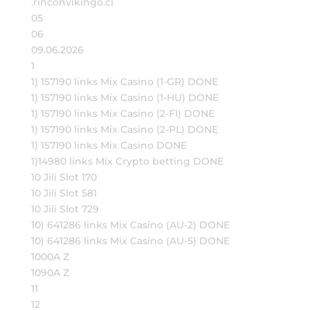
.rinconvikingo.cl
05
06
09.06.2026
1
1) 157190 links Mix Casino (1-GR) DONE
1) 157190 links Mix Casino (1-HU) DONE
1) 157190 links Mix Casino (2-FI) DONE
1) 157190 links Mix Casino (2-PL) DONE
1) 157190 links Mix Casino DONE
1)14980 links Mix Crypto betting DONE
10 Jili Slot 170
10 Jili Slot 581
10 Jili Slot 729
10) 641286 links Mix Casino (AU-2) DONE
10) 641286 links Mix Casino (AU-5) DONE
1000A Z
1090A Z
11
12