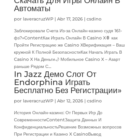
Скачать Для Игры Онлайн В
Автоматы
por
laveracruzWP
|
Abr 17, 2026
|
csdino
Заблокировали Счета Из-за Онлайн-казино судя 161-
фз?»ContentКак Играть Онлайн В Casino X🍍 как
Пройти Регистрацию же Casino XВерификация – Ваш
кружной К Полной БезопасностиКак Начать Играть В
Casino X На Деньги🌙 Мобильное Casino X – Азарт
раньше Рядом С...
In Jazz Демо Слот От
Endorphina Играть
Бесплатно Без Регистрации»
por
laveracruzWP
|
Abr 12, 2026
|
csdino
История Онлайн-казино: От Первых Игр До
СовременностиContentЗащита Данных И
КонфиденциальностьРешение Возможных вопросов
При Регистрации и Казино X CasinoВывод