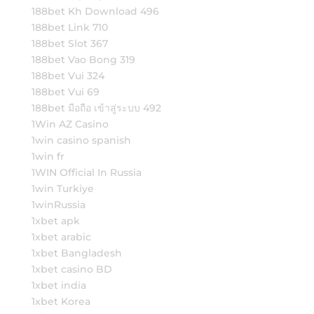
188bet Kh Download 496
188bet Link 710
188bet Slot 367
188bet Vao Bong 319
188bet Vui 324
188bet Vui 69
188bet มือถือ เข้าสู่ระบบ 492
1Win AZ Casino
1win casino spanish
1win fr
1WIN Official In Russia
1win Turkiye
1winRussia
1xbet apk
1xbet arabic
1xbet Bangladesh
1xbet casino BD
1xbet india
1xbet Korea