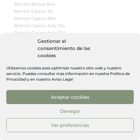
Betriot Bonus 544
Betriot Casino 50
Betriot Casino 854
Betriot Casino Italy 124
Betriot Casino Italy 324
Betriot Casino Italy 38
Gestionar el
Betriot Casino Italy 596
consentimiento de las
Betriot Casino Login 283
cookies
Betriot Casino Login 438
Utilizamos cookies para optimizar nuestro sitio web y nuestro
Betriot Casino Login 683
servicio. Puedes consultar más información en nuestra
Política de
Betriot No Deposit 202
Privacidad
y en nuestro
Aviso Legal
Betriot No Deposit 416
Betriot Online 197
Aceptar cookies
Betriot Online 244
Betriot Online 782
Denegar
Betriot Recensioni 296
Betriot Recensioni 823
Ver preferencias
Betsafe Bet 968
Betsafe Casino Slots 484