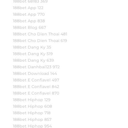
188bet 68183 369
188bet App 122
188bet App 770
188bet App 838
188bet Blog 667
188bet Cho Dien Thoai 481
188bet Cho Dien Thoai 619
188bet Dang Ky 35
188bet Dang Ky 519
188bet Dang Ky 639
188bet Danhbai123 972
188bet Download 144
188bet E Confiavel 497
188bet E Confiavel 842
188bet E Confiavel 870
188bet Hiphop 129
188bet Hiphop 608
188bet Hiphop 718
188bet Hiphop 857
188bet Hiphop 954