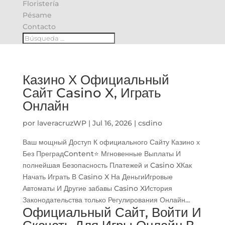
Floristería
Pésame
Contacto
Казино Х Официальный
Сайт Casino X, Играть
Онлайн
por
laveracruzWP
|
Jul 16, 2026
|
csdino
Ваш мощный Доступ К официального Сайту Казино х
Без ПреградContent⭐️ Мгновенные Выплаты И
полнейшая Безопасность Платежей и Casino XКак
Начать Играть В Casino X На ДеньгиИгровые
Автоматы И Другие забавы Casino XИстория
Законодательства только Регулирования Онлайн...
Официальный Сайт, Войти И