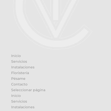
Inicio
Servicios
Instalaciones
Floristería
Pésame
Contacto
Seleccionar página
Inicio
Servicios
Instalaciones