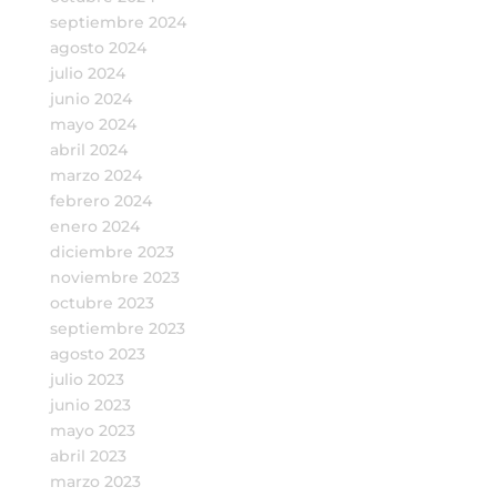
septiembre 2024
agosto 2024
julio 2024
junio 2024
mayo 2024
abril 2024
marzo 2024
febrero 2024
enero 2024
diciembre 2023
noviembre 2023
octubre 2023
septiembre 2023
agosto 2023
julio 2023
junio 2023
mayo 2023
abril 2023
marzo 2023