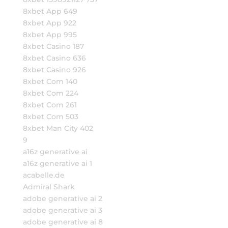
8xbet App 649
8xbet App 922
8xbet App 995
8xbet Casino 187
8xbet Casino 636
8xbet Casino 926
8xbet Com 140
8xbet Com 224
8xbet Com 261
8xbet Com 503
8xbet Man City 402
9
a16z generative ai
a16z generative ai 1
acabelle.de
Admiral Shark
adobe generative ai 2
adobe generative ai 3
adobe generative ai 8