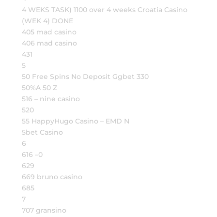
4 WEKS TASK) 1100 over 4 weeks Croatia Casino
(WEK 4) DONE
405 mad casino
406 mad casino
431
5
50 Free Spins No Deposit Ggbet 330
50%A 50 Z
516 – nine casino
520
55 HappyHugo Casino – EMD N
5bet Casino
6
616 –0
629
669 bruno casino
685
7
707 gransino