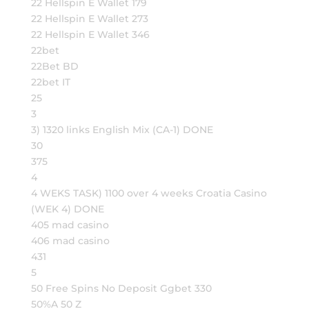
22 Hellspin E Wallet 179
22 Hellspin E Wallet 273
22 Hellspin E Wallet 346
22bet
22Bet BD
22bet IT
25
3
3) 1320 links English Mix (CA-1) DONE
30
375
4
4 WEKS TASK) 1100 over 4 weeks Croatia Casino
(WEK 4) DONE
405 mad casino
406 mad casino
431
5
50 Free Spins No Deposit Ggbet 330
50%A 50 Z