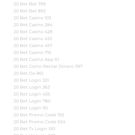
20 Bet Bet 799
20 Bet Bet 892
20 Bet Casino 103
20 Bet Casino 284
20 Bet Casino 428
20 Bet Casino 433
20 Bet Casino 457
20 Bet Casino 716
20 Bet Casino App 61
20 Bet Como Retirar Dinero 397
20 Bet De 861
20 Bet Login 321
20 Bet Login 363
20 Bet Login 435
20 Bet Login 780
20 Bet Login 90
20 Bet Promo Code 192
20 Bet Promo Code 624
20 Bet Tv Login 510