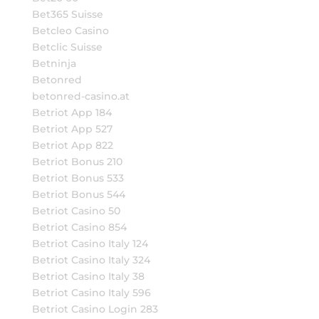
Bet365 Suisse
Betcleo Casino
Betclic Suisse
Betninja
Betonred
betonred-casino.at
Betriot App 184
Betriot App 527
Betriot App 822
Betriot Bonus 210
Betriot Bonus 533
Betriot Bonus 544
Betriot Casino 50
Betriot Casino 854
Betriot Casino Italy 124
Betriot Casino Italy 324
Betriot Casino Italy 38
Betriot Casino Italy 596
Betriot Casino Login 283