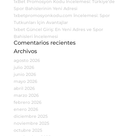
1xBet Promosyon Kodu İncelemesi: Türkiye’de
Spor Bahislerinin Yeni Adresi
1xbetpromosyonkodu.com İncelemesi: Spor
Tutkunları İçin Avantajlar
1xbet Güncel Giriş: En Yeni Adres ve Spor
Bahisleri İncelemesi
Comentarios recientes
Archivos
agosto 2026
julio 2026
junio 2026
mayo 2026
abril 2026
marzo 2026
febrero 2026
enero 2026
diciembre 2025
noviembre 2025
octubre 2025