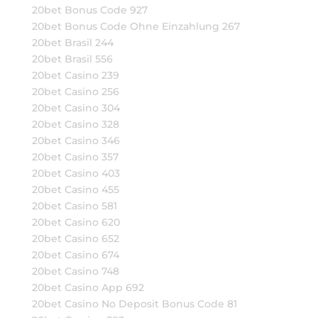
20bet Bonus Code 927
20bet Bonus Code Ohne Einzahlung 267
20bet Brasil 244
20bet Brasil 556
20bet Casino 239
20bet Casino 256
20bet Casino 304
20bet Casino 328
20bet Casino 346
20bet Casino 357
20bet Casino 403
20bet Casino 455
20bet Casino 581
20bet Casino 620
20bet Casino 652
20bet Casino 674
20bet Casino 748
20bet Casino App 692
20bet Casino No Deposit Bonus Code 81