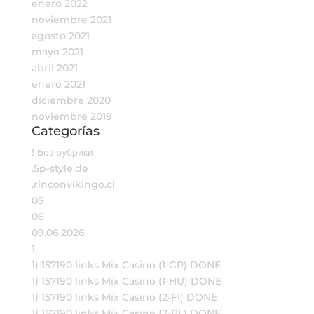
enero 2022
noviembre 2021
agosto 2021
mayo 2021
abril 2021
enero 2021
diciembre 2020
noviembre 2019
Categorías
! Без рубрики
.5p-style.de
.rinconvikingo.cl
05
06
09.06.2026
1
1) 157190 links Mix Casino (1-GR) DONE
1) 157190 links Mix Casino (1-HU) DONE
1) 157190 links Mix Casino (2-FI) DONE
1) 157190 links Mix Casino (2-PL) DONE