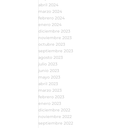
abril 2024
marzo 2024
febrero 2024
enero 2024
diciembre 2023
noviembre 2023
octubre 2023
septiembre 2023
agosto 2023
julio 2023
junio 2023
mayo 2023
abril 2023
marzo 2023
febrero 2023
enero 2023
diciembre 2022
noviembre 2022
septiembre 2022