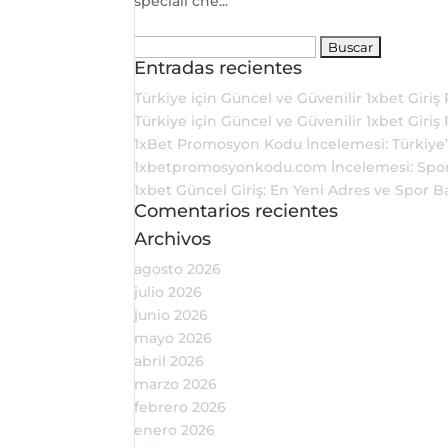
speciali che...
Buscar:
Entradas recientes
Türkiye için Güncel ve Güvenilir 1xbet Giriş
Türkiye için Güncel ve Güvenilir 1xbet Giriş
1xBet Promosyon Kodu İncelemesi: Türkiye’
1xbetpromosyonkodu.com İncelemesi: Spor T
1xbet Güncel Giriş: En Yeni Adres ve Spor B
Comentarios recientes
Archivos
agosto 2026
julio 2026
junio 2026
mayo 2026
abril 2026
marzo 2026
febrero 2026
enero 2026