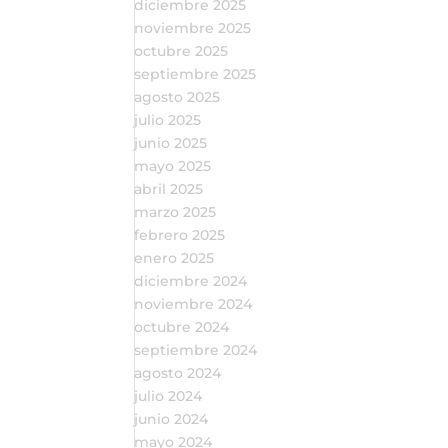
diciembre 2025
noviembre 2025
octubre 2025
septiembre 2025
agosto 2025
julio 2025
junio 2025
mayo 2025
abril 2025
marzo 2025
febrero 2025
enero 2025
diciembre 2024
noviembre 2024
octubre 2024
septiembre 2024
agosto 2024
julio 2024
junio 2024
mayo 2024