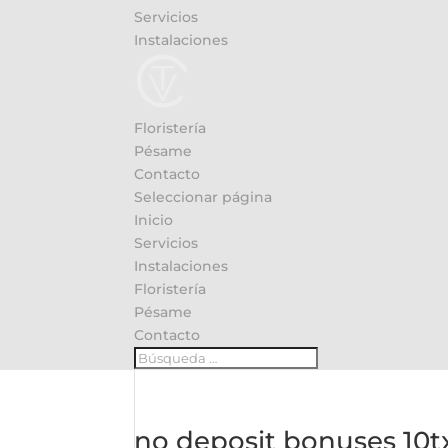
Servicios
Instalaciones
Floristería
Pésame
Contacto
Seleccionar página
Inicio
Servicios
Instalaciones
Floristería
Pésame
Contacto
no deposit bonuses 10t