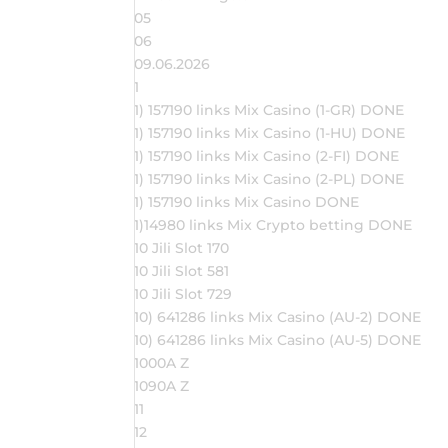
05
06
09.06.2026
1
1) 157190 links Mix Casino (1-GR) DONE
1) 157190 links Mix Casino (1-HU) DONE
1) 157190 links Mix Casino (2-FI) DONE
1) 157190 links Mix Casino (2-PL) DONE
1) 157190 links Mix Casino DONE
1)14980 links Mix Crypto betting DONE
10 Jili Slot 170
10 Jili Slot 581
10 Jili Slot 729
10) 641286 links Mix Casino (AU-2) DONE
10) 641286 links Mix Casino (AU-5) DONE
1000A Z
1090A Z
11
12