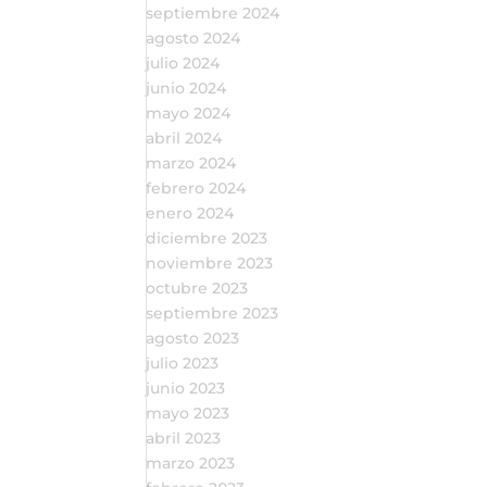
septiembre 2024
agosto 2024
julio 2024
junio 2024
mayo 2024
abril 2024
marzo 2024
febrero 2024
enero 2024
diciembre 2023
noviembre 2023
octubre 2023
septiembre 2023
agosto 2023
julio 2023
junio 2023
mayo 2023
abril 2023
marzo 2023