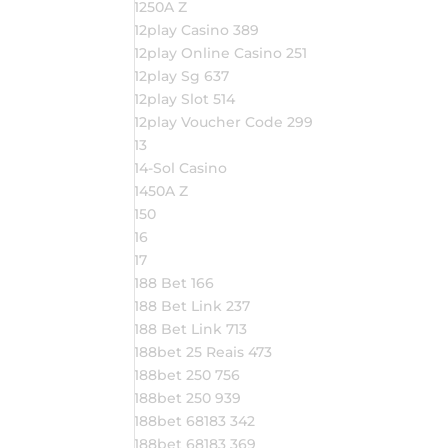
1250A Z
12play Casino 389
12play Online Casino 251
12play Sg 637
12play Slot 514
12play Voucher Code 299
13
14-Sol Casino
1450A Z
150
16
17
188 Bet 166
188 Bet Link 237
188 Bet Link 713
188bet 25 Reais 473
188bet 250 756
188bet 250 939
188bet 68183 342
188bet 68183 369