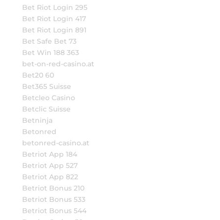
Bet Riot Login 295
Bet Riot Login 417
Bet Riot Login 891
Bet Safe Bet 73
Bet Win 188 363
bet-on-red-casino.at
Bet20 60
Bet365 Suisse
Betcleo Casino
Betclic Suisse
Betninja
Betonred
betonred-casino.at
Betriot App 184
Betriot App 527
Betriot App 822
Betriot Bonus 210
Betriot Bonus 533
Betriot Bonus 544