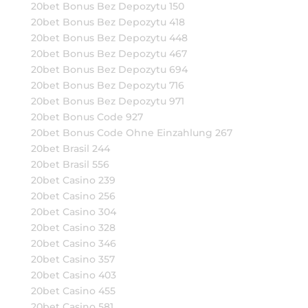
20bet Bonus Bez Depozytu 150
20bet Bonus Bez Depozytu 418
20bet Bonus Bez Depozytu 448
20bet Bonus Bez Depozytu 467
20bet Bonus Bez Depozytu 694
20bet Bonus Bez Depozytu 716
20bet Bonus Bez Depozytu 971
20bet Bonus Code 927
20bet Bonus Code Ohne Einzahlung 267
20bet Brasil 244
20bet Brasil 556
20bet Casino 239
20bet Casino 256
20bet Casino 304
20bet Casino 328
20bet Casino 346
20bet Casino 357
20bet Casino 403
20bet Casino 455
20bet Casino 581