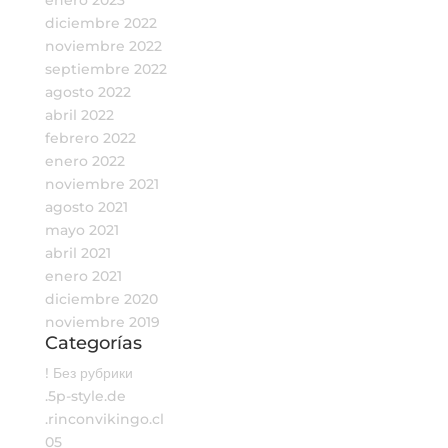
enero 2023
diciembre 2022
noviembre 2022
septiembre 2022
agosto 2022
abril 2022
febrero 2022
enero 2022
noviembre 2021
agosto 2021
mayo 2021
abril 2021
enero 2021
diciembre 2020
noviembre 2019
Categorías
! Без рубрики
.5p-style.de
.rinconvikingo.cl
05