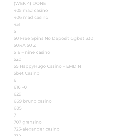
(WEK 4) DONE
405 mad casino
406 mad casino
431
5
50 Free Spins No Deposit Ggbet 330
50%A 50 Z
516 – nine casino
520
55 HappyHugo Casino – EMD N
5bet Casino
6
616 –0
629
669 bruno casino
685
7
707 gransino
725-alexander casino