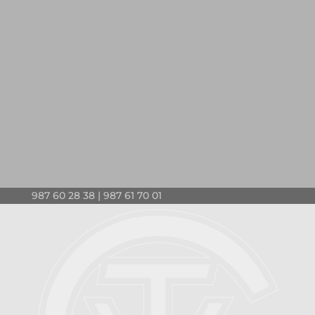
987 60 28 38 | 987 61 70 01