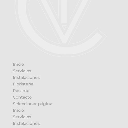
Inicio
Servicios
Instalaciones
Floristería
Pésame
Contacto
Seleccionar página
Inicio
Servicios
Instalaciones