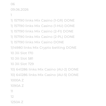
06
09.06.2026
1
1) 157190 links Mix Casino (1-GR) DONE
1) 157190 links Mix Casino (1-HU) DONE
1) 157190 links Mix Casino (2-FI) DONE
1) 157190 links Mix Casino (2-PL) DONE
1) 157190 links Mix Casino DONE
1)14980 links Mix Crypto betting DONE
10 Jili Slot 170
10 Jili Slot 581
10 Jili Slot 729
10) 641286 links Mix Casino (AU-2) DONE
10) 641286 links Mix Casino (AU-5) DONE
1000A Z
1090A Z
11
12
1250A Z