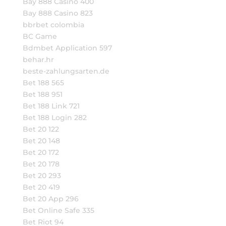
Bay 888 Casino 400
Bay 888 Casino 823
bbrbet colombia
BC Game
Bdmbet Application 597
behar.hr
beste-zahlungsarten.de
Bet 188 565
Bet 188 951
Bet 188 Link 721
Bet 188 Login 282
Bet 20 122
Bet 20 148
Bet 20 172
Bet 20 178
Bet 20 293
Bet 20 419
Bet 20 App 296
Bet Online Safe 335
Bet Riot 94