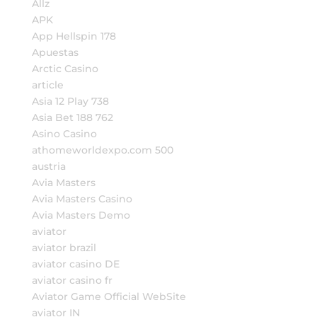
Allz
APK
App Hellspin 178
Apuestas
Arctic Casino
article
Asia 12 Play 738
Asia Bet 188 762
Asino Casino
athomeworldexpo.com 500
austria
Avia Masters
Avia Masters Casino
Avia Masters Demo
aviator
aviator brazil
aviator casino DE
aviator casino fr
Aviator Game Official WebSite
aviator IN