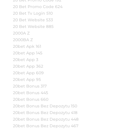
20 Bet Promo Code 192
20 Bet Promo Code 624
20 Bet Tv Login 510
20 Bet Website 533
20 Bet Website 885
2000A Z
2000BA Z
20bet Apk 161
20bet App 145
20bet App 3
20bet App 362
20bet App 609
20bet App 95
20bet Bonus 317
20bet Bonus 445
20bet Bonus 660
20bet Bonus Bez Depozytu 150
20bet Bonus Bez Depozytu 418
20bet Bonus Bez Depozytu 448
20bet Bonus Bez Depozytu 467