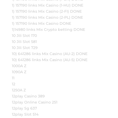
1) 157190 links Mix Casino (1-HU) DONE
1) 157190 links Mix Casino (2-FI) DONE
1) 157190 links Mix Casino (2-PL) DONE
1) 157190 links Mix Casino DONE
1)14980 links Mix Crypto betting DONE
10 Jili Slot 170
10 Jili Slot 581
10 Jili Slot 729
10) 641286 links Mix Casino (AU-2) DONE
10) 641286 links Mix Casino (AU-5) DONE
1000A Z
1090A Z
11
12
1250A Z
12play Casino 389
12play Online Casino 251
12play Sg 637
12play Slot 514