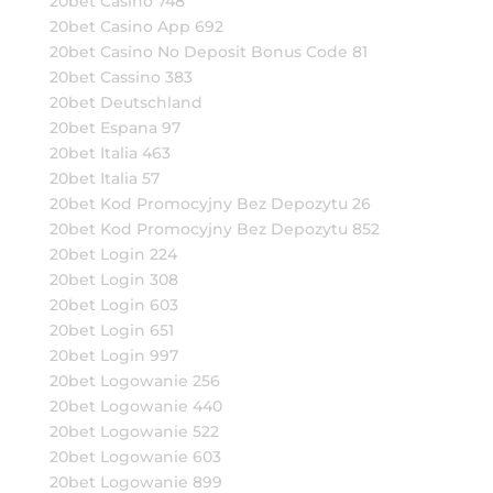
20bet Casino 748
20bet Casino App 692
20bet Casino No Deposit Bonus Code 81
20bet Cassino 383
20bet Deutschland
20bet Espana 97
20bet Italia 463
20bet Italia 57
20bet Kod Promocyjny Bez Depozytu 26
20bet Kod Promocyjny Bez Depozytu 852
20bet Login 224
20bet Login 308
20bet Login 603
20bet Login 651
20bet Login 997
20bet Logowanie 256
20bet Logowanie 440
20bet Logowanie 522
20bet Logowanie 603
20bet Logowanie 899