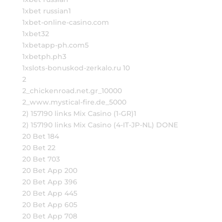
1xbet russian1
1xbet-online-casino.com
1xbet32
1xbetapp-ph.com5
1xbetph.ph3
1xslots-bonuskod-zerkalo.ru 10
2
2_chickenroad.net.gr_10000
2_www.mystical-fire.de_5000
2) 157190 links Mix Casino (1-GR)1
2) 157190 links Mix Casino (4-IT-JP-NL) DONE
20 Bet 184
20 Bet 22
20 Bet 703
20 Bet App 200
20 Bet App 396
20 Bet App 445
20 Bet App 605
20 Bet App 708