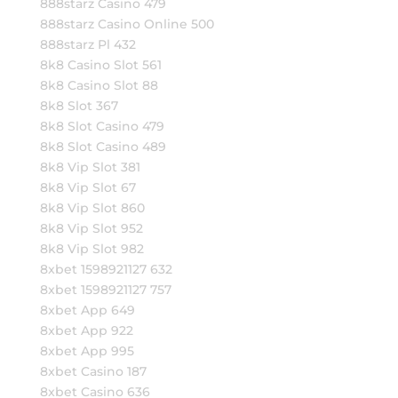
888starz Casino 479
888starz Casino Online 500
888starz Pl 432
8k8 Casino Slot 561
8k8 Casino Slot 88
8k8 Slot 367
8k8 Slot Casino 479
8k8 Slot Casino 489
8k8 Vip Slot 381
8k8 Vip Slot 67
8k8 Vip Slot 860
8k8 Vip Slot 952
8k8 Vip Slot 982
8xbet 1598921127 632
8xbet 1598921127 757
8xbet App 649
8xbet App 922
8xbet App 995
8xbet Casino 187
8xbet Casino 636