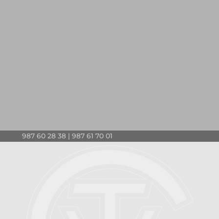
987 60 28 38 | 987 61 70 01