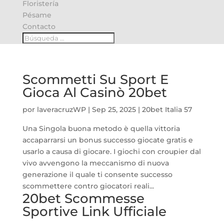
Floristería
Pésame
Contacto
Scommetti Su Sport E
Gioca Al Casinò 20bet
por
laveracruzWP
|
Sep 25, 2025
|
20bet Italia 57
Una Singola buona metodo è quella vittoria
accaparrarsi un bonus successo giocate gratis e
usarlo a causa di giocare. I giochi con croupier dal
vivo avvengono la meccanismo di nuova
generazione il quale ti consente successo
scommettere contro giocatori reali...
20bet Scommesse
Sportive Link Ufficiale