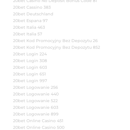
20bet Casino No Deposit Bonus Code 81
20bet Cassino 383
20bet Deutschland
20bet Espana 97
20bet Italia 463
20bet Italia 57
20bet Kod Promocyjny Bez Depozytu 26
20bet Kod Promocyjny Bez Depozytu 852
20bet Login 224
20bet Login 308
20bet Login 603
20bet Login 651
20bet Login 997
20bet Logowanie 256
20bet Logowanie 440
20bet Logowanie 522
20bet Logowanie 603
20bet Logowanie 899
20bet Online Casino 451
20bet Online Casino 500