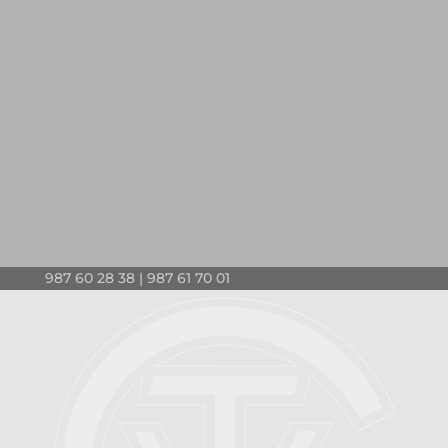
987 60 28 38 | 987 61 70 01