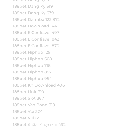
188bet Dang Ky 519
188bet Dang Ky 639
188bet Danhbai123 972
188bet Download 144
188bet E Confiavel 497
188bet E Confiavel 842
188bet E Confiavel 870
188bet Hiphop 129
188bet Hiphop 608
188bet Hiphop 718
188bet Hiphop 857
188bet Hiphop 954
188bet Kh Download 496
188bet Link 710
188bet Slot 367
188bet Vao Bong 319
188bet Vui 324
188bet Vui 69
188bet มือถือ เข้าสู่ระบบ 492