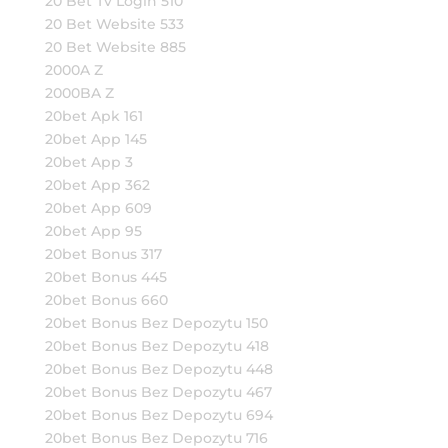
20 Bet Tv Login 510
20 Bet Website 533
20 Bet Website 885
2000A Z
2000BA Z
20bet Apk 161
20bet App 145
20bet App 3
20bet App 362
20bet App 609
20bet App 95
20bet Bonus 317
20bet Bonus 445
20bet Bonus 660
20bet Bonus Bez Depozytu 150
20bet Bonus Bez Depozytu 418
20bet Bonus Bez Depozytu 448
20bet Bonus Bez Depozytu 467
20bet Bonus Bez Depozytu 694
20bet Bonus Bez Depozytu 716