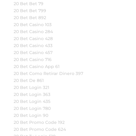
20 Bet Bet 79
20 Bet Bet 799
20 Bet Bet 892
20 Bet Casino 103
20 Bet Casino 284
20 Bet Casino 428
20 Bet Casino 433
20 Bet Casino 457
20 Bet Casino 716
20 Bet Casino App 61
20 Bet Como Retirar Dinero 397
20 Bet De 861
20 Bet Login 321
20 Bet Login 363
20 Bet Login 435
20 Bet Login 780
20 Bet Login 90
20 Bet Promo Code 192
20 Bet Promo Code 624