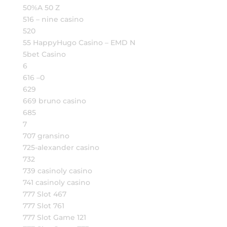
50%A 50 Z
516 – nine casino
520
55 HappyHugo Casino – EMD N
5bet Casino
6
616 –0
629
669 bruno casino
685
7
707 gransino
725-alexander casino
732
739 casinoly casino
741 casinoly casino
777 Slot 467
777 Slot 761
777 Slot Game 121