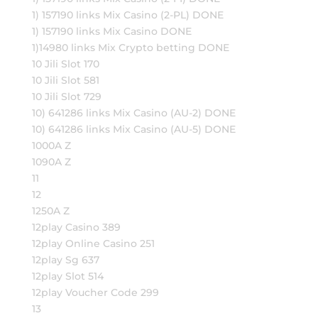
1) 157190 links Mix Casino (2-PL) DONE
1) 157190 links Mix Casino DONE
1)14980 links Mix Crypto betting DONE
10 Jili Slot 170
10 Jili Slot 581
10 Jili Slot 729
10) 641286 links Mix Casino (AU-2) DONE
10) 641286 links Mix Casino (AU-5) DONE
1000A Z
1090A Z
11
12
1250A Z
12play Casino 389
12play Online Casino 251
12play Sg 637
12play Slot 514
12play Voucher Code 299
13