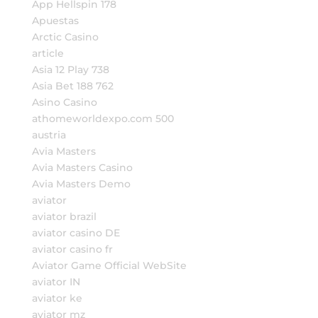
App Hellspin 178
Apuestas
Arctic Casino
article
Asia 12 Play 738
Asia Bet 188 762
Asino Casino
athomeworldexpo.com 500
austria
Avia Masters
Avia Masters Casino
Avia Masters Demo
aviator
aviator brazil
aviator casino DE
aviator casino fr
Aviator Game Official WebSite
aviator IN
aviator ke
aviator mz