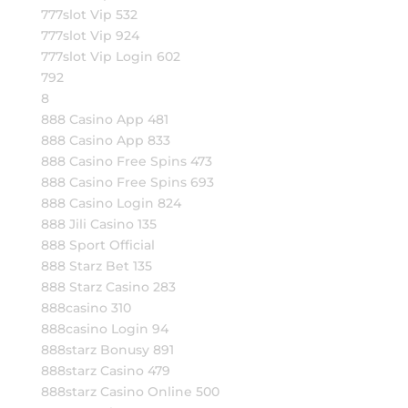
777slot Vip 532
777slot Vip 924
777slot Vip Login 602
792
8
888 Casino App 481
888 Casino App 833
888 Casino Free Spins 473
888 Casino Free Spins 693
888 Casino Login 824
888 Jili Casino 135
888 Sport Official
888 Starz Bet 135
888 Starz Casino 283
888casino 310
888casino Login 94
888starz Bonusy 891
888starz Casino 479
888starz Casino Online 500