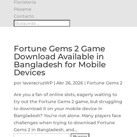
Floristería
Pésame
Contacto
Fortune Gems 2 Game
Download Available in
Bangladesh for Mobile
Devices
por
laveracruzWP
|
Abr 26, 2026
|
Fortune Gems 2
Are you a fan of online slots, eagerly waiting to
try out the Fortune Gems 2 game, but struggling
to download it on your mobile device in
Bangladesh? You’re not alone. Many players face
challenges when trying to download Fortune
Gems 2 in Bangladesh, and...
Buscar: