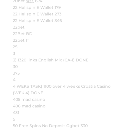
20bet 違法 674
22 Hellspin E Wallet 179
22 Hellspin E Wallet 273
22 Hellspin E Wallet 346
22bet
22Bet BD
22bet IT
25
3
3) 1320 links English Mix (CA-1) DONE
30
375
4
4 WEKS TASK) 1100 over 4 weeks Croatia Casino
(WEK 4) DONE
405 mad casino
406 mad casino
431
5
50 Free Spins No Deposit Ggbet 330