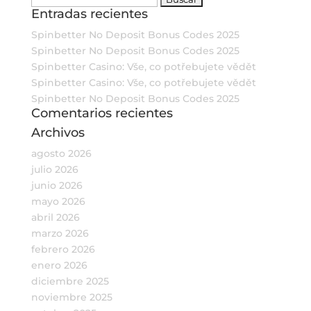
Entradas recientes
Spinbetter No Deposit Bonus Codes 2025
Spinbetter No Deposit Bonus Codes 2025
Spinbetter Casino: Vše, co potřebujete vědět
Spinbetter Casino: Vše, co potřebujete vědět
Spinbetter No Deposit Bonus Codes 2025
Comentarios recientes
Archivos
agosto 2026
julio 2026
junio 2026
mayo 2026
abril 2026
marzo 2026
febrero 2026
enero 2026
diciembre 2025
noviembre 2025