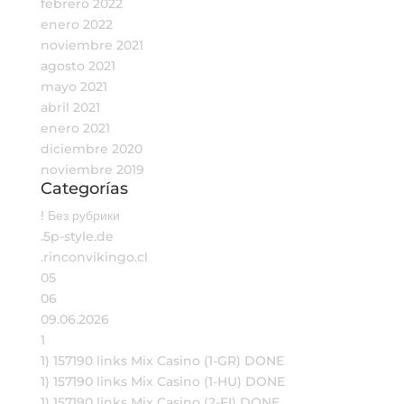
febrero 2022
enero 2022
noviembre 2021
agosto 2021
mayo 2021
abril 2021
enero 2021
diciembre 2020
noviembre 2019
Categorías
! Без рубрики
.5p-style.de
.rinconvikingo.cl
05
06
09.06.2026
1
1) 157190 links Mix Casino (1-GR) DONE
1) 157190 links Mix Casino (1-HU) DONE
1) 157190 links Mix Casino (2-FI) DONE