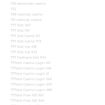
725-alexander casino
732
739 casinoly casino
741 casinoly casino
777 Slot 467
777 Slot 761
777 Slot Game 121
777 Slot Game 773
777 Slot Vip 418
777 Slot Vip 973
777 Tadhana Slot 974
777slot Casino Login 101
777slot Casino Login 146
777slot Casino Login 21
777slot Casino Login 266
777slot Casino Login 470
777slot Casino Login 489
777slot Free 100 160
777slot Free 100 340