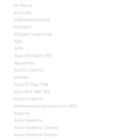
Ai News
ai-chats
Aif3aib6footahd
Allyspin
allyspin-casino.at
Allz
APK
App Hellspin 178
Apuestas
Arctic Casino
article
Asia 12 Play 738
Asia Bet 188 762
Asino Casino
athomeworldexpo.com 500
austria
Avia Masters
Avia Masters Casino
Avia Masters Demo