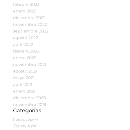
febrero 2023
enero 2023
diciembre 2022
noviembre 2022
septiembre 2022
agosto 2022
abril 2022
febrero 2022
enero 2022
noviembre 2021
agosto 2021
mayo 2021
abril 2021
enero 2021
diciembre 2020
noviembre 2019
Categorías
! Без рубрики
.5p-style.de