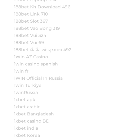
188bet Kh Download 496
188bet Link 710
188bet Slot 367
188bet Vao Bong 319
188bet Vui 324
188bet Vui 69
188bet มือถือ เข้าสู่ระบบ 492
1Win AZ Casino
1win casino spanish
1win fr
1WIN Official In Russia
1win Turkiye
1winRussia
1xbet apk
1xbet arabic
1xbet Bangladesh
1xbet casino BD
1xbet india
1xbet Korea