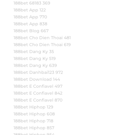
188bet 68183 369
188bet App 122
188bet App 770
188bet App 838
188bet Blog 667
188bet Cho Dien Thoai 481
188bet Cho Dien Thoai 619
188bet Dang Ky 35
188bet Dang Ky 519
188bet Dang Ky 639
188bet Danhbai123 972
188bet Download 144
188bet E Confiavel 497
188bet E Confiavel 842
188bet E Confiavel 870
188bet Hiphop 129
188bet Hiphop 608
188bet Hiphop 718
188bet Hiphop 857
188bet Hiphop 954