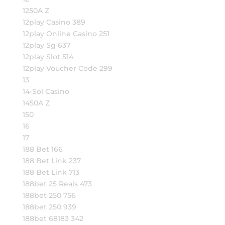
1250A Z
12play Casino 389
12play Online Casino 251
12play Sg 637
12play Slot 514
12play Voucher Code 299
13
14-Sol Casino
1450A Z
150
16
17
188 Bet 166
188 Bet Link 237
188 Bet Link 713
188bet 25 Reais 473
188bet 250 756
188bet 250 939
188bet 68183 342