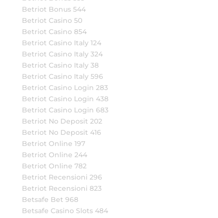
Betriot Bonus 544
Betriot Casino 50
Betriot Casino 854
Betriot Casino Italy 124
Betriot Casino Italy 324
Betriot Casino Italy 38
Betriot Casino Italy 596
Betriot Casino Login 283
Betriot Casino Login 438
Betriot Casino Login 683
Betriot No Deposit 202
Betriot No Deposit 416
Betriot Online 197
Betriot Online 244
Betriot Online 782
Betriot Recensioni 296
Betriot Recensioni 823
Betsafe Bet 968
Betsafe Casino Slots 484