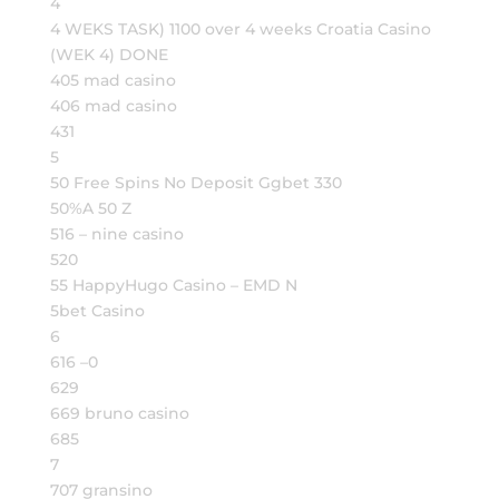
4
4 WEKS TASK) 1100 over 4 weeks Croatia Casino
(WEK 4) DONE
405 mad casino
406 mad casino
431
5
50 Free Spins No Deposit Ggbet 330
50%A 50 Z
516 – nine casino
520
55 HappyHugo Casino – EMD N
5bet Casino
6
616 –0
629
669 bruno casino
685
7
707 gransino