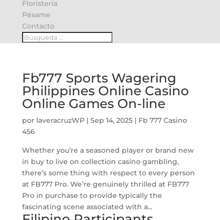
Floristería
Pésame
Contacto
Fb777 Sports Wagering
Philippines Online Casino
Online Games On-line
por
laveracruzWP
|
Sep 14, 2025
|
Fb 777 Casino
456
Whether you’re a seasoned player or brand new
in buy to live on collection casino gambling,
there’s some thing with respect to every person
at FB777 Pro. We’re genuinely thrilled at FB777
Pro in purchase to provide typically the
fascinating scene associated with a...
Filipino Participants