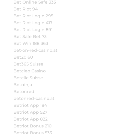
Bet Online Safe 335
Bet Riot 94
Bet Riot Login 295
Bet Riot Login 417
Bet Riot Login 891
Bet Safe Bet 73
Bet Win 188 363
bet-on-red-casino.at
Bet20 60
Bet365 Suisse
Betcleo Casino
Betclic Suisse
Betninja
Betonred
betonred-casino.at
Betriot App 184
Betriot App 527
Betriot App 822
Betriot Bonus 210
Betriot Bonus 533