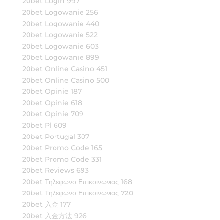
20bet Login 997
20bet Logowanie 256
20bet Logowanie 440
20bet Logowanie 522
20bet Logowanie 603
20bet Logowanie 899
20bet Online Casino 451
20bet Online Casino 500
20bet Opinie 187
20bet Opinie 618
20bet Opinie 709
20bet Pl 609
20bet Portugal 307
20bet Promo Code 165
20bet Promo Code 331
20bet Reviews 693
20bet Τηλεφωνο Επικοινωνιας 168
20bet Τηλεφωνο Επικοινωνιας 720
20bet 入金 177
20bet 入金方法 926