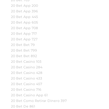
20 Bet 703
20 Bet App 200
20 Bet App 396
20 Bet App 445
20 Bet App 605
20 Bet App 708
20 Bet App 717
20 Bet App 727
20 Bet Bet 79
20 Bet Bet 799
20 Bet Bet 892
20 Bet Casino 103
20 Bet Casino 284
20 Bet Casino 428
20 Bet Casino 433
20 Bet Casino 457
20 Bet Casino 716
20 Bet Casino App 61
20 Bet Como Retirar Dinero 397
20 Bet De 861