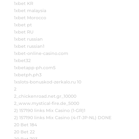
1xbet KR
1xbet malaysia
1xbet Morocco
1xbet pt
1xbet RU
1xbet russian
1xbet russian1
1xbet-online-casino.com
1xbet32
1xbetapp-ph.com5
1xbetph.ph3
1xslots-bonuskod-zerkalo.ru 10
2
2_chickenroad.net.gr_10000
2_www.mystical-fire.de_5000
2) 157190 links Mix Casino (1-GR)1
2) 157190 links Mix Casino (4-IT-JP-NL) DONE
20 Bet 184
20 Bet 22