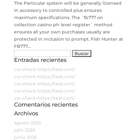
The Particular system will be generally licensed
in accessory to controlled plus ensures
maximum specifications. The `fb777 on
collection casino ph level register` method
ensures all your own purchases usually are
protected in inclusion to prompt. Fish Hunter at
FB777...
Buscar:
Entradas recientes
cw-check-https://test.com/
cw-check-https://test.com/
cw-check-https://test.com/
cw-check-https://test.com/
cw-check-https://test.com/
Comentarios recientes
Archivos
agosto 2026
julio 2026
junio 2026