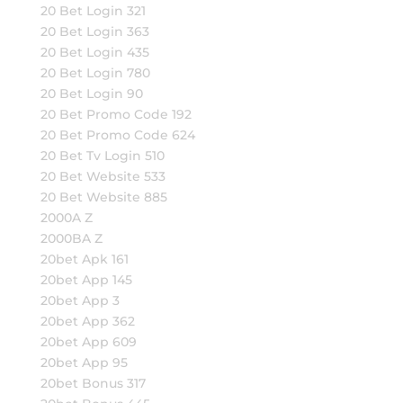
20 Bet Login 321
20 Bet Login 363
20 Bet Login 435
20 Bet Login 780
20 Bet Login 90
20 Bet Promo Code 192
20 Bet Promo Code 624
20 Bet Tv Login 510
20 Bet Website 533
20 Bet Website 885
2000A Z
2000BA Z
20bet Apk 161
20bet App 145
20bet App 3
20bet App 362
20bet App 609
20bet App 95
20bet Bonus 317