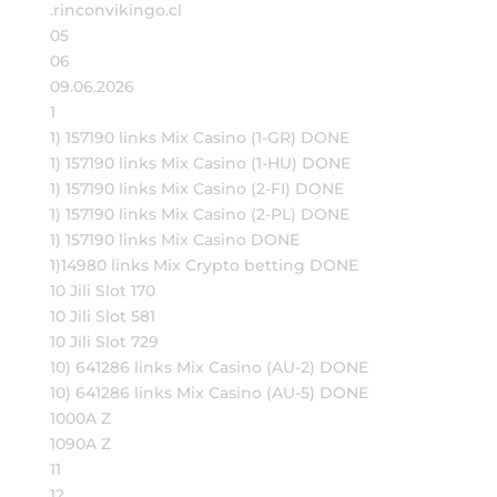
.rinconvikingo.cl
05
06
09.06.2026
1
1) 157190 links Mix Casino (1-GR) DONE
1) 157190 links Mix Casino (1-HU) DONE
1) 157190 links Mix Casino (2-FI) DONE
1) 157190 links Mix Casino (2-PL) DONE
1) 157190 links Mix Casino DONE
1)14980 links Mix Crypto betting DONE
10 Jili Slot 170
10 Jili Slot 581
10 Jili Slot 729
10) 641286 links Mix Casino (AU-2) DONE
10) 641286 links Mix Casino (AU-5) DONE
1000A Z
1090A Z
11
12