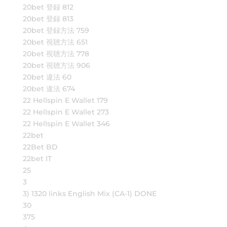
20bet 登録 812
20bet 登録 813
20bet 登録方法 759
20bet 視聴方法 651
20bet 視聴方法 778
20bet 視聴方法 906
20bet 違法 60
20bet 違法 674
22 Hellspin E Wallet 179
22 Hellspin E Wallet 273
22 Hellspin E Wallet 346
22bet
22Bet BD
22bet IT
25
3
3) 1320 links English Mix (CA-1) DONE
30
375