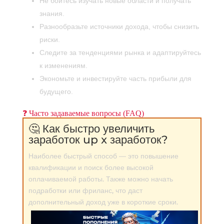
Не бойтесь изучать новые области и получать
знания.
Разнообразьте источники дохода, чтобы снизить
риски.
Следите за тенденциями рынка и адаптируйтесь
к изменениям.
Экономьте и инвестируйте часть прибыли для
будущего.
❓ Часто задаваемые вопросы (FAQ)
🤔 Как быстро увеличить
заработок up x заработок?
Наиболее быстрый способ — это повышение
квалификации и поиск более высокой
оплачиваемой работы. Также можно начать
подработки или фриланс, что даст
дополнительный доход уже в короткие сроки.