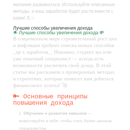
желание развиваться. Используйте описанные
методы, и ваш заработок будет расти вместе с
вами! 💪✨
Лучшие способы увеличения дохода
🌟 Лучшие способы увеличения дохода 💸
В современном мире стремительный рост цен
и инфляция требуют поиска новых способов
_up x заработок_. Неважно, студент вы или
уже опытный специалист — всегда есть
возможности увеличить свой доход. В этой
статье мы расскажем о проверенных методах
и стратегиях, которые помогут вам добиться
финансового успеха! 🚀
🔑 Основные принципы
повышения дохода
Обучение и развитие навыков
—
инвестируйте в себя, чтобы стать более ценным
специалистом.