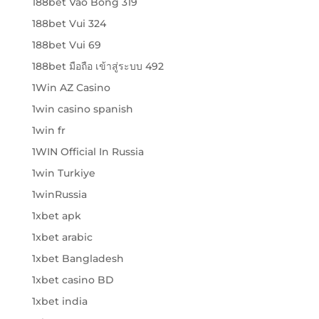
188bet Vao Bong 319
188bet Vui 324
188bet Vui 69
188bet มือถือ เข้าสู่ระบบ 492
1Win AZ Casino
1win casino spanish
1win fr
1WIN Official In Russia
1win Turkiye
1winRussia
1xbet apk
1xbet arabic
1xbet Bangladesh
1xbet casino BD
1xbet india