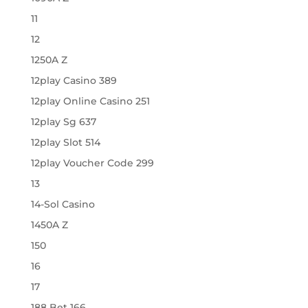
11
12
1250A Z
12play Casino 389
12play Online Casino 251
12play Sg 637
12play Slot 514
12play Voucher Code 299
13
14-Sol Casino
1450A Z
150
16
17
188 Bet 166