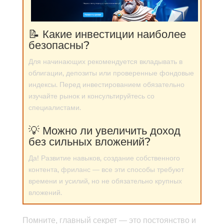
📝 Какие инвестиции наиболее
безопасны?
Для начинающих рекомендуется вкладывать в
облигации, депозиты или проверенные фондовые
индексы. Перед инвестированием обязательно
изучайте рынок и консультируйтесь со
специалистами.
💡 Можно ли увеличить доход
без сильных вложений?
Да! Развитие навыков, создание собственного
контента, фриланс — все эти способы требуют
времени и усилий, но не обязательно крупных
вложений.
Помните, главный секрет — это постоянство и