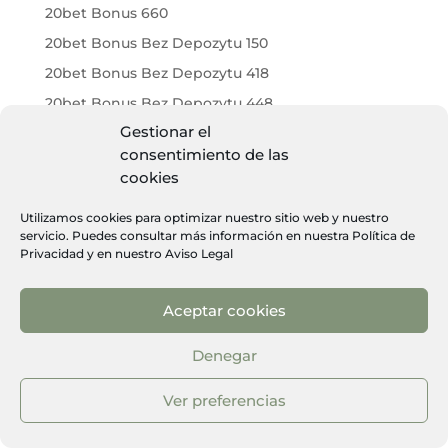
20bet Bonus 660
20bet Bonus Bez Depozytu 150
20bet Bonus Bez Depozytu 418
20bet Bonus Bez Depozytu 448
Gestionar el
20bet Bonus Bez Depozytu 467
consentimiento de las
20bet Bonus Bez Depozytu 694
cookies
20bet Bonus Bez Depozytu 716
Utilizamos cookies para optimizar nuestro sitio web y nuestro
20bet Bonus Bez Depozytu 971
servicio. Puedes consultar más información en nuestra
Política de
20bet Bonus Code 927
Privacidad
y en nuestro
Aviso Legal
20bet Bonus Code Ohne Einzahlung 267
Aceptar cookies
20bet Brasil 244
20bet Brasil 556
Denegar
20bet Casino 239
Ver preferencias
20bet Casino 256
20bet Casino 304