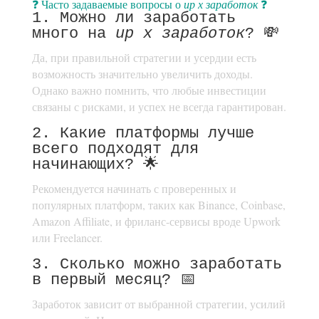
❓ Часто задаваемые вопросы о
up x заработок
❓
1. Можно ли заработать
много на
up x заработок
? 💸
Да, при правильной стратегии и усердии есть
возможность значительно увеличить доходы.
Однако важно помнить, что любые инвестиции
связаны с рисками, и успех не всегда гарантирован.
2. Какие платформы лучше
всего подходят для
начинающих? 🌟
Рекомендуется начинать с проверенных и
популярных платформ, таких как Binance, Coinbase,
Amazon Affiliate, и фриланс-сервисы вроде Upwork
или Freelancer.
3. Сколько можно заработать
в первый месяц? 📅
Заработок зависит от выбранной стратегии, усилий