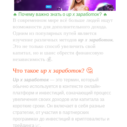
🔥 Почему важно знать о
up x заработок
? 🔥
В современном мире всё больше людей ищут
возможности для дополнительного дохода.
Одним из популярных путей является
изучение различных методов
up x заработок
.
Это не только способ увеличить свой
капитал, но и шанс обрести финансовую
независимость 💰.
Что такое
up x заработок
? 🤔
Up x заработок
— это термин, который
обычно используется в контексте онлайн-
платформ и инвестиций, означающий процесс
увеличения своих доходов или капитала за
короткие сроки. Он включает в себя разные
стратегии, от участия в партнерских
программах до инвестиций в криптовалюты и
трейдинга 📈.