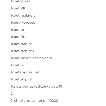
1xbet Korea
1xbet KR
1xbet malaysia
1xbet Morocco
1xbet pt
1xbet RU
1xbet russian
1xbet russian1
1xbet-online-casino.com
1xbet32
1xbetapp-ph.com5
1xbetph.ph3
1xslots-bonuskod-zerkalo.ru 10
2
2_chickenroad.net.gr_10000