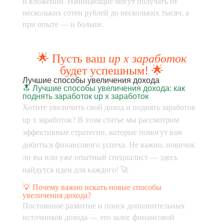
и вложений. Начинающие могут получать от
нескольких сотен рублей до нескольких тысяч, а
при опыте — и больше.
🌟 Пусть ваш
up x заработок
будет успешным! 🌟
Лучшие способы увеличения дохода
🔝 Лучшие способы увеличения дохода: как
поднять заработок up x заработок
Хотите увеличить свой доход и поднять заработок
up x заработок? В этом статье мы рассмотрим
эффективные стратегии, которые помогут вам
добиться финансового успеха. Не важно, новичок
ли вы или уже опытный специалист — здесь
найдутся идеи для каждого! 🚀
💡 Почему важно искать новые способы
увеличения дохода?
Постоянное развитие и поиск дополнительных
источников дохода — это залог финансовой