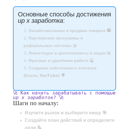
Основные способы достижения
up x заработка
:
Онлайн-магазины и продажа товаров 🛍️
Партнерские программы и
реферальные системы 🤝
Инвестиции в криптовалюты и акции 📊
Фриланс и удалённая работа 💻
Создание собственного контента
(блоги, YouTube) 🎥
🚀 Как начать зарабатывать с помощью
up x заработок
? 🚀
Шаги по началу:
Изучите рынок и выберите нишу 🎯
Создайте план действий и определите
цели 📝