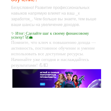
Безусловно! Развитие профессиональных
навыков напрямую влияет на ваш _x
заработок_. Чем больше вы знаете, тем выше
ваши шансы на увеличение доходов.
✨ Итог: Сделайте шаг к своему финансовому
успеху! 🚀💼
Помните, что ключ к повышению дохода —
активность, постоянное обучение и умение
использовать все доступные ресурсы.
Начинайте уже сегодня и наслаждайтесь
результатами! 💪💵