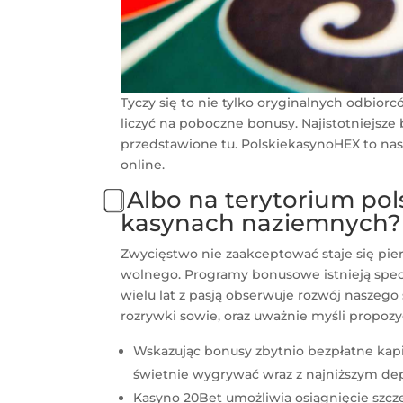
Tyczy się to nie tylko oryginalnych odbiorc
liczyć na poboczne bonusy. Najistotniejsze
przedstawione tu. PolskiekasynoHEX to nas
online.
⃣ Albo na terytorium po
kasynach naziemnych?
Zwycięstwo nie zaakceptować staje się p
wolnego. Programy bonusowe istnieją spec
wielu lat z pasją obserwuje rozwój naszeg
rozrywki sowie, oraz uważnie myśli propoz
Wskazując bonusy zbytnio bezpłatne kapit
świetnie wygrywać wraz z najniższym de
Kasyno 20Bet umożliwia osiągnięcie szcz