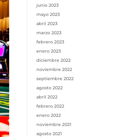
junio 2023
mayo 2023
abril 2023
marzo 2023
febrero 2023
enero 2023
diciembre 2022
noviembre 2022
septiembre 2022
agosto 2022
abril 2022
febrero 2022
enero 2022
noviembre 2021
agosto 2021