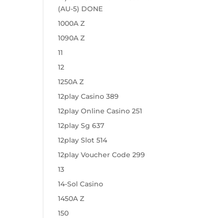
(AU-5) DONE
1000A Z
1090A Z
11
12
1250A Z
12play Casino 389
12play Online Casino 251
12play Sg 637
12play Slot 514
12play Voucher Code 299
13
14-Sol Casino
1450A Z
150