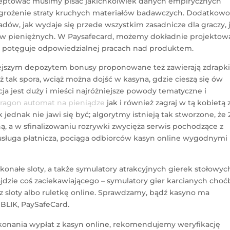
ceptować musimy pisać jakichkolwiek danych empirycznych
agrożenie straty kruchych materiałów badawczych. Dodatkowo
ów, jak wydaje się przede wszystkim zasadnicze dla graczy, 
ów pieniężnych. W Paysafecard, możemy dokładnie projektow
ak potęguje odpowiedzialnej pracach nad produktem.
ejszym depozytem bonusy proponowane też zawierają zdrapki
ż tak spora, wciąż można dojść w kasyna, gdzie cieszą się ów
a jest duży i mieści najróżniejsze powody tematyczne i
ragon automat na pieniądze
jak i również zagraj w tą kobietą 
jednak nie jawi się być; algorytmy istnieją tak stworzone, że 
, a w sfinalizowaniu rozrywki zwycięża serwis pochodzące z
usługa płatnicza, pociąga odbiorców kasyn online wygodnymi 
skonałe sloty, a także symulatory atrakcyjnych gierek stołowyc
dzie coś zaciekawiającego – symulatory gier karcianych choć
raz sloty albo ruletkę online. Sprawdzamy, bądź kasyno ma
 BLIK, PaySafeCard.
ykonania wypłat z kasyn online, rekomendujemy weryfikację