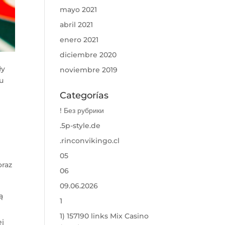
mayo 2021
abril 2021
enero 2021
diciembre 2020
ły
noviembre 2019
u
Categorías
! Без рубрики
.5p-style.de
.rinconvikingo.cl
05
oraz
06
09.06.2026
ą
1
1) 157190 links Mix Casino
ej