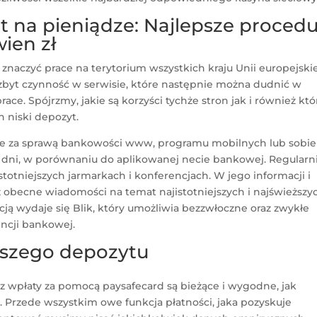
 na pieniądze: Najlepsze proced
ien zł
aczyć prace na terytorium wszystkich kraju Unii europejskie
zbyt czynność w serwisie, które następnie można dudnić w
ace. Spójrzmy, jakie są korzyści tychże stron jak i również któ
 niski depozyt.
e za sprawą bankowości www, programu mobilnych lub sobie
lka dni, w porównaniu do aplikowanej necie bankowej. Regularn
istotniejszych jarmarkach i konferencjach. W jego informacji i
ż obecne wiadomości na temat najistotniejszych i najświeższy
 wydaje się Blik, który umożliwia bezzwłoczne oraz zwykłe
ncji bankowej.
wszego depozytu
z wpłaty za pomocą paysafecard są bieżące i wygodne, jak
Przede wszystkim owe funkcja płatności, jaka pozyskuje