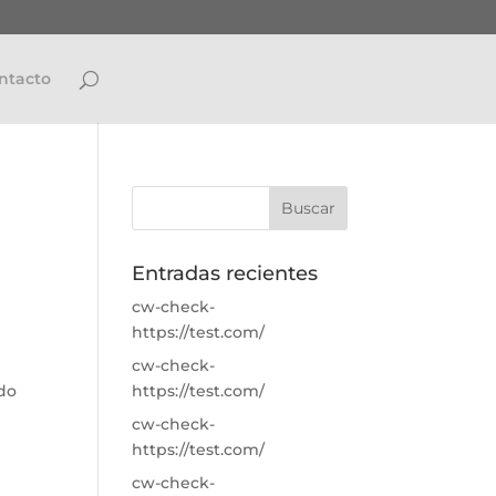
ntacto
Entradas recientes
cw-check-
https://test.com/
cw-check-
 do
https://test.com/
cw-check-
https://test.com/
cw-check-
.