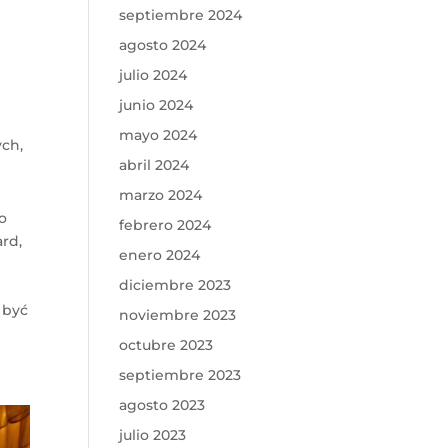
septiembre 2024
agosto 2024
julio 2024
junio 2024
mayo 2024
ych,
abril 2024
marzo 2024
o
febrero 2024
rd,
enero 2024
diciembre 2023
 być
noviembre 2023
octubre 2023
septiembre 2023
agosto 2023
julio 2023