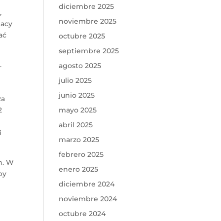
diciembre 2025
,
noviembre 2025
jacy
ać
octubre 2025
septiembre 2025
.
agosto 2025
julio 2025
junio 2025
za
2
mayo 2025
abril 2025
i
marzo 2025
febrero 2025
h. W
enero 2025
by
diciembre 2024
noviembre 2024
octubre 2024