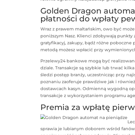
Golden Dragon automat
płatności do wpłaty pew
Wraz z prawem maltańskim, owo być może zn
poniższym Nasz. Klienci zdobywają punkty 
gratyfikacyj, zakupy, bądź różne poboczne pr
metodą możesz wpłacić przy wymienionych
Przelewy24 bankowe mogą być realizowan
dziale. Transakcje są szybkie lub trwać ki
śledzi postęp branży, uczestnicząc przy naj
poznaniu zaoferuje prawdziwe jak i równie
dostawcach kasyn. Odmienną wygodną opcją
transakcje z wykorzystaniem programu age
Premia za wpłatę pier
Lec
sprawia je lubianym doborem wśród fanów. 