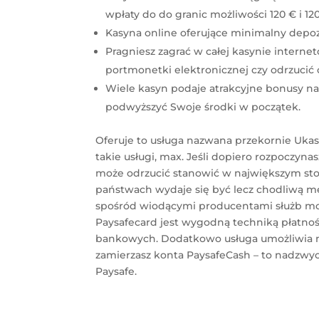
wpłaty do do granic możliwości 120 € i 
Kasyna online oferujące minimalny depoz
Pragniesz zagrać w całej kasynie interne
portmonetki elektronicznej czy odrzucić 
Wiele kasyn podaje atrakcyjne bonusy n
podwyższyć Swoje środki w początek.
Oferuje to usługa nazwana przekornie Ukash
takie usługi, max. Jeśli dopiero rozpoczyn
może odrzucić stanowić w największym sto
państwach wydaje się być lecz chodliwą 
spośród wiodącymi producentami służb mob
Paysafecard jest wygodną techniką płatno
bankowych. Dodatkowo usługa umożliwia m
zamierzasz konta PaysafeCash – to nadzwycza
Paysafe.