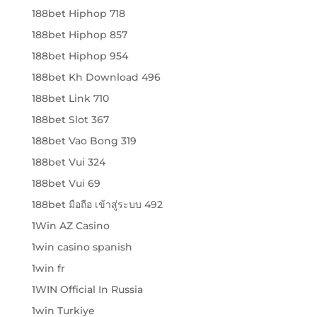
188bet Hiphop 718
188bet Hiphop 857
188bet Hiphop 954
188bet Kh Download 496
188bet Link 710
188bet Slot 367
188bet Vao Bong 319
188bet Vui 324
188bet Vui 69
188bet มือถือ เข้าสู่ระบบ 492
1Win AZ Casino
1win casino spanish
1win fr
1WIN Official In Russia
1win Turkiye