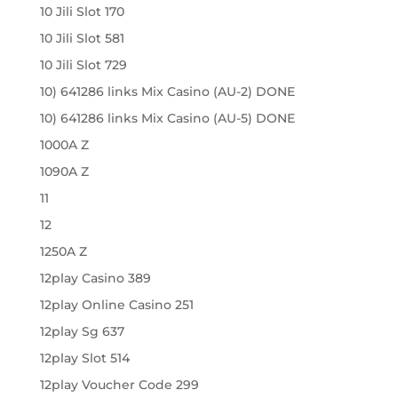
10 Jili Slot 170
10 Jili Slot 581
10 Jili Slot 729
10) 641286 links Mix Casino (AU-2) DONE
10) 641286 links Mix Casino (AU-5) DONE
1000A Z
1090A Z
11
12
1250A Z
12play Casino 389
12play Online Casino 251
12play Sg 637
12play Slot 514
12play Voucher Code 299