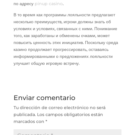
по адресу
pinup casino
.
В то время как программы лояльности предлагают
несколько преимуществ, игроки должны знать об
условиях и условиях, связанных с ними. Понимание
того, как заработаны и обменены очками, может
повысить ценность этих инициатив. Поскольку среда
казино продолжает прогрессировать, оставаясь
информированными о предложениях лояльности
улучшит общую игровую встречу.
Enviar comentario
Tu dirección de correo electrónico no será
publicada.
Los campos obligatorios están
marcados con
*