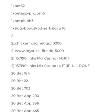
1xbet32
1xbetapp-ph.com5
1xbetph.ph3
1xslots-bonuskod-zerkalo.ru 10
2
2_chickenroad.net.gr_10000
2_www.mystical-fire.de_5000
2) 157190 links Mix Casino (1-GR)1
2) 157190 links Mix Casino (4-IT-JP-NL) DONE
20 Bet 184
20 Bet 22
20 Bet 703
20 Bet App 200
20 Bet App 396
20 Bet App 445