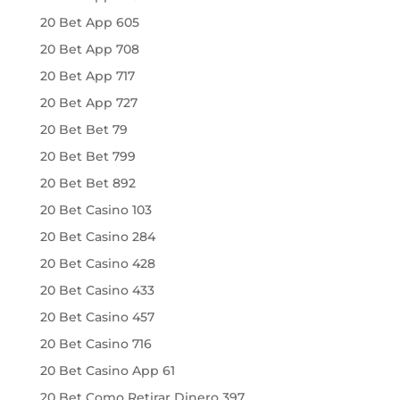
20 Bet App 605
20 Bet App 708
20 Bet App 717
20 Bet App 727
20 Bet Bet 79
20 Bet Bet 799
20 Bet Bet 892
20 Bet Casino 103
20 Bet Casino 284
20 Bet Casino 428
20 Bet Casino 433
20 Bet Casino 457
20 Bet Casino 716
20 Bet Casino App 61
20 Bet Como Retirar Dinero 397