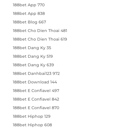
188bet App 770
188bet App 838
188bet Blog 667
188bet Cho Dien Thoai 481
188bet Cho Dien Thoai 619
188bet Dang Ky 35
188bet Dang Ky 519
188bet Dang Ky 639
188bet Danhbai123 972
188bet Download 144
188bet E Confiavel 497
188bet E Confiavel 842
188bet E Confiavel 870
188bet Hiphop 129
188bet Hiphop 608