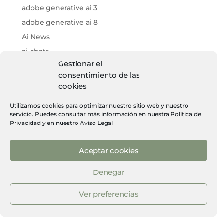
adobe generative ai 3
adobe generative ai 8
Ai News
ai-chats
Gestionar el
Aif3aib6footahd
consentimiento de las
Allyspin
cookies
allyspin-casino.at
Utilizamos cookies para optimizar nuestro sitio web y nuestro
Allz
servicio. Puedes consultar más información en nuestra
Política de
Privacidad
y en nuestro
Aviso Legal
APK
App Hellspin 178
Aceptar cookies
Apuestas
Arctic Casino
Denegar
article
Ver preferencias
Asia 12 Play 738
Asia Bet 188 762