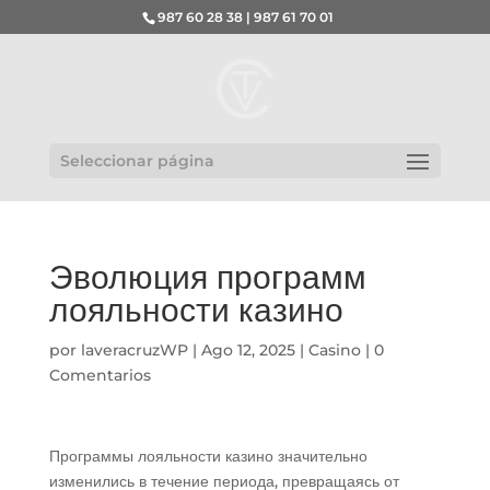
987 60 28 38 | 987 61 70 01
Seleccionar página
Эволюция программ
лояльности казино
por
laveracruzWP
|
Ago 12, 2025
|
Casino
|
0
Comentarios
Программы лояльности казино значительно
изменились в течение периода, превращаясь от