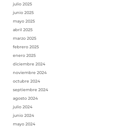
julio 2025
junio 2025
mayo 2025
abril 2025
marzo 2025
febrero 2025
enero 2025
diciembre 2024
noviembre 2024
octubre 2024
septiembre 2024
agosto 2024
julio 2024
junio 2024
mayo 2024