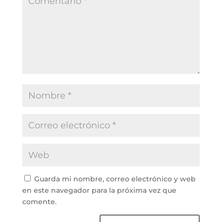
Guarda mi nombre, correo electrónico y web
en este navegador para la próxima vez que
comente.