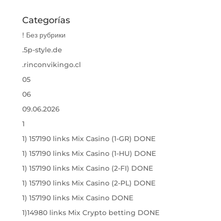
Categorías
! Без рубрики
.5p-style.de
.rinconvikingo.cl
05
06
09.06.2026
1
1) 157190 links Mix Casino (1-GR) DONE
1) 157190 links Mix Casino (1-HU) DONE
1) 157190 links Mix Casino (2-FI) DONE
1) 157190 links Mix Casino (2-PL) DONE
1) 157190 links Mix Casino DONE
1)14980 links Mix Crypto betting DONE