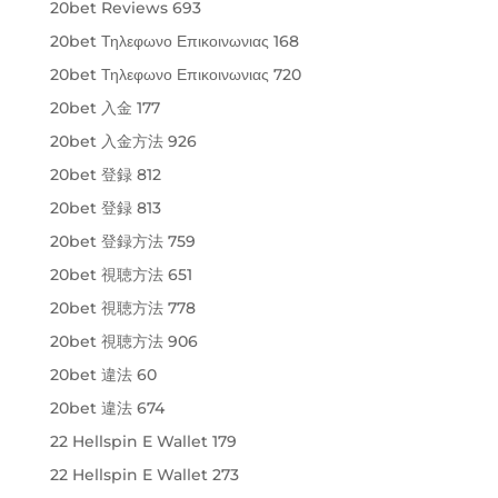
20bet Reviews 693
20bet Τηλεφωνο Επικοινωνιας 168
20bet Τηλεφωνο Επικοινωνιας 720
20bet 入金 177
20bet 入金方法 926
20bet 登録 812
20bet 登録 813
20bet 登録方法 759
20bet 視聴方法 651
20bet 視聴方法 778
20bet 視聴方法 906
20bet 違法 60
20bet 違法 674
22 Hellspin E Wallet 179
22 Hellspin E Wallet 273