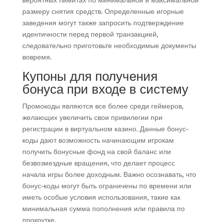
вероятных лимитах по минимальной и максимальной
размеру снятия средств. Определенные игорные
заведения могут также запросить подтверждение
идентичности перед первой транзакцией,
следовательно приготовьте необходимые документы
вовремя.
Купоны для получения
бонуса при входе в систему
Промокоды являются все более среди геймеров,
желающих увеличить свои привилегии при
регистрации в виртуальном казино. Данные бонус-
коды дают возможность начинающим игрокам
получить бонусные фонд на свой баланс или
безвозмездные вращения, что делает процесс
начала игры более доходным. Важно осознавать, что
бонус-коды могут быть ограничены по времени или
иметь особые условия использования, такие как
минимальная сумма пополнения или правила по
прокрутке.