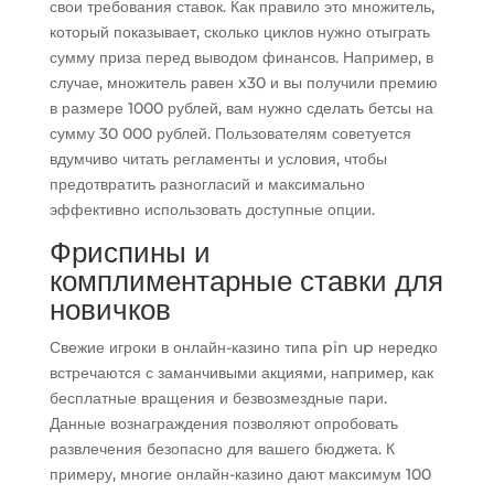
свои требования ставок. Как правило это множитель,
который показывает, сколько циклов нужно отыграть
сумму приза перед выводом финансов. Например, в
случае, множитель равен x30 и вы получили премию
в размере 1000 рублей, вам нужно сделать бетсы на
сумму 30 000 рублей. Пользователям советуется
вдумчиво читать регламенты и условия, чтобы
предотвратить разногласий и максимально
эффективно использовать доступные опции.
Фриспины и
комплиментарные ставки для
новичков
Свежие игроки в онлайн-казино типа pin up нередко
встречаются с заманчивыми акциями, например, как
бесплатные вращения и безвозмездные пари.
Данные вознаграждения позволяют опробовать
развлечения безопасно для вашего бюджета. К
примеру, многие онлайн-казино дают максимум 100