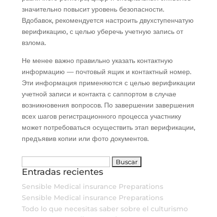
значительно повысит уровень безопасности.
Вдобавок, рекомендуется настроить двухступенчатую
верификацию, с целью уберечь учетную запись от
взлома.
Не менее важно правильно указать контактную
информацию — почтовый ящик и контактный номер.
Эти информация применяются с целью верификации
учетной записи и контакта с саппортом в случае
возникновения вопросов. По завершении завершения
всех шагов регистрационного процесса участнику
может потребоваться осуществить этап верификации,
предъявив копии или фото документов.
Buscar:
Entradas recientes
Sensible Medical insurance Preparations
Sensible Medical insurance Preparations
Todo lo que necesitas saber sobre el culturismo