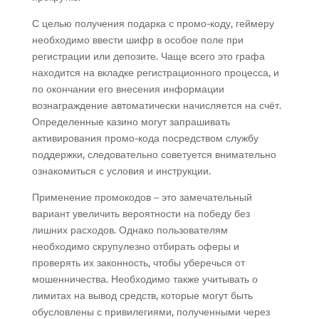
С целью получения подарка с промо-коду, геймеру
необходимо ввести шифр в особое поле при
регистрации или депозите. Чаще всего это графа
находится на вкладке регистрационного процесса, и
по окончании его внесения информации
вознаграждение автоматически начисляется на счёт.
Определенные казино могут запрашивать
активирования промо-кода посредством службу
поддержки, следовательно советуется внимательно
ознакомиться с условия и инструкции.
Применение промокодов – это замечательный
вариант увеличить вероятности на победу без
лишних расходов. Однако пользователям
необходимо скрупулезно отбирать оферы и
проверять их законность, чтобы уберечься от
мошенничества. Необходимо также учитывать о
лимитах на вывод средств, которые могут быть
обусловлены с привилегиями, полученными через