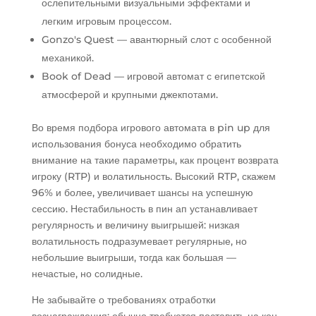
ослепительными визуальными эффектами и
легким игровым процессом.
Gonzo's Quest — авантюрный слот с особенной
механикой.
Book of Dead — игровой автомат с египетской
атмосферой и крупными джекпотами.
Во время подбора игрового автомата в pin up для
использования бонуса необходимо обратить
внимание на такие параметры, как процент возврата
игроку (RTP) и волатильность. Высокий RTP, скажем
96% и более, увеличивает шансы на успешную
сессию. Нестабильность в пин ап устанавливает
регулярность и величину выигрышей: низкая
волатильность подразумевает регулярные, но
небольшие выигрыши, тогда как большая —
нечастые, но солидные.
Не забывайте о требованиях отработки