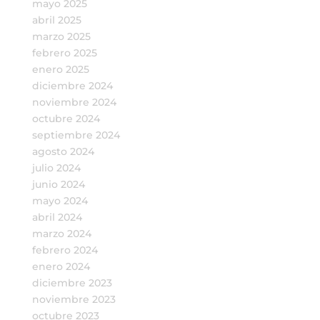
mayo 2025
abril 2025
marzo 2025
febrero 2025
enero 2025
diciembre 2024
noviembre 2024
octubre 2024
septiembre 2024
agosto 2024
julio 2024
junio 2024
mayo 2024
abril 2024
marzo 2024
febrero 2024
enero 2024
diciembre 2023
noviembre 2023
octubre 2023