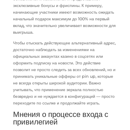
эксклюзивные бонусы и фриспины. К примеру,
начинающие участники имеют возможность ожидать
начальный подарок максимум до 100% на первый
вклад, что значительно увеличивает возможности для
выигрыша.
Чтобы отыскать действующее альтернативный адрес,
достаточно наблюдать за изменениями на
официальных аккаунтах казино в соцсетях или
оформить подписку на новости. Это действие
позволит не просто следить за всех обновлений, но и
принимать уникальные офферы от pin up, которые
не всегда открыты широкой аудитории. Важно
учитывать, что применение зеркала полностью
безвредно и не нуждается в конфигураций — просто
переходите по ссылке и продолжайте играть.
Мнения о процессе входа с
привилегией