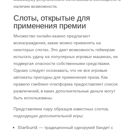
наличии возможности.
Слоты, открытые для
применения премии
Множество онлайн-казино предлагают
вознаграждения, какие можно применять на
некоторых слотах. Это дает возможность геймерам
испытать удачу на популярных игровых машинах, не
подвергая опасности собственными средствами.
Однако следует осознавать, что не все игровые
автоматы пригодны для применения приза. Как
правило гэмблинг-платформа предоставляет список
развлечений, в каких дополнительные деньги могут
быть использованы.
Представляем пару образцов известных слотов,
подходящих дополнительной игры:
Starburst — традиционный однорукий бандит с