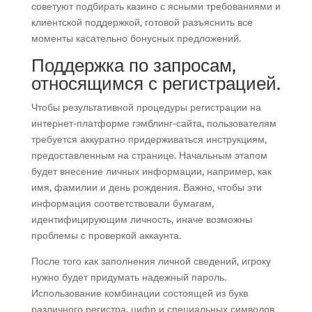
советуют подбирать казино с ясными требованиями и
клиентской поддержкой, готовой разъяснить все
моменты касательно бонусных предложений.
Поддержка по запросам,
относящимся с регистрацией.
Чтобы результативной процедуры регистрации на
интернет-платформе гэмблинг-сайта, пользователям
требуется аккуратно придерживаться инструкциям,
предоставленным на странице. Начальным этапом
будет внесение личных информации, например, как
имя, фамилии и день рождения. Важно, чтобы эти
информация соответствовали бумагам,
идентифицирующим личность, иначе возможны
проблемы с проверкой аккаунта.
После того как заполнения личной сведений, игроку
нужно будет придумать надежный пароль.
Использование комбинации состоящей из букв
различного регистра, цифр и специальных символов