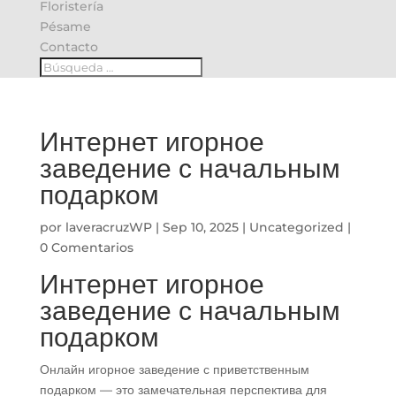
Floristería
Pésame
Contacto
Интернет игорное
заведение с начальным
подарком
por
laveracruzWP
|
Sep 10, 2025
|
Uncategorized
|
0 Comentarios
Интернет игорное
заведение с начальным
подарком
Онлайн игорное заведение с приветственным
подарком — это замечательная перспектива для