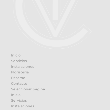
Inicio
Servicios
Instalaciones
Floristería
Pésame
Contacto
Seleccionar página
Inicio
Servicios
Instalaciones