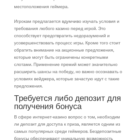
местоположения геймера.
Игрокам предлагается вдумчиво изучать условия и
требования любого казино перед игрой. Это
способствует предотвратить недоразумений и
усовершенствовать процесс игры. Кроме того стоит
обратить внимание на акционные предложения,
которые могут быть ограничены конкретными
слотами. Применение премий может значительно
расширить шансы на победу, но важно осознавать о
условиях вейджера, которые зачастую идут с такие
предложения.
Требуется либо депозит для
получения бонуса
В сфере интернет-казино вопрос о том, необходим
ли депозит для доступа к приза, является одним из
самых популярных среди геймеров. Бездепозитные
бонусы обеспечивают уникальную возможность