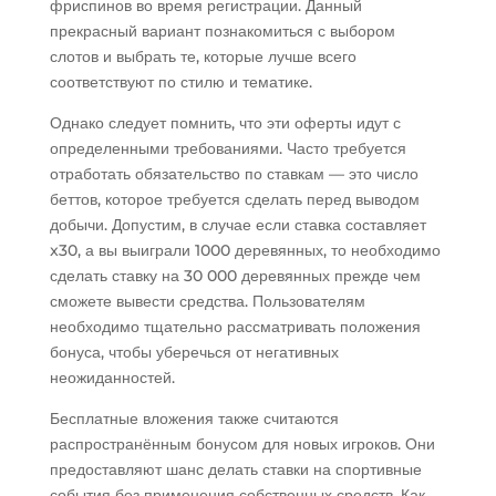
фриспинов во время регистрации. Данный
прекрасный вариант познакомиться с выбором
слотов и выбрать те, которые лучше всего
соответствуют по стилю и тематике.
Однако следует помнить, что эти оферты идут с
определенными требованиями. Часто требуется
отработать обязательство по ставкам — это число
беттов, которое требуется сделать перед выводом
добычи. Допустим, в случае если ставка составляет
x30, а вы выиграли 1000 деревянных, то необходимо
сделать ставку на 30 000 деревянных прежде чем
сможете вывести средства. Пользователям
необходимо тщательно рассматривать положения
бонуса, чтобы уберечься от негативных
неожиданностей.
Бесплатные вложения также считаются
распространённым бонусом для новых игроков. Они
предоставляют шанс делать ставки на спортивные
события без применения собственных средств. Как