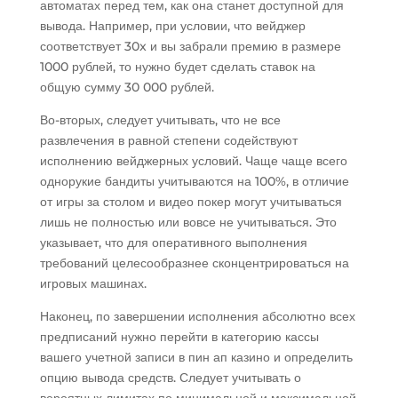
автоматах перед тем, как она станет доступной для
вывода. Например, при условии, что вейджер
соответствует 30x и вы забрали премию в размере
1000 рублей, то нужно будет сделать ставок на
общую сумму 30 000 рублей.
Во-вторых, следует учитывать, что не все
развлечения в равной степени содействуют
исполнению вейджерных условий. Чаще чаще всего
однорукие бандиты учитываются на 100%, в отличие
от игры за столом и видео покер могут учитываться
лишь не полностью или вовсе не учитываться. Это
указывает, что для оперативного выполнения
требований целесообразнее сконцентрироваться на
игровых машинах.
Наконец, по завершении исполнения абсолютно всех
предписаний нужно перейти в категорию кассы
вашего учетной записи в пин ап казино и определить
опцию вывода средств. Следует учитывать о