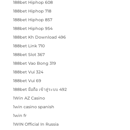
188bet Hiphop 608
188bet Hiphop 718
188bet Hiphop 857
188bet Hiphop 954
188bet Kh Download 496
188bet Link 710
188bet Slot 367
188bet Vao Bong 319
188bet Vui 324
188bet Vui 69
188bet มือถือ เข้าสู่ระบบ 492
1Win AZ Casino
1win casino spanish
1win fr
1WIN Official In Russia