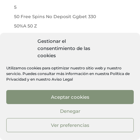
5
50 Free Spins No Deposit Ggbet 330
50%A 50 Z
516 – nine casino
Gestionar el
520
consentimiento de las
55 HappyHugo Casino – EMD N
cookies
5bet Casino
Utilizamos cookies para optimizar nuestro sitio web y nuestro
6
servicio. Puedes consultar más información en nuestra
Política de
Privacidad
y en nuestro
Aviso Legal
616 –0
629
Aceptar cookies
669 bruno casino
685
Denegar
7
Ver preferencias
707 gransino
725-alexander casino