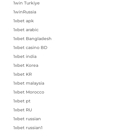
1win Turkiye
1winRussia
1xbet apk
1xbet arabic
1xbet Bangladesh
1xbet casino BD
1xbet india
1xbet Korea
1xbet KR
1xbet malaysia
1xbet Morocco
1xbet pt
1xbet RU
1xbet russian
1xbet russian1