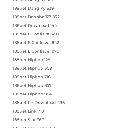
188bet Dang Ky 639
188bet Danhbai123 972
188bet Download 144
188bet E Confiavel 497
188bet E Confiavel 842
188bet E Confiavel 870
188bet Hiphop 129
188bet Hiphop 608
188bet Hiphop 718
188bet Hiphop 857
188bet Hiphop 954
188bet Kh Download 496
188bet Link 710
188bet Slot 367