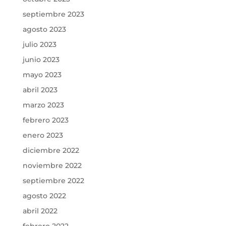
septiembre 2023
agosto 2023
julio 2023
junio 2023
mayo 2023
abril 2023
marzo 2023
febrero 2023
enero 2023
diciembre 2022
noviembre 2022
septiembre 2022
agosto 2022
abril 2022