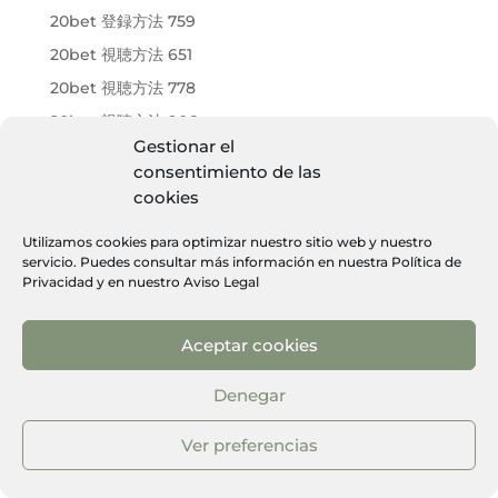
20bet 登録方法 759
20bet 視聴方法 651
20bet 視聴方法 778
20bet 視聴方法 906
Gestionar el
20bet 違法 60
consentimiento de las
20bet 違法 674
cookies
22 Hellspin E Wallet 179
Utilizamos cookies para optimizar nuestro sitio web y nuestro
22 Hellspin E Wallet 273
servicio. Puedes consultar más información en nuestra
Política de
Privacidad
y en nuestro
Aviso Legal
22 Hellspin E Wallet 346
22bet
Aceptar cookies
22Bet BD
22bet IT
Denegar
25
Ver preferencias
3
3) 1320 links English Mix (CA-1) DONE