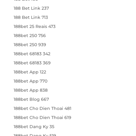
188 Bet Link 237
188 Bet Link 713
188bet 25 Reais 473
188bet 250 756
188bet 250 939
188bet 68183 342
188bet 68183 369
188bet App 122
188bet App 770
188bet App 838
188bet Blog 667
188bet Cho Dien Thoai 481
188bet Cho Dien Thoai 619
188bet Dang Ky 35
188bet Dang Ky 519