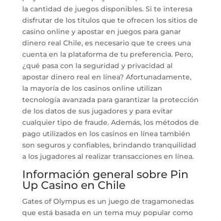
la cantidad de juegos disponibles. Si te interesa
disfrutar de los títulos que te ofrecen los sitios de
casino online y apostar en juegos para ganar
dinero real Chile, es necesario que te crees una
cuenta en la plataforma de tu preferencia. Pero,
¿qué pasa con la seguridad y privacidad al
apostar dinero real en línea? Afortunadamente,
la mayoría de los casinos online utilizan
tecnología avanzada para garantizar la protección
de los datos de sus jugadores y para evitar
cualquier tipo de fraude. Además, los métodos de
pago utilizados en los casinos en línea también
son seguros y confiables, brindando tranquilidad
a los jugadores al realizar transacciones en línea.
Información general sobre Pin
Up Casino en Chile
Gates of Olympus es un juego de tragamonedas
que está basada en un tema muy popular como