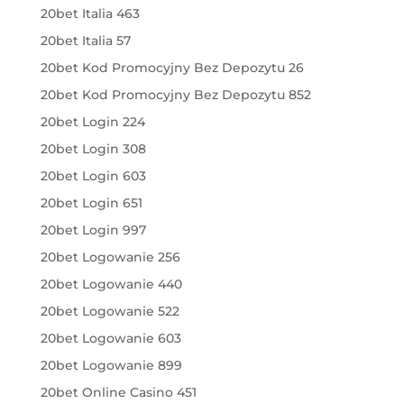
20bet Italia 463
20bet Italia 57
20bet Kod Promocyjny Bez Depozytu 26
20bet Kod Promocyjny Bez Depozytu 852
20bet Login 224
20bet Login 308
20bet Login 603
20bet Login 651
20bet Login 997
20bet Logowanie 256
20bet Logowanie 440
20bet Logowanie 522
20bet Logowanie 603
20bet Logowanie 899
20bet Online Casino 451