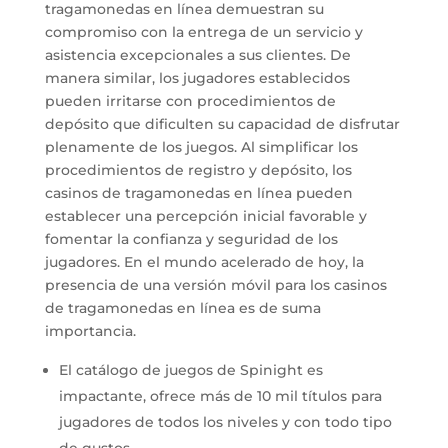
tragamonedas en línea demuestran su
compromiso con la entrega de un servicio y
asistencia excepcionales a sus clientes. De
manera similar, los jugadores establecidos
pueden irritarse con procedimientos de
depósito que dificulten su capacidad de disfrutar
plenamente de los juegos. Al simplificar los
procedimientos de registro y depósito, los
casinos de tragamonedas en línea pueden
establecer una percepción inicial favorable y
fomentar la confianza y seguridad de los
jugadores. En el mundo acelerado de hoy, la
presencia de una versión móvil para los casinos
de tragamonedas en línea es de suma
importancia.
El catálogo de juegos de Spinight es
impactante, ofrece más de 10 mil títulos para
jugadores de todos los niveles y con todo tipo