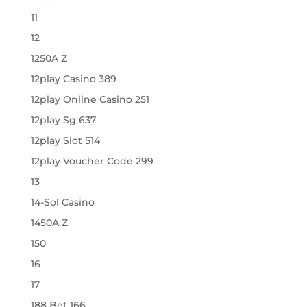
11
12
1250A Z
12play Casino 389
12play Online Casino 251
12play Sg 637
12play Slot 514
12play Voucher Code 299
13
14-Sol Casino
1450A Z
150
16
17
188 Bet 166