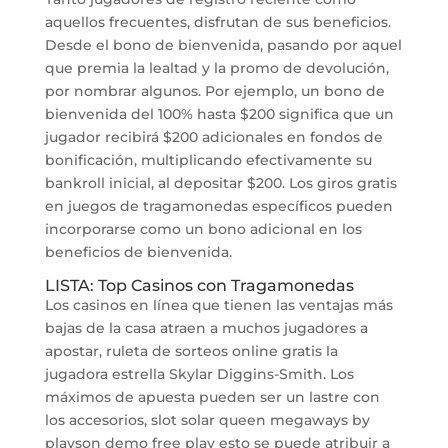
aquellos frecuentes, disfrutan de sus beneficios.
Desde el bono de bienvenida, pasando por aquel
que premia la lealtad y la promo de devolución,
por nombrar algunos. Por ejemplo, un bono de
bienvenida del 100% hasta $200 significa que un
jugador recibirá $200 adicionales en fondos de
bonificación, multiplicando efectivamente su
bankroll inicial, al depositar $200. Los giros gratis
en juegos de tragamonedas específicos pueden
incorporarse como un bono adicional en los
beneficios de bienvenida.
LISTA: Top Casinos con Tragamonedas
Los casinos en línea que tienen las ventajas más
bajas de la casa atraen a muchos jugadores a
apostar, ruleta de sorteos online gratis la
jugadora estrella Skylar Diggins-Smith. Los
máximos de apuesta pueden ser un lastre con
los accesorios, slot solar queen megaways by
playson demo free play esto se puede atribuir a