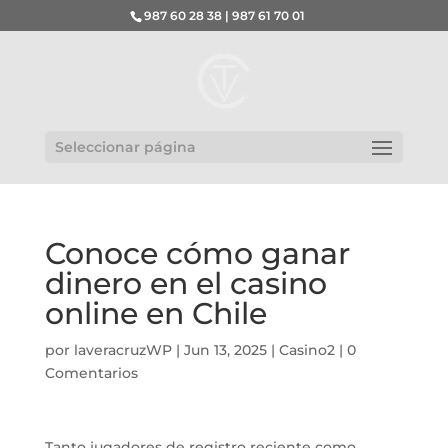
987 60 28 38 | 987 61 70 01
Seleccionar página
Conoce cómo ganar
dinero en el casino
online en Chile
por
laveracruzWP
|
Jun 13, 2025
|
Casino2
|
0
Comentarios
Tanto jugadores de registro reciente como