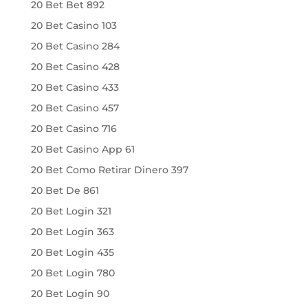
20 Bet Bet 892
20 Bet Casino 103
20 Bet Casino 284
20 Bet Casino 428
20 Bet Casino 433
20 Bet Casino 457
20 Bet Casino 716
20 Bet Casino App 61
20 Bet Como Retirar Dinero 397
20 Bet De 861
20 Bet Login 321
20 Bet Login 363
20 Bet Login 435
20 Bet Login 780
20 Bet Login 90