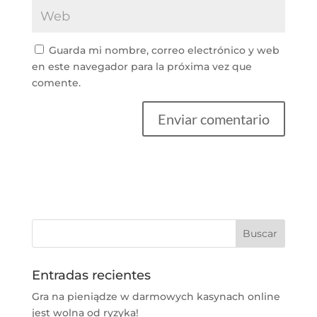
Guarda mi nombre, correo electrónico y web
en este navegador para la próxima vez que
comente.
Entradas recientes
Gra na pieniądze w darmowych kasynach online
jest wolna od ryzyka!