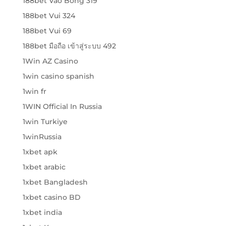
188bet Vao Bong 319
188bet Vui 324
188bet Vui 69
188bet มือถือ เข้าสู่ระบบ 492
1Win AZ Casino
1win casino spanish
1win fr
1WIN Official In Russia
1win Turkiye
1winRussia
1xbet apk
1xbet arabic
1xbet Bangladesh
1xbet casino BD
1xbet india