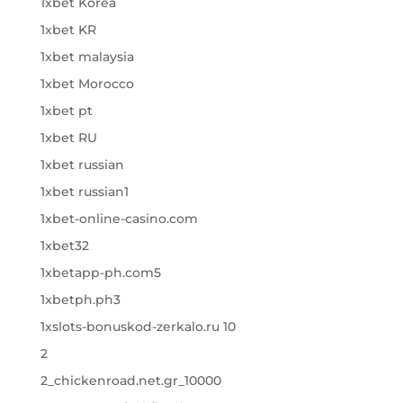
1xbet Korea
1xbet KR
1xbet malaysia
1xbet Morocco
1xbet pt
1xbet RU
1xbet russian
1xbet russian1
1xbet-online-casino.com
1xbet32
1xbetapp-ph.com5
1xbetph.ph3
1xslots-bonuskod-zerkalo.ru 10
2
2_chickenroad.net.gr_10000