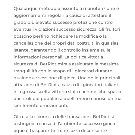
Qualunque metodo è assunto a manutenzione e
aggiornamenti regolari a causa di attestare il
grado più elevato successo protezione contro
eventuali violazioni successo sicurezza. Gli fruitori
possono perfino richiedere la modifica o la
cancellazione dei propri dati costruiti in qualsiasi
istante, garantendo il controllo insieme sulle
informazioni personali. La politica vittoria
sicurezza di BetRiot mira a assicurare la massima
tranquillità con lo scopo di i giocatori durante
qualunque sessione di gioco. Una delle principali
attrazioni di BetRiot a causa di i giocatori italiani
è la grossa scelta vittoria slot machine, che spazia
dai titoli più popolari a quelli meno conosciuti ma
similmente emozionanti.
Oltre alla sicurezza delle transazioni, BetRiot si
distingue a causa di l’ambiente successo gioco
equo e trasparente il che razza di consente