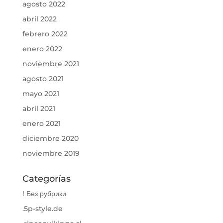
agosto 2022
abril 2022
febrero 2022
enero 2022
noviembre 2021
agosto 2021
mayo 2021
abril 2021
enero 2021
diciembre 2020
noviembre 2019
Categorías
! Без рубрики
.5p-style.de