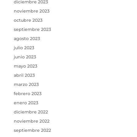
diciembre 2023
noviembre 2023
octubre 2023
septiembre 2023
agosto 2023
julio 2023
junio 2023
mayo 2023
abril 2023
marzo 2023
febrero 2023
enero 2023
diciembre 2022
noviembre 2022
septiembre 2022