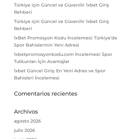
Türkiye için Güncel ve Güvenilir 1xbet Giriş
Rehberi
Türkiye için Güncel ve Güvenilir 1xbet Giriş
Rehberi
1xBet Promosyon Kodu İncelemesi: Türkiye’de
Spor Bahislerinin Yeni Adresi
1xbetpromosyonkodu.com İncelemesi: Spor
Tutkunları İçin Avantajlar
1xbet Güncel Giriş: En Yeni Adres ve Spor
Bahisleri İncelemesi
Comentarios recientes
Archivos
agosto 2026
julio 2026