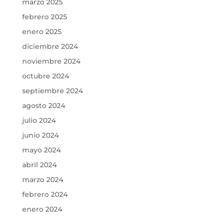
marzo 2025
febrero 2025
enero 2025
diciembre 2024
noviembre 2024
octubre 2024
septiembre 2024
agosto 2024
julio 2024
junio 2024
mayo 2024
abril 2024
marzo 2024
febrero 2024
enero 2024