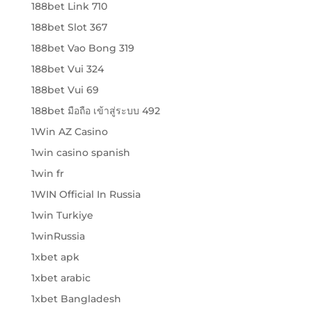
188bet Link 710
188bet Slot 367
188bet Vao Bong 319
188bet Vui 324
188bet Vui 69
188bet มือถือ เข้าสู่ระบบ 492
1Win AZ Casino
1win casino spanish
1win fr
1WIN Official In Russia
1win Turkiye
1winRussia
1xbet apk
1xbet arabic
1xbet Bangladesh