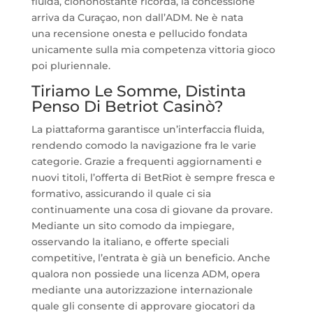
fluida, ciononostante ricorda, la concessione
arriva da Curaçao, non dall’ADM. Ne è nata
una recensione onesta e pellucido fondata
unicamente sulla mia competenza vittoria gioco
poi pluriennale.
Tiriamo Le Somme, Distinta
Penso Di Betriot Casinò?
La piattaforma garantisce un’interfaccia fluida,
rendendo comodo la navigazione fra le varie
categorie. Grazie a frequenti aggiornamenti e
nuovi titoli, l’offerta di BetRiot è sempre fresca e
formativo, assicurando il quale ci sia
continuamente una cosa di giovane da provare.
Mediante un sito comodo da impiegare,
osservando la italiano, e offerte speciali
competitive, l’entrata è già un beneficio. Anche
qualora non possiede una licenza ADM, opera
mediante una autorizzazione internazionale
quale gli consente di approvare giocatori da