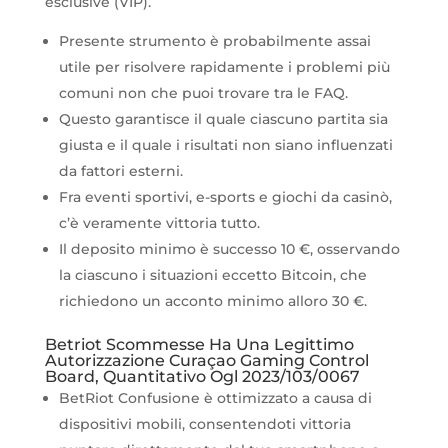
esclusive (VIP).
Presente strumento è probabilmente assai
utile per risolvere rapidamente i problemi più
comuni non che puoi trovare tra le FAQ.
Questo garantisce il quale ciascuno partita sia
giusta e il quale i risultati non siano influenzati
da fattori esterni.
Fra eventi sportivi, e-sports e giochi da casinò,
c’è veramente vittoria tutto.
Il deposito minimo è successo 10 €, osservando
la ciascuno i situazioni eccetto Bitcoin, che
richiedono un acconto minimo alloro 30 €.
Betriot Scommesse Ha Una Legittimo
Autorizzazione Curaçao Gaming Control
Board, Quantitativo Ogl 2023/103/0067
BetRiot Confusione è ottimizzato a causa di
dispositivi mobili, consentendoti vittoria