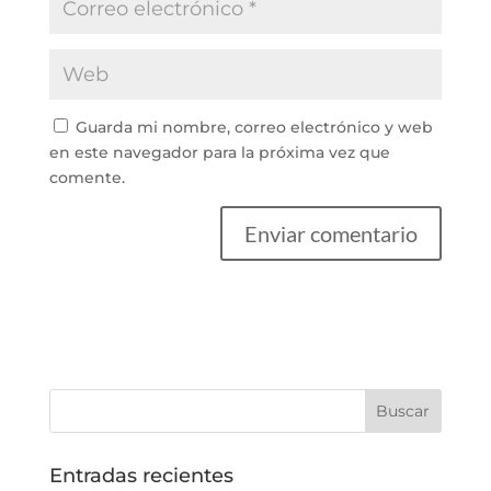
Guarda mi nombre, correo electrónico y web
en este navegador para la próxima vez que
comente.
Entradas recientes