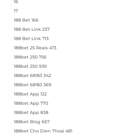
16
17
188 Bet 166
188 Bet Link 237
188 Bet Link 713
188bet 25 Reais 473
188bet 250 756
188bet 250 939
188bet 68183 342
188bet 68183 369
188bet App 122
188bet App 770
188bet App 838
188bet Blog 667
188bet Cho Dien Thoai 481