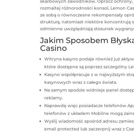
skarbowych zawodników. Oprócz ochrony,
rozmaitej różnorodności konsol, Lemon Casi
ze sobą o równoczesne rekompensaty opróc
strukturą, natomiast niektóre koncentrują s
odmienne uwzględniają stosunek wygrany
Jakim Sposobem Błysk
Casino
Witryna kasyno podaje również już akt
które dostępne są poprzez szczególny L
Kasyno współpracuje z w najwyższym st
kasynowych wraz z całego świata.
Na samym spodzie widnieje panel dostę
reklamy.
Naprawdę więc posiadacze telefonów App
telefonów z układem Mobilne mogą zains
Wyślij wiadomość spośród adresu zamieszk
email protected lub zaczerpnij wraz z Cza