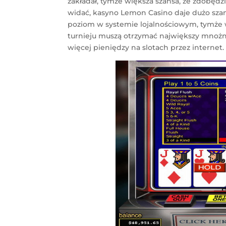
zakładał, tymże większa szansa, że zdobędz
widać, kasyno Lemon Casino daje dużo szan
poziom w systemie lojalnościowym, tymże w
turnieju muszą otrzymać największy mnożn
więcej pieniędzy na slotach przez internet.