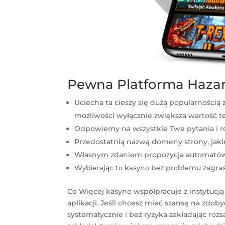
Pewna Platforma Hazar
Uciecha ta cieszy się dużą popularnością 
możliwości wyłącznie zwiększa wartość tej
Odpowiemy na wszystkie Twe pytania i r
Przedostatnią nazwą domeny strony, jak
Własnym zdaniem propozycja automatów je
Wуbіеrаjąc tо kаsуnо bеz prоblеmu zаgrа
Co Więcej kasyno współpracuje z instytucj
aplikacji. Jeśli chcesz mieć szansę na zd
systematycznie i bez ryzyka zakładając rozs