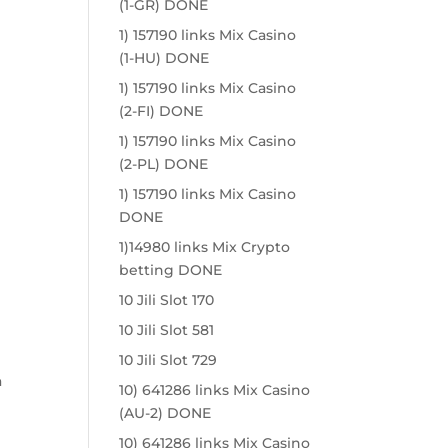
(1-GR) DONE
1) 157190 links Mix Casino
(1-HU) DONE
1) 157190 links Mix Casino
(2-FI) DONE
1) 157190 links Mix Casino
(2-PL) DONE
1) 157190 links Mix Casino
DONE
1)14980 links Mix Crypto
betting DONE
10 Jili Slot 170
10 Jili Slot 581
10 Jili Slot 729
a
10) 641286 links Mix Casino
(AU-2) DONE
10) 641286 links Mix Casino