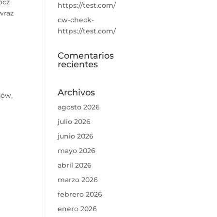
ócz
https://test.com/
wraz
cw-check-
https://test.com/
Comentarios
n
recientes
Archivos
sów,
agosto 2026
julio 2026
junio 2026
mayo 2026
abril 2026
marzo 2026
febrero 2026
enero 2026