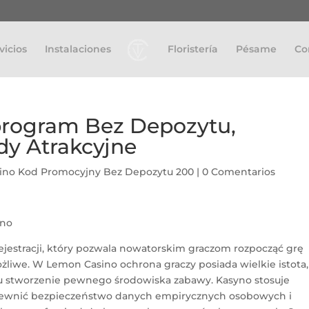
vicios
Instalaciones
Floristería
Pésame
Co
rogram Bez Depozytu,
dy Atrakcyjne
ino Kod Promocyjny Bez Depozytu 200
|
0 Comentarios
rejestracji, który pozwala nowatorskim graczom rozpocząć grę
iwe. W Lemon Casino ochrona graczy posiada wielkie istota,
lu stworzenie pewnego środowiska zabawy. Kasyno stosuje
apewnić bezpieczeństwo danych empirycznych osobowych i