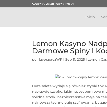
987 60 28 38 | 987 61 70 01
Inicio
Ser
Lemon Kasyno Nadp
Darmowe Spiny I Ko
por
laveracruzWP
|
Sep 11, 2025
|
Lemon Cas
Dużą zaletą wydaje się również szybki tok 
naprawdę szybko, jakim sposobem owo możl
solidne środki bezpieczeństwa mają na ce
najnowszą technologię szyfrowania, by z