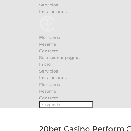
Servicios
Instalaciones
Floristería
Pésame
Contacto
Seleccionar página
Inicio
Servicios
Instalaciones
Floristería
Pésame
Contacto
20bet Casino Perform 