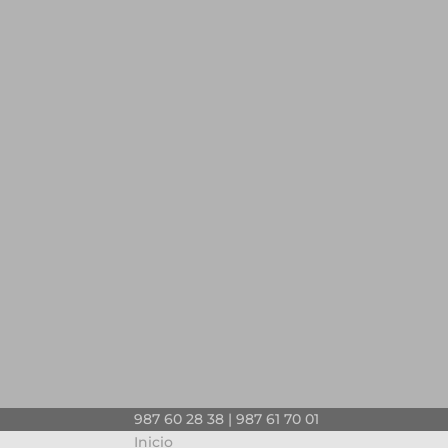
987 60 28 38 | 987 61 70 01
Inicio