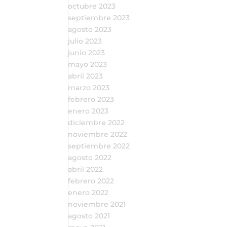
octubre 2023
septiembre 2023
agosto 2023
julio 2023
junio 2023
mayo 2023
abril 2023
marzo 2023
febrero 2023
enero 2023
diciembre 2022
noviembre 2022
septiembre 2022
agosto 2022
abril 2022
febrero 2022
enero 2022
noviembre 2021
agosto 2021