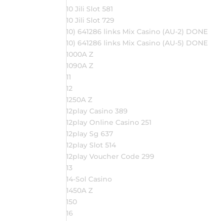
10 Jili Slot 581
10 Jili Slot 729
10) 641286 links Mix Casino (AU-2) DONE
10) 641286 links Mix Casino (AU-5) DONE
1000A Z
1090A Z
11
12
1250A Z
12play Casino 389
12play Online Casino 251
12play Sg 637
12play Slot 514
12play Voucher Code 299
13
14-Sol Casino
1450A Z
150
16