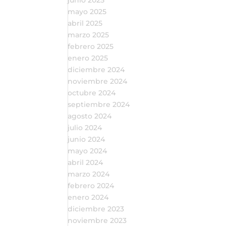
mayo 2025
abril 2025
marzo 2025
febrero 2025
enero 2025
diciembre 2024
noviembre 2024
octubre 2024
septiembre 2024
agosto 2024
julio 2024
junio 2024
mayo 2024
abril 2024
marzo 2024
febrero 2024
enero 2024
diciembre 2023
noviembre 2023