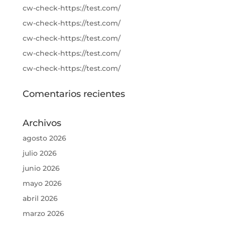
cw-check-https://test.com/
cw-check-https://test.com/
cw-check-https://test.com/
cw-check-https://test.com/
cw-check-https://test.com/
Comentarios recientes
Archivos
agosto 2026
julio 2026
junio 2026
mayo 2026
abril 2026
marzo 2026