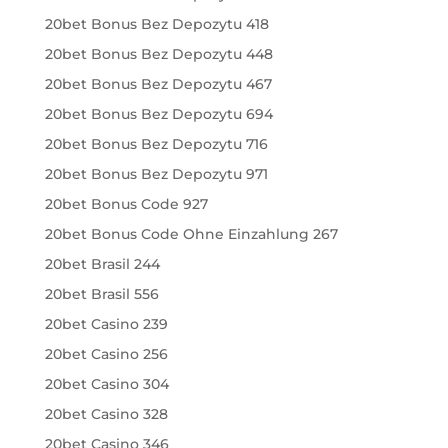
20bet Bonus Bez Depozytu 418
20bet Bonus Bez Depozytu 448
20bet Bonus Bez Depozytu 467
20bet Bonus Bez Depozytu 694
20bet Bonus Bez Depozytu 716
20bet Bonus Bez Depozytu 971
20bet Bonus Code 927
20bet Bonus Code Ohne Einzahlung 267
20bet Brasil 244
20bet Brasil 556
20bet Casino 239
20bet Casino 256
20bet Casino 304
20bet Casino 328
20bet Casino 346