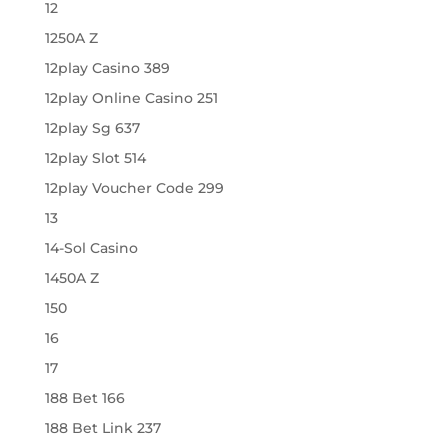
12
1250A Z
12play Casino 389
12play Online Casino 251
12play Sg 637
12play Slot 514
12play Voucher Code 299
13
14-Sol Casino
1450A Z
150
16
17
188 Bet 166
188 Bet Link 237