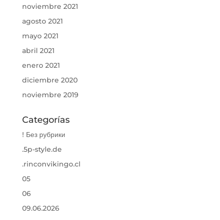
noviembre 2021
agosto 2021
mayo 2021
abril 2021
enero 2021
diciembre 2020
noviembre 2019
Categorías
! Без рубрики
.5p-style.de
.rinconvikingo.cl
05
06
09.06.2026