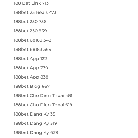
188 Bet Link 713
188bet 25 Reais 473
188bet 250 756
188bet 250 939
188bet 68183 342
188bet 68183 369
188bet App 122
188bet App 770
188bet App 838
188bet Blog 667
188bet Cho Dien Thoai 481
188bet Cho Dien Thoai 619
188bet Dang Ky 35
188bet Dang Ky 519
188bet Dang Ky 639