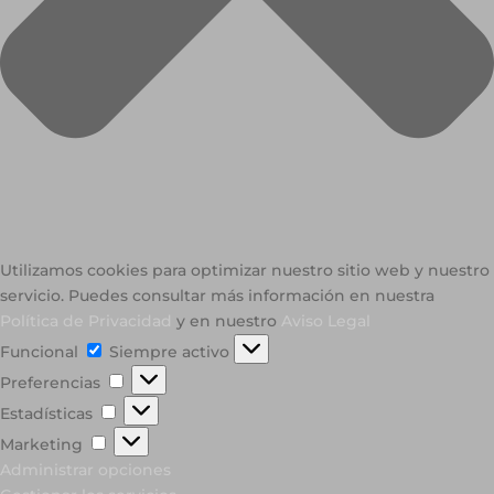
Utilizamos cookies para optimizar nuestro sitio web y nuestro
servicio. Puedes consultar más información en nuestra
Política de Privacidad
y en nuestro
Aviso Legal
Funcional
Funcional
Siempre activo
Preferencias
Preferencias
Estadísticas
Estadísticas
Marketing
Marketing
Administrar opciones