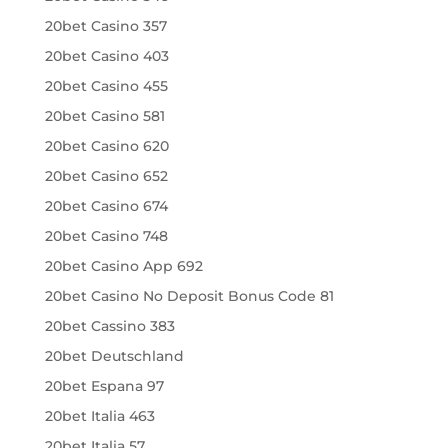
20bet Casino 357
20bet Casino 403
20bet Casino 455
20bet Casino 581
20bet Casino 620
20bet Casino 652
20bet Casino 674
20bet Casino 748
20bet Casino App 692
20bet Casino No Deposit Bonus Code 81
20bet Cassino 383
20bet Deutschland
20bet Espana 97
20bet Italia 463
20bet Italia 57