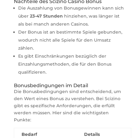
Nachteile des Scizino Casino Bonus
Die Auszahlung von Bonusgewinnen kann sich
über
23-47 Stunden
hinziehen, was länger ist
als bei manch anderen Casinos.
Der Bonus ist an bestimmte Spiele gebunden,
wodurch nicht alle Spiele für den Umsatz
zählen.
Es gibt Einschränkungen bezüglich der
Einzahlungsmethoden, die für den Bonus
qualifizieren.
Bonusbedingungen im Detail
Die Bonusbedingungen sind entscheidend, um
den Wert eines Bonus zu verstehen. Bei Scizino
gibt es spezifische Anforderungen, die erfüllt
werden müssen. Hier sind die wichtigsten
Punkte:
Bedarf
Details