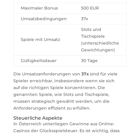
Maximaler Bonus
500 EUR
Umsatzbedingungen
37x
Slots und
Tischspiele
Spiele mit Umsatz
(unterschiedliche
Gewichtungen)
Gültigkeitsdauer
30 Tage
Die Umsatzanforderungen von
37x
sind für viele
Spieler erreichbar, insbesondere wenn sie sich
auf die richtigen Spiele konzentrieren. Die
genannten Spiele, wie Slots und Tischspiele,
müssen strategisch gewählt werden, um die
Anforderungen effizient zu erfüllen.
Steuerliche Aspekte
In Österreich unterliegen Gewinne aus Online-
Casinos der Glücksspielsteuer. Es ist wichtig, dass