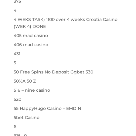
375
4
4 WEKS TASK) 1100 over 4 weeks Croatia Casino
(WEK 4) DONE
405 mad casino
406 mad casino
431
5
50 Free Spins No Deposit Ggbet 330
50%A 50 Z
516 – nine casino
520
55 HappyHugo Casino – EMD N
5bet Casino
6
616 –0