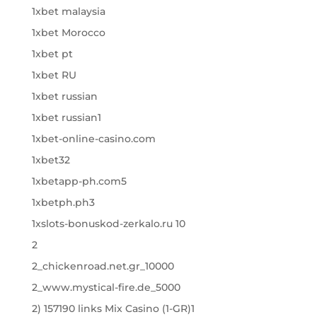
1xbet malaysia
1xbet Morocco
1xbet pt
1xbet RU
1xbet russian
1xbet russian1
1xbet-online-casino.com
1xbet32
1xbetapp-ph.com5
1xbetph.ph3
1xslots-bonuskod-zerkalo.ru 10
2
2_chickenroad.net.gr_10000
2_www.mystical-fire.de_5000
2) 157190 links Mix Casino (1-GR)1