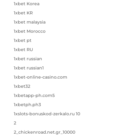
1xbet Korea
1xbet KR
1xbet malaysia
1xbet Morocco
1xbet pt
1xbet RU
1xbet russian
1xbet russian1
1xbet-online-casino.com
1xbet32
1xbetapp-ph.com5
1xbetph.ph3
1xslots-bonuskod-zerkalo.ru 10
2
2_chickenroad.net.gr_10000