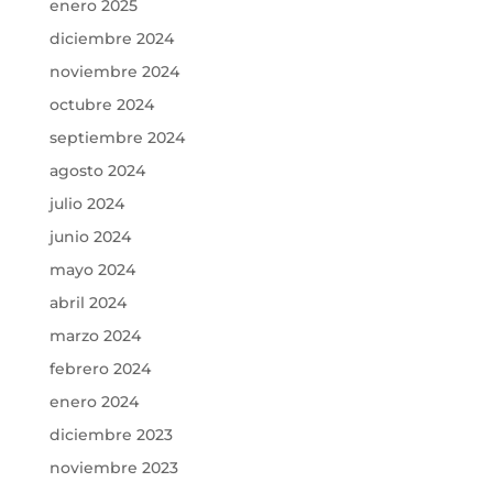
enero 2025
diciembre 2024
noviembre 2024
octubre 2024
septiembre 2024
agosto 2024
julio 2024
junio 2024
mayo 2024
abril 2024
marzo 2024
febrero 2024
enero 2024
diciembre 2023
noviembre 2023