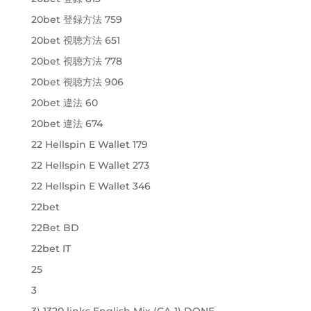
20bet 登録方法 759
20bet 視聴方法 651
20bet 視聴方法 778
20bet 視聴方法 906
20bet 違法 60
20bet 違法 674
22 Hellspin E Wallet 179
22 Hellspin E Wallet 273
22 Hellspin E Wallet 346
22bet
22Bet BD
22bet IT
25
3
3) 1320 links English Mix (CA-1) DONE