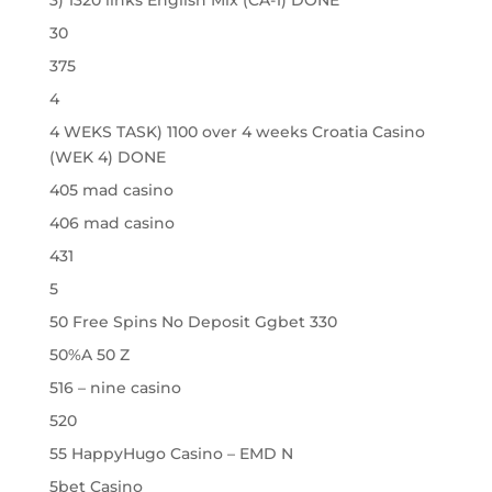
30
375
4
4 WEKS TASK) 1100 over 4 weeks Croatia Casino
(WEK 4) DONE
405 mad casino
406 mad casino
431
5
50 Free Spins No Deposit Ggbet 330
50%A 50 Z
516 – nine casino
520
55 HappyHugo Casino – EMD N
5bet Casino