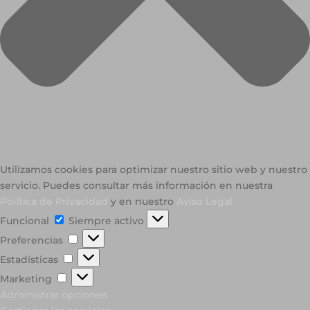
Utilizamos cookies para optimizar nuestro sitio web y nuestro
servicio. Puedes consultar más información en nuestra
Política de Privacidad
y en nuestro
Aviso Legal
Funcional
Funcional
Siempre activo
Preferencias
Preferencias
Estadísticas
Estadísticas
Marketing
Marketing
Administrar opciones