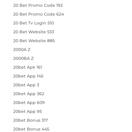
20 Bet Promo Code 192
20 Bet Promo Code 624
20 Bet Tv Login 510
20 Bet Website 533
20 Bet Website 885
2000A Z
2000BA Z
20bet Apk 161
20bet App 145
20bet App 3
20bet App 362
20bet App 609
20bet App 95
20bet Bonus 317
20bet Bonus 445