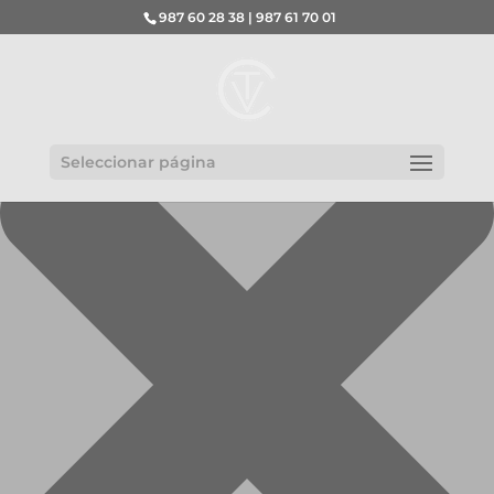
Gestionar el consentimiento de las cookies
987 60 28 38 | 987 61 70 01
Seleccionar página