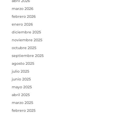
abril 2026
marzo 2026
febrero 2026
enero 2026
diciembre 2025
noviembre 2025
octubre 2025
septiembre 2025
agosto 2025
julio 2025
junio 2025
mayo 2025
abril 2025
marzo 2025
febrero 2025