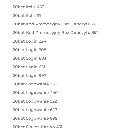
20bet Italia 463
20bet Italia 57
20bet Kod Promocyjny Bez Depozytu 26
20bet Kod Promocyjny Bez Depozytu 852
20bet Login 224
20bet Login 308
20bet Login 603
20bet Login 651
20bet Login 997
20bet Logowanie 256
20bet Logowanie 440
20bet Logowanie 522
20bet Logowanie 603
20bet Logowanie 899
20bet Online Casino 451