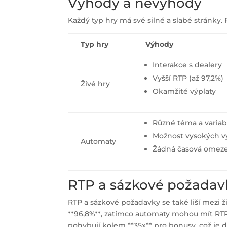
Výhody a nevýhody
Každý typ hry má své silné a slabé stránky. 
Typ hry
Výhody
Interakce s dealery
Vyšší RTP (až 97,2%)
Živé hry
Okamžité výplaty
Různé téma a variabi
Možnost vysokých v
Automaty
Žádná časová omez
RTP a sázkové požadav
RTP a sázkové požadavky se také liší mezi 
**96,8%**, zatímco automaty mohou mít RTP
pohybují kolem **35x** pro bonusy, což je d