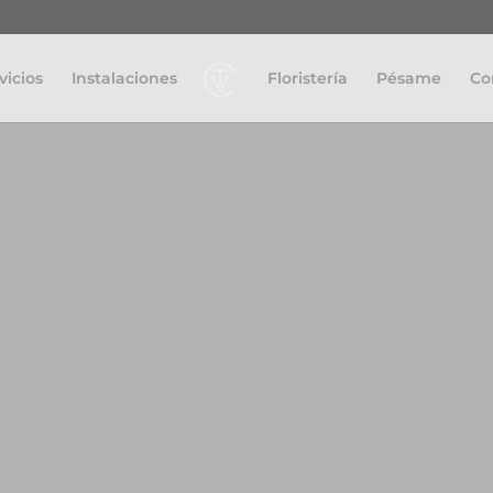
vicios
Instalaciones
Floristería
Pésame
Co