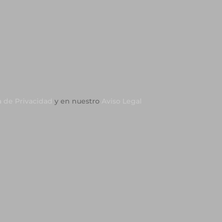
a de Privacidad
y en nuestro
Aviso Legal