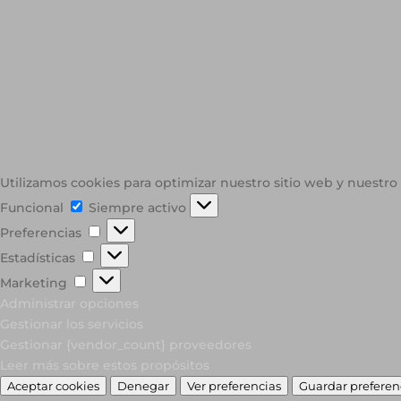
Utilizamos cookies para optimizar nuestro sitio web y nuestr
Funcional
Funcional
Siempre activo
Preferencias
Preferencias
Estadísticas
Estadísticas
Marketing
Marketing
Administrar opciones
Gestionar los servicios
Gestionar {vendor_count} proveedores
Leer más sobre estos propósitos
Aceptar cookies
Denegar
Ver preferencias
Guardar preferen