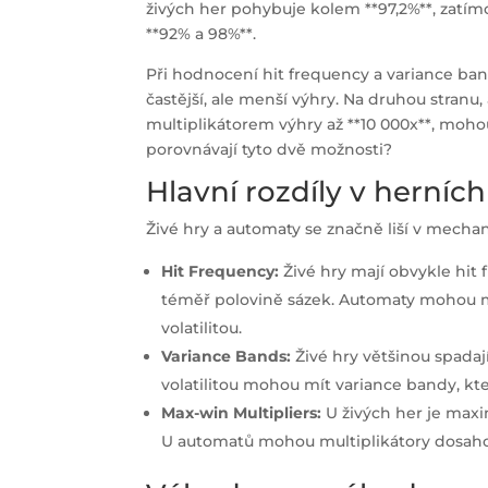
živých her pohybuje kolem **97,2%**, zatím
**92% a 98%**.
Při hodnocení hit frequency a variance band
častější, ale menší výhry. Na druhou stranu
multiplikátorem výhry až **10 000x**, mohou
porovnávají tyto dvě možnosti?
Hlavní rozdíly v herní
Živé hry a automaty se značně liší v mechan
Hit Frequency:
Živé hry mají obvykle hit 
téměř polovině sázek. Automaty mohou mí
volatilitou.
Variance Bands:
Živé hry většinou spadají
volatilitou mohou mít variance bandy, kt
Max-win Multipliers:
U živých her je maxim
U automatů mohou multiplikátory dosahov