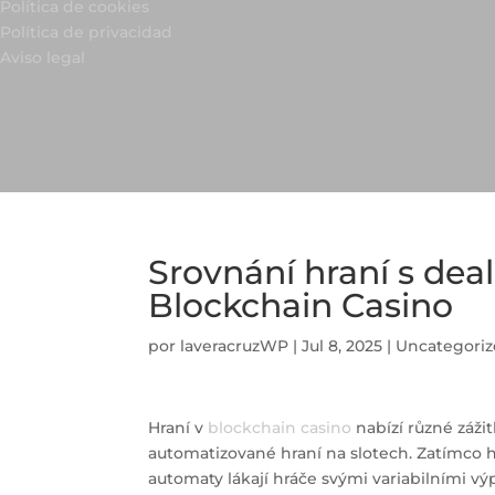
Política de cookies
Política de privacidad
Aviso legal
Srovnání hraní s dea
Blockchain Casino
por
laveracruzWP
|
Jul 8, 2025
|
Uncategori
Hraní v
blockchain casino
nabízí různé záži
automatizované hraní na slotech. Zatímco h
automaty lákají hráče svými variabilními vý