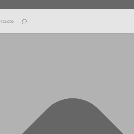
ntacto