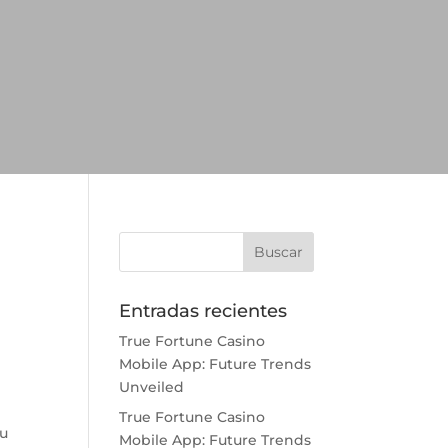
Entradas recientes
True Fortune Casino
Mobile App: Future Trends
Unveiled
True Fortune Casino
 u
Mobile App: Future Trends