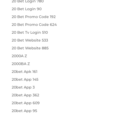
20 Bet Login 780
20 Bet Login 90
20 Bet Promo Code 192
20 Bet Promo Code 624
20 Bet Tv Login 510
20 Bet Website 533
20 Bet Website 885
2000A Z
2000BA Z
20bet Apk 161
20bet App 145
20bet App 3
20bet App 362
20bet App 609
20bet App 95