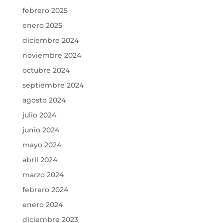
febrero 2025
enero 2025
diciembre 2024
noviembre 2024
octubre 2024
septiembre 2024
agosto 2024
julio 2024
junio 2024
mayo 2024
abril 2024
marzo 2024
febrero 2024
enero 2024
diciembre 2023