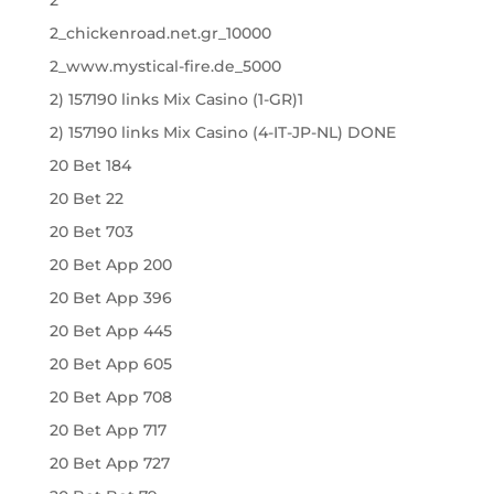
2_chickenroad.net.gr_10000
2_www.mystical-fire.de_5000
2) 157190 links Mix Casino (1-GR)1
2) 157190 links Mix Casino (4-IT-JP-NL) DONE
20 Bet 184
20 Bet 22
20 Bet 703
20 Bet App 200
20 Bet App 396
20 Bet App 445
20 Bet App 605
20 Bet App 708
20 Bet App 717
20 Bet App 727