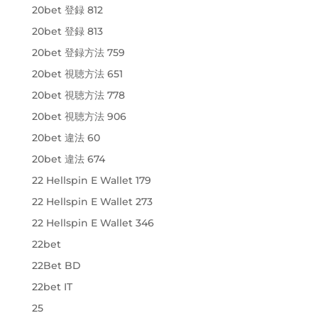
20bet 登録 812
20bet 登録 813
20bet 登録方法 759
20bet 視聴方法 651
20bet 視聴方法 778
20bet 視聴方法 906
20bet 違法 60
20bet 違法 674
22 Hellspin E Wallet 179
22 Hellspin E Wallet 273
22 Hellspin E Wallet 346
22bet
22Bet BD
22bet IT
25