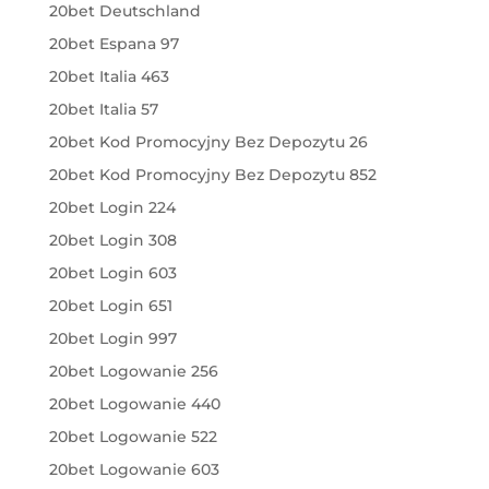
20bet Deutschland
20bet Espana 97
20bet Italia 463
20bet Italia 57
20bet Kod Promocyjny Bez Depozytu 26
20bet Kod Promocyjny Bez Depozytu 852
20bet Login 224
20bet Login 308
20bet Login 603
20bet Login 651
20bet Login 997
20bet Logowanie 256
20bet Logowanie 440
20bet Logowanie 522
20bet Logowanie 603