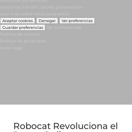
Gestionar los servicios
Gestionar {vendor_count} proveedores
Leer más sobre estos propósitos
Aceptar cookies
Denegar
Ver preferencias
Ver preferencias
Guardar preferencias
Política de cookies
Política de privacidad
Aviso legal
Robocat Revoluciona el