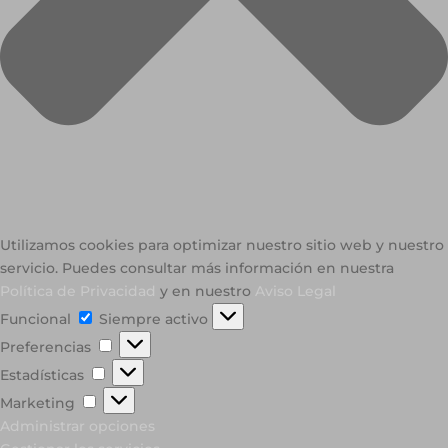
Utilizamos cookies para optimizar nuestro sitio web y nuestro
servicio. Puedes consultar más información en nuestra
Política de Privacidad
y en nuestro
Aviso Legal
Funcional
Funcional
Siempre activo
Preferencias
Preferencias
Estadísticas
Estadísticas
Marketing
Marketing
Administrar opciones