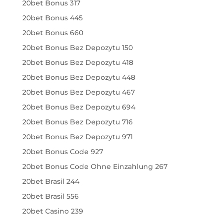
20bet Bonus 317
20bet Bonus 445
20bet Bonus 660
20bet Bonus Bez Depozytu 150
20bet Bonus Bez Depozytu 418
20bet Bonus Bez Depozytu 448
20bet Bonus Bez Depozytu 467
20bet Bonus Bez Depozytu 694
20bet Bonus Bez Depozytu 716
20bet Bonus Bez Depozytu 971
20bet Bonus Code 927
20bet Bonus Code Ohne Einzahlung 267
20bet Brasil 244
20bet Brasil 556
20bet Casino 239