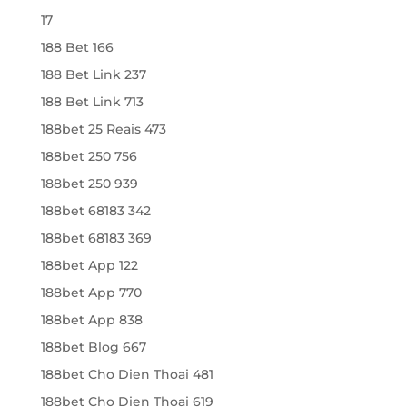
17
188 Bet 166
188 Bet Link 237
188 Bet Link 713
188bet 25 Reais 473
188bet 250 756
188bet 250 939
188bet 68183 342
188bet 68183 369
188bet App 122
188bet App 770
188bet App 838
188bet Blog 667
188bet Cho Dien Thoai 481
188bet Cho Dien Thoai 619