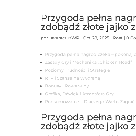
Przygoda pełna nagr
zdobądź złote jajko 
por
laveracruzWP
|
Oct 28, 2025
|
Post
|
0 C
Przygoda pełna nagród czeka – pokonaj ch
Zasady Gry i Mechanika „Chicken Road”
Poziomy Trudności i Strategie
RTP i Szanse na Wygraną
Bonusy i Power-upy
Grafika, Dźwięk i Atmosfera Gry
Podsumowanie – Dlaczego Warto Zagrać
Przygoda pełna nagr
zdobądź złote jajko 