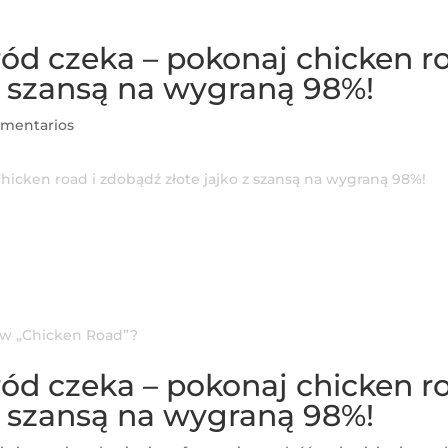
ód czeka – pokonaj chicken ro
z szansą na wygraną 98%!
omentarios
icken road i zdobądź złote jajko z szansą na wygraną 98%!
 w „Chicken Road”?
ód czeka – pokonaj chicken ro
z szansą na wygraną 98%!