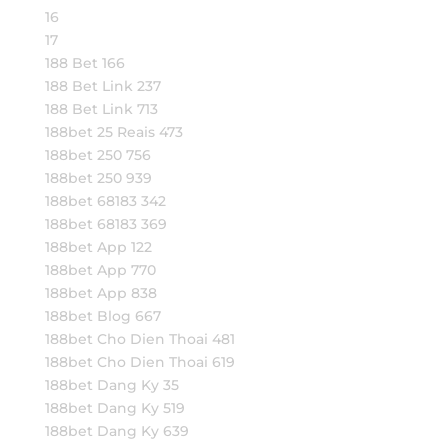
16
17
188 Bet 166
188 Bet Link 237
188 Bet Link 713
188bet 25 Reais 473
188bet 250 756
188bet 250 939
188bet 68183 342
188bet 68183 369
188bet App 122
188bet App 770
188bet App 838
188bet Blog 667
188bet Cho Dien Thoai 481
188bet Cho Dien Thoai 619
188bet Dang Ky 35
188bet Dang Ky 519
188bet Dang Ky 639