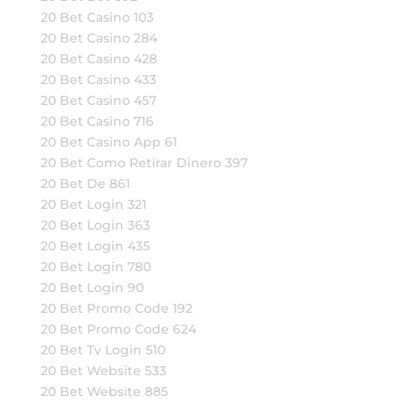
20 Bet Casino 103
20 Bet Casino 284
20 Bet Casino 428
20 Bet Casino 433
20 Bet Casino 457
20 Bet Casino 716
20 Bet Casino App 61
20 Bet Como Retirar Dinero 397
20 Bet De 861
20 Bet Login 321
20 Bet Login 363
20 Bet Login 435
20 Bet Login 780
20 Bet Login 90
20 Bet Promo Code 192
20 Bet Promo Code 624
20 Bet Tv Login 510
20 Bet Website 533
20 Bet Website 885