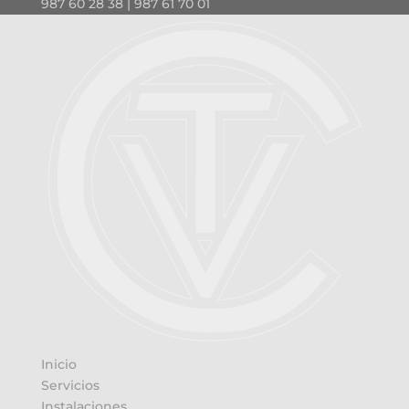
987 60 28 38 | 987 61 70 01
Inicio
Servicios
Instalaciones