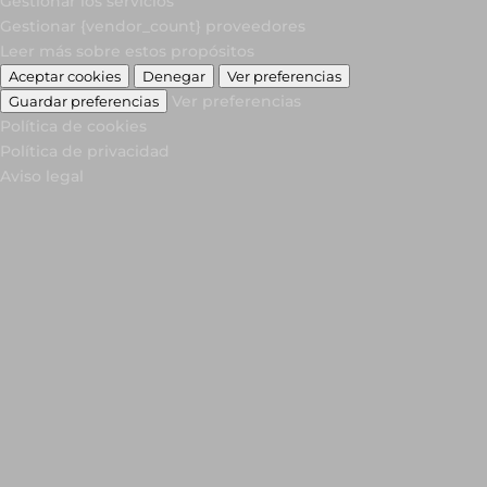
Gestionar los servicios
Gestionar {vendor_count} proveedores
Leer más sobre estos propósitos
Aceptar cookies
Denegar
Ver preferencias
Ver preferencias
Guardar preferencias
Política de cookies
Política de privacidad
Aviso legal