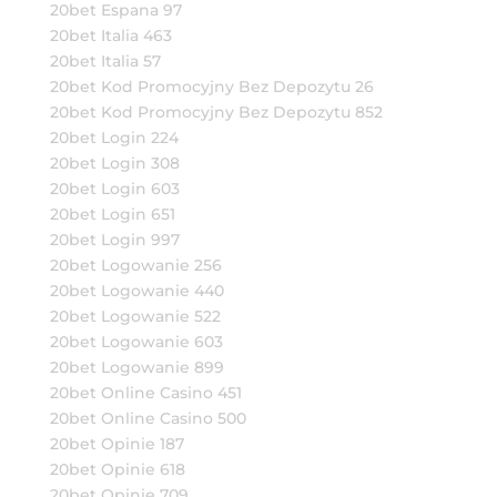
20bet Espana 97
20bet Italia 463
20bet Italia 57
20bet Kod Promocyjny Bez Depozytu 26
20bet Kod Promocyjny Bez Depozytu 852
20bet Login 224
20bet Login 308
20bet Login 603
20bet Login 651
20bet Login 997
20bet Logowanie 256
20bet Logowanie 440
20bet Logowanie 522
20bet Logowanie 603
20bet Logowanie 899
20bet Online Casino 451
20bet Online Casino 500
20bet Opinie 187
20bet Opinie 618
20bet Opinie 709