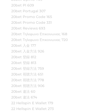
20bet Pl 609
20bet Portugal 307
20bet Promo Code 165
20bet Promo Code 331
20bet Reviews 693
20bet Τηλεφωνο Επικοινωνιας 168
20bet Τηλεφωνο Επικοινωνιας 720
20bet 入金 177
20bet 入金方法 926
20bet 登録 812
20bet 登録 813
20bet 登録方法 759
20bet 視聴方法 651
20bet 視聴方法 778
20bet 視聴方法 906
20bet 違法 60
20bet 違法 674
22 Hellspin E Wallet 179
22 Hellspin E Wallet 273