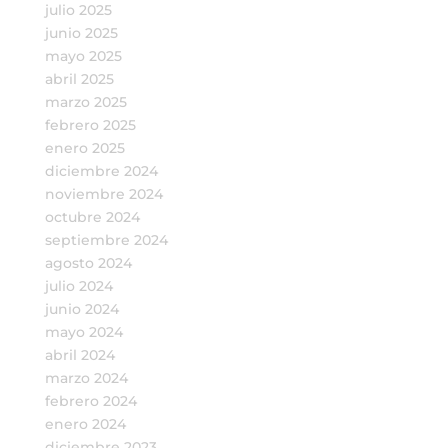
julio 2025
junio 2025
mayo 2025
abril 2025
marzo 2025
febrero 2025
enero 2025
diciembre 2024
noviembre 2024
octubre 2024
septiembre 2024
agosto 2024
julio 2024
junio 2024
mayo 2024
abril 2024
marzo 2024
febrero 2024
enero 2024
diciembre 2023