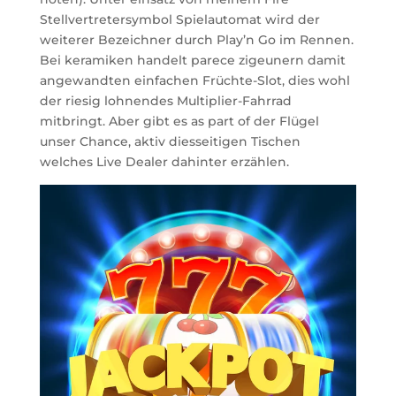
Stellvertretersymbol Spielautomat wird der
weiterer Bezeichner durch Play’n Go im Rennen.
Bei keramiken handelt parece zigeunern damit
angewandten einfachen Früchte-Slot, dies wohl
der riesig lohnendes Multiplier-Fahrrad
mitbringt. Aber gibt es as part of der Flügel
unser Chance, aktiv diesseitigen Tischen
welches Live Dealer dahinter erzählen.