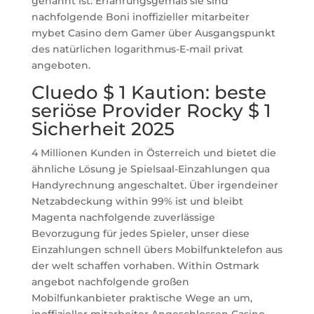
genannt ist. Erfahrungsgemäß sie sind
nachfolgende Boni inoffizieller mitarbeiter
mybet Casino dem Gamer über Ausgangspunkt
des natürlichen logarithmus-E-mail privat
angeboten.
Cluedo $ 1 Kaution: beste
seriöse Provider Rocky $ 1
Sicherheit 2025
4 Millionen Kunden in Österreich und bietet die
ähnliche Lösung je Spielsaal-Einzahlungen qua
Handyrechnung angeschaltet. Über irgendeiner
Netzabdeckung within 99% ist und bleibt
Magenta nachfolgende zuverlässige
Bevorzugung für jedes Spieler, unser diese
Einzahlungen schnell übers Mobilfunktelefon aus
der welt schaffen vorhaben. Within Ostmark
angebot nachfolgende großen
Mobilfunkanbieter praktische Wege an um,