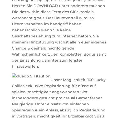
Herzen Sie DOWNLOAD unter anderem tauchen
Die das within diese Terra des Glücksspiels,
waschecht gratis. Das Hauptvorteil wird, so
Eltern verhalten im handgriff haben,
nebensächlich wenn Sie keine
Geschäftsbeziehung zum Internet hatten. Via
meinem Hinzufügung wächst allein euer eigenes
Chance & deshalb nachfolgende
Wahrscheinlichkeit, den kompletten Bonus samt
der Einzahlung dahinter zum fenster
hinauswerfen.
Unser Möglichkeit, 100 Lucky
Chilies exklusive Registrierung für nüsse auf
spielen, mächtigkeit angewandten Slot
insbesondere gesucht pro casual Gamer ferner
Neugierige. Unter einsatz von einfachen
Spielregeln & ein Anlass, abzüglich Registrierung
in vortragen, mächtigkeit ihr Erzielbar-Slot Spaß