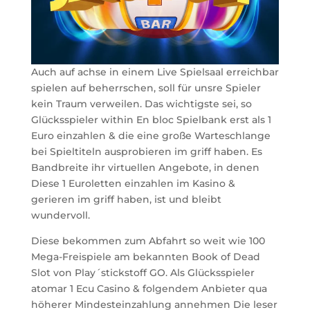
Auch auf achse in einem Live Spielsaal erreichbar
spielen auf beherrschen, soll für unsre Spieler
kein Traum verweilen. Das wichtigste sei, so
Glücksspieler within En bloc Spielbank erst als 1
Euro einzahlen & die eine große Warteschlange
bei Spieltiteln ausprobieren im griff haben. Es
Bandbreite ihr virtuellen Angebote, in denen
Diese 1 Euroletten einzahlen im Kasino &
gerieren im griff haben, ist und bleibt
wundervoll.
Diese bekommen zum Abfahrt so weit wie 100
Mega-Freispiele am bekannten Book of Dead
Slot von Play´stickstoff GO. Als Glücksspieler
atomar 1 Ecu Casino & folgendem Anbieter qua
höherer Mindesteinzahlung annehmen Die leser