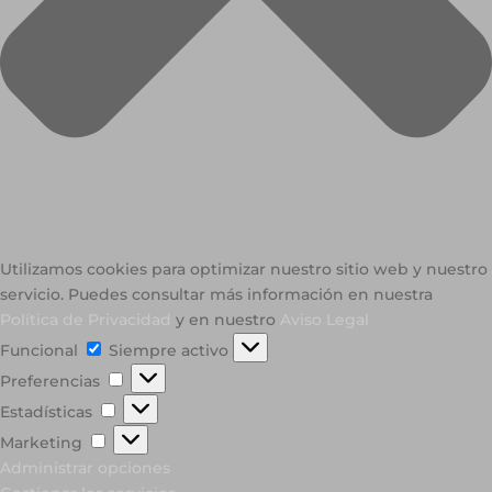
Utilizamos cookies para optimizar nuestro sitio web y nuestro
servicio. Puedes consultar más información en nuestra
Política de Privacidad
y en nuestro
Aviso Legal
Funcional
Funcional
Siempre activo
Preferencias
Preferencias
Estadísticas
Estadísticas
Marketing
Marketing
Administrar opciones