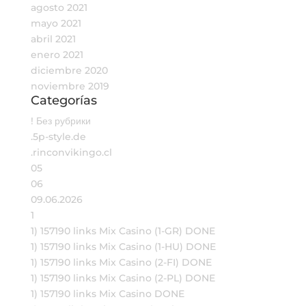
agosto 2021
mayo 2021
abril 2021
enero 2021
diciembre 2020
noviembre 2019
Categorías
! Без рубрики
.5p-style.de
.rinconvikingo.cl
05
06
09.06.2026
1
1) 157190 links Mix Casino (1-GR) DONE
1) 157190 links Mix Casino (1-HU) DONE
1) 157190 links Mix Casino (2-FI) DONE
1) 157190 links Mix Casino (2-PL) DONE
1) 157190 links Mix Casino DONE