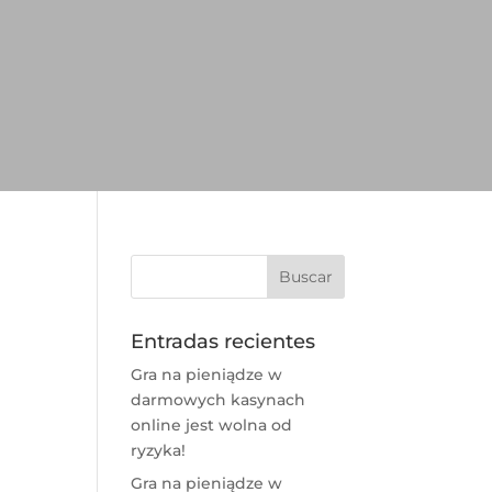
Entradas recientes
Gra na pieniądze w
darmowych kasynach
online jest wolna od
ryzyka!
Gra na pieniądze w