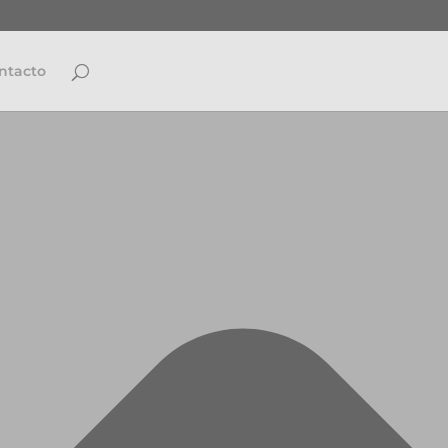
ntacto