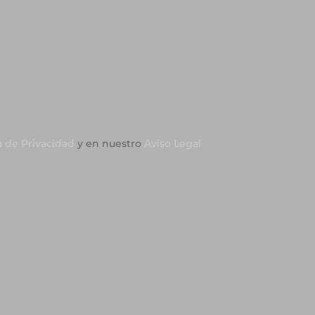
a de Privacidad
y en nuestro
Aviso Legal