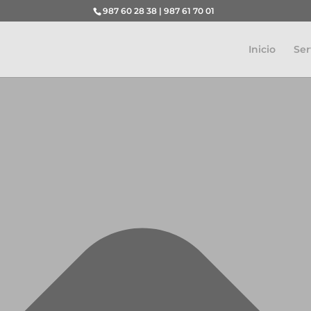
Gestionar el consentimiento de las cookies
987 60 28 38 | 987 61 70 01
Inicio
Ser