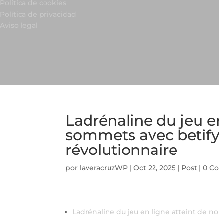
Política de cookies
Política de privacidad
Aviso legal
Ladrénaline du jeu e
sommets avec betify
révolutionnaire
por
laveracruzWP
|
Oct 22, 2025
|
Post
|
0 C
Ladrénaline du jeu en ligne atteint de n