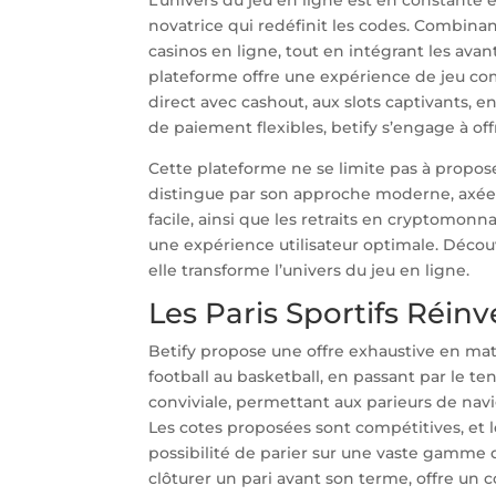
novatrice qui redéfinit les codes. Combinant
casinos en ligne, tout en intégrant les av
plateforme offre une expérience de jeu co
direct avec cashout, aux slots captivants,
de paiement flexibles, betify s’engage à off
Cette plateforme ne se limite pas à propos
distingue par son approche moderne, axée su
facile, ainsi que les retraits en cryptomo
une expérience utilisateur optimale. Découv
elle transforme l’univers du jeu en ligne.
Les Paris Sportifs Réinv
Betify propose une offre exhaustive en mati
football au basketball, en passant par le ten
conviviale, permettant aux parieurs de nav
Les cotes proposées sont compétitives, et les
possibilité de parier sur une vaste gamme d
clôturer un pari avant son terme, offre un