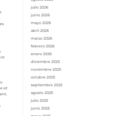
julio 2026
e
junio 2026
n
mayo 2026
des
abril 2026
marzo 2026
febrero 2026
s
enero 2026
ent
diciembre 2025
noviembre 2025
octubre 2025
du
septiembre 2025
ve et
agosto 2025
ent.
julio 2025
e
junio 2025
mayo 2025