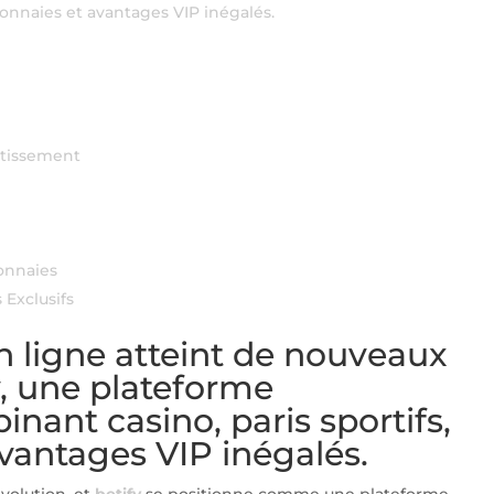
monnaies et avantages VIP inégalés.
rtissement
onnaies
Exclusifs
n ligne atteint de nouveaux
, une plateforme
nant casino, paris sportifs,
vantages VIP inégalés.
évolution, et
betify
se positionne comme une plateforme