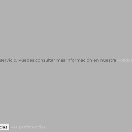
o servicio. Puedes consultar más información en nuestra
Polític
Ver preferencias
cias