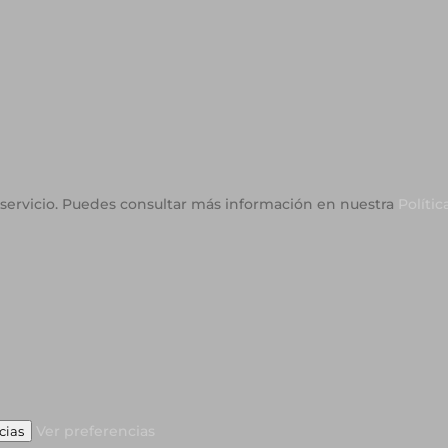
o servicio. Puedes consultar más información en nuestra
Polític
Ver preferencias
cias