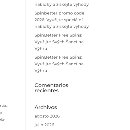
nabídky a získejte výhody
Spinbetter promo code
2026: Využijte speciální
nabídky a získejte výhody
SpinBetter Free Spins:
Využijte Svých Šancí na
Výhru
SpinBetter Free Spins:
Využijte Svých Šancí na
Výhru
Comentarios
recientes
айн-
Archivos
из
agosto 2026
ебя
julio 2026