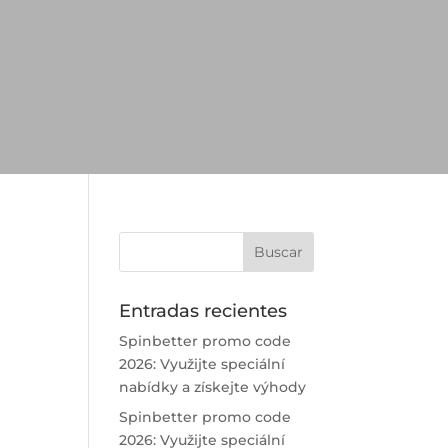
Entradas recientes
Spinbetter promo code
2026: Využijte speciální
nabídky a získejte výhody
Spinbetter promo code
2026: Využijte speciální