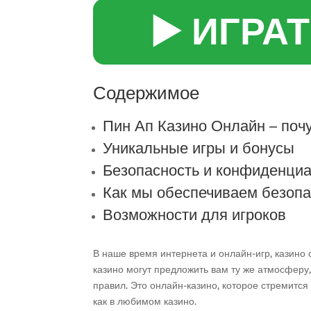
▶️ ИГРА
Содержимое
Пин Ап Казино Онлайн – поч
Уникальные игры и бонусы
Безопасность и конфиденциа
Как мы обеспечиваем безопа
Возможности для игроков
В наше время интернета и онлайн-игр, казино 
казино могут предложить вам ту же атмосферу,
правил. Это онлайн-казино, которое стремится
как в любимом казино.