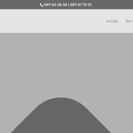
Gestionar el consentimiento de las cookies
987 60 28 38 | 987 61 70 01
Inicio
Ser