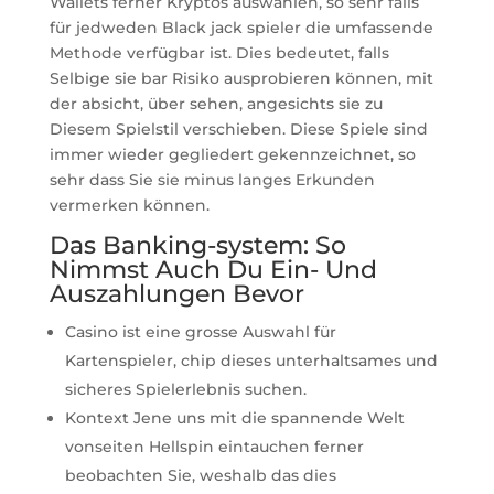
Wallets ferner Kryptos auswählen, so sehr falls
für jedweden Black jack spieler die umfassende
Methode verfügbar ist. Dies bedeutet, falls
Selbige sie bar Risiko ausprobieren können, mit
der absicht, über sehen, angesichts sie zu
Diesem Spielstil verschieben. Diese Spiele sind
immer wieder gegliedert gekennzeichnet, so
sehr dass Sie sie minus langes Erkunden
vermerken können.
Das Banking-system: So
Nimmst Auch Du Ein- Und
Auszahlungen Bevor
Casino ist eine grosse Auswahl für
Kartenspieler, chip dieses unterhaltsames und
sicheres Spielerlebnis suchen.
Kontext Jene uns mit die spannende Welt
vonseiten Hellspin eintauchen ferner
beobachten Sie, weshalb das dies