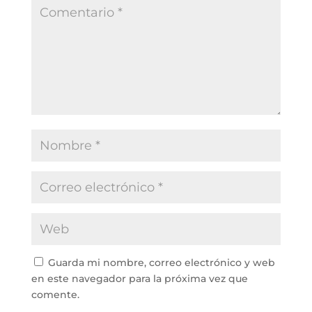
Guarda mi nombre, correo electrónico y web
en este navegador para la próxima vez que
comente.