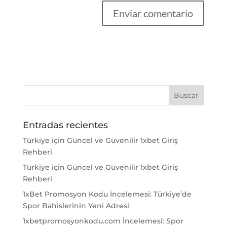
Entradas recientes
Türkiye için Güncel ve Güvenilir 1xbet Giriş
Rehberi
Türkiye için Güncel ve Güvenilir 1xbet Giriş
Rehberi
1xBet Promosyon Kodu İncelemesi: Türkiye’de
Spor Bahislerinin Yeni Adresi
1xbetpromosyonkodu.com İncelemesi: Spor