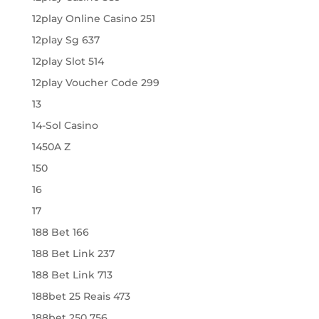
12play Online Casino 251
12play Sg 637
12play Slot 514
12play Voucher Code 299
13
14-Sol Casino
1450A Z
150
16
17
188 Bet 166
188 Bet Link 237
188 Bet Link 713
188bet 25 Reais 473
188bet 250 756