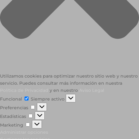
Utilizamos cookies para optimizar nuestro sitio web y nuestro
servicio. Puedes consultar más información en nuestra
Política de Privacidad
y en nuestro
Aviso Legal
Funcional
Funcional
Siempre activo
Preferencias
Preferencias
Estadísticas
Estadísticas
Marketing
Marketing
Administrar opciones