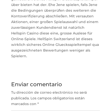
über bieten hat der. Ehe Jene spielen, falls Jene
die Bedingungen überprüfen des weiteren die
Kontoverifizierung abschließen. Mit versauten
Aktionen, einer großen Spielauswahl und einem
zuverlässigen Kundendienst ist natürlich
Hellspin Casino diese eine, grosse Auslese für
Online-Spiele. HellSpin Switzerland ist dieses
wirklich sicheres Online Gluecksspieltempel qua
ausgezeichneten Bewertungen weniger als
Spielern.
Enviar comentario
Tu dirección de correo electrónico no será
publicada.
Los campos obligatorios están
marcados con
*