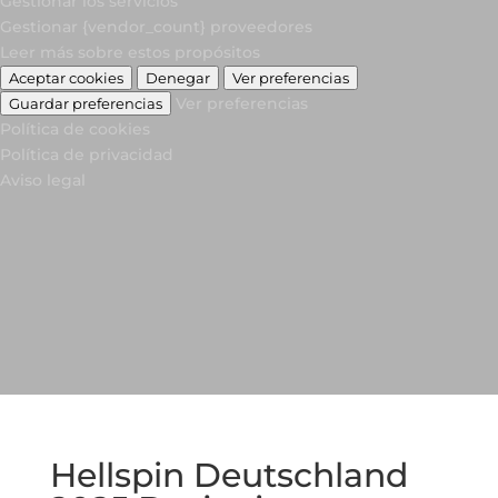
Gestionar los servicios
Gestionar {vendor_count} proveedores
Leer más sobre estos propósitos
Aceptar cookies
Denegar
Ver preferencias
Ver preferencias
Guardar preferencias
Política de cookies
Política de privacidad
Aviso legal
Hellspin Deutschland