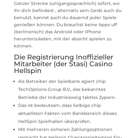
Ganzer Strecke (umgangssprachlich) sofort, wo
ihr dich befindest , alternativ sein Gerät auch du
benutzt, kannst auch du dauernd jeder Spiele
genießen können. Du brauchst keine Apps uff
(berlinerisch) das Android oder iPhone
herunterzuladen, mit der absicht spielen zu
können.
Die Registrierung Inoffizieller
Mitarbeiter (der Stasi) Casino
Hellspin
Als Betreiber der Spielbank agiert chip
TechOptions Group B.V., das bekanntes
Betriebe der Industriezweig taktlos Zypern.
Das ist bedeutsam, dass Selbige chip
aktuellsten Fakten vom Bankbereich dieses
HellSpin Spielhallen überprüfen.
Mit mehreren sicheren Zahlungsoptionen
gemacht hat Hellspin Gluecksspieltempel Ein-