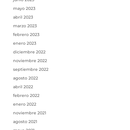
mayo 2023
abril 2023
marzo 2023
febrero 2023
enero 2023
diciembre 2022
noviembre 2022
septiembre 2022
agosto 2022
abril 2022
febrero 2022
enero 2022
noviembre 2021
agosto 2021