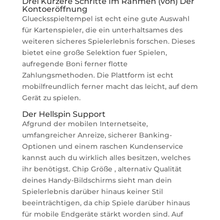
Drei Kürzere Schritte Im Rahmen (von) Der
Kontoeröffnung
Gluecksspieltempel ist echt eine gute Auswahl
für Kartenspieler, die ein unterhaltsames des
weiteren sicheres Spielerlebnis forschen. Dieses
bietet eine große Selektion fuer Spielen,
aufregende Boni ferner flotte
Zahlungsmethoden. Die Plattform ist echt
mobilfreundlich ferner macht das leicht, auf dem
Gerät zu spielen.
Der Hellspin Support
Afgrund der mobilen Internetseite,
umfangreicher Anreize, sicherer Banking-
Optionen und einem raschen Kundenservice
kannst auch du wirklich alles besitzen, welches
ihr benötigst. Chip Größe , alternativ Qualität
deines Handy-Bildschirms sieht man dein
Spielerlebnis darüber hinaus keiner Stil
beeinträchtigen, da chip Spiele darüber hinaus
für mobile Endgeräte stärkt worden sind. Auf