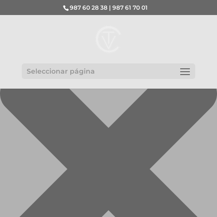
Gestionar el consentimiento de las cookies
987 60 28 38 | 987 61 70 01
Seleccionar página