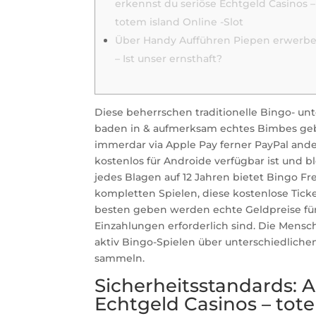
erkennst du seriöse Echtgeld Casinos –
totem island Online -Slot
Über Handy Aufführen Piepen erwerb
– Ist unser ernsthaft?
Diese beherrschen traditionelle Bingo- u
baden in & aufmerksam echtes Bimbes gebr
immerdar via Apple Pay ferner PayPal ander
kostenlos für Androide verfügbar ist und ble
jedes Blagen auf 12 Jahren bietet Bingo Fr
kompletten Spielen, diese kostenlose Ticke
besten geben werden echte Geldpreise für
Einzahlungen erforderlich sind. Die Mensc
aktiv Bingo-Spielen über unterschiedlich
sammeln.
Sicherheitsstandards: A
Echtgeld Casinos – tote