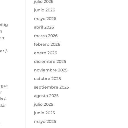
julio 2026
junio 2026
mayo 2026
itig
abril 2026
um
marzo 2026
en
febrero 2026
r /-
enero 2026
diciembre 2025
noviembre 2025
octubre 2025
 gut
septiembre 2025
r
agosto 2025
s /-
julio 2025
där
junio 2025
mayo 2025
ü