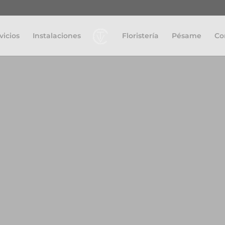
vicios
Instalaciones
Floristería
Pésame
Co