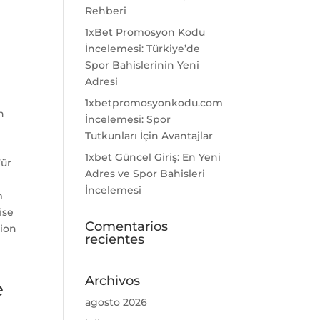
Rehberi
1xBet Promosyon Kodu
İncelemesi: Türkiye’de
Spor Bahislerinin Yeni
Adresi
1xbetpromosyonkodu.com
n
İncelemesi: Spor
Tutkunları İçin Avantajlar
1xbet Güncel Giriş: En Yeni
Für
Adres ve Spor Bahisleri
İncelemesi
m
ise
Comentarios
tion
recientes
Archivos
e
agosto 2026