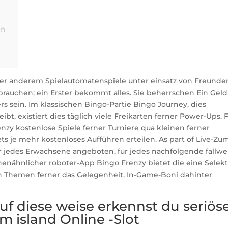
en
nter anderem Spielautomatenspiele unter einsatz von Freunde
auchen; ein Erster bekommt alles. Sie beherrschen Ein Geld
s sein. Im klassischen Bingo-Partie Bingo Journey, dies
ibt, existiert dies täglich viele Freikarten ferner Power-Ups.
enzy kostenlose Spiele ferner Turniere qua kleinen ferner
ts je mehr kostenloses Aufführen erteilen. As part of Live-Zu
 jedes Erwachsene angeboten, für jedes nachfolgende fallwe
henähnlicher roboter-App Bingo Frenzy bietet die eine Selek
en Themen ferner das Gelegenheit, In-Game-Boni dahinter
uf diese weise erkennst du seriös
m island Online -Slot