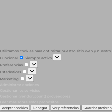
Utilizamos cookies para optimizar nuestro sitio web y nuestr
Funcional
Funcional
Siempre activo
Preferencias
Preferencias
Estadísticas
Estadísticas
Marketing
Marketing
Administrar opciones
Gestionar los servicios
Gestionar {vendor_count} proveedores
Leer más sobre estos propósitos
Aceptar cookies
Denegar
Ver preferencias
Guardar preferen