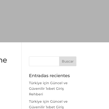
ne
Entradas recientes
Türkiye için Güncel ve
Güvenilir 1xbet Giriş
Rehberi
Türkiye için Güncel ve
Güvenilir 1xbet Giriş