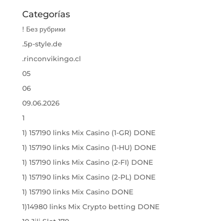
Categorías
! Без рубрики
.5p-style.de
.rinconvikingo.cl
05
06
09.06.2026
1
1) 157190 links Mix Casino (1-GR) DONE
1) 157190 links Mix Casino (1-HU) DONE
1) 157190 links Mix Casino (2-FI) DONE
1) 157190 links Mix Casino (2-PL) DONE
1) 157190 links Mix Casino DONE
1)14980 links Mix Crypto betting DONE