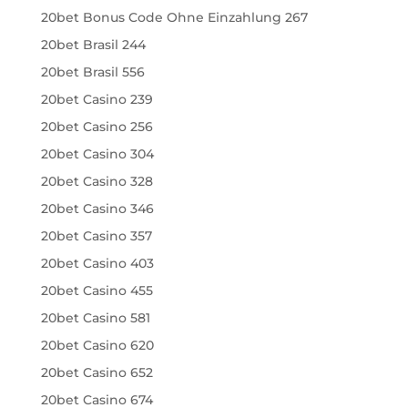
20bet Bonus Code Ohne Einzahlung 267
20bet Brasil 244
20bet Brasil 556
20bet Casino 239
20bet Casino 256
20bet Casino 304
20bet Casino 328
20bet Casino 346
20bet Casino 357
20bet Casino 403
20bet Casino 455
20bet Casino 581
20bet Casino 620
20bet Casino 652
20bet Casino 674