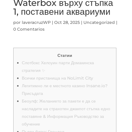
Waterbox върху стъпка
1, поставени аквариуми
por
laveracruzWP
|
Oct 28, 2025
|
Uncategorized
|
0 Comentarios
Статии
Слотбокс Хелоуин парти Домакинска
стратегия ✨
Всички пристанища на NoLimit City
Легитимно ли е местното казино Insane.io?
Присъдата
Беоулф: Желанието за пакети е да се
насладите на страхотен джакпот стъпка едно
поставяне & Информация Ръководство за
обучение
Първа битка: Грендел