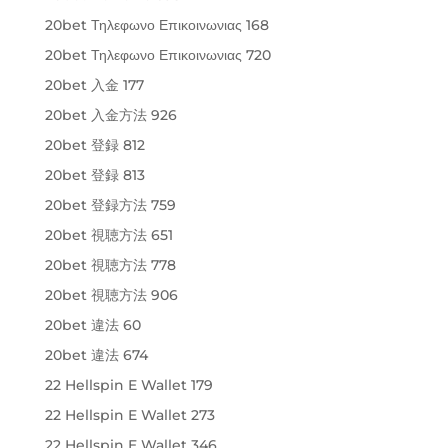
20bet Τηλεφωνο Επικοινωνιας 168
20bet Τηλεφωνο Επικοινωνιας 720
20bet 入金 177
20bet 入金方法 926
20bet 登録 812
20bet 登録 813
20bet 登録方法 759
20bet 視聴方法 651
20bet 視聴方法 778
20bet 視聴方法 906
20bet 違法 60
20bet 違法 674
22 Hellspin E Wallet 179
22 Hellspin E Wallet 273
22 Hellspin E Wallet 346