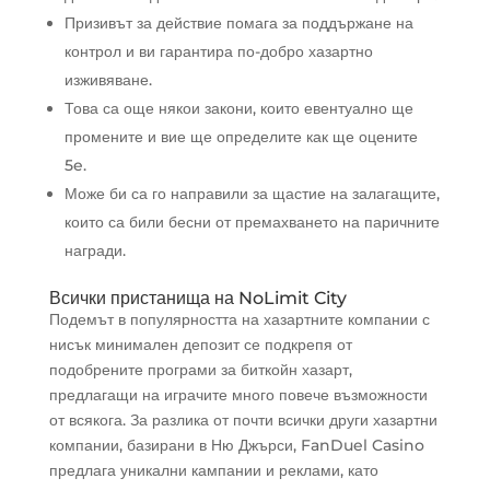
Призивът за действие помага за поддържане на
контрол и ви гарантира по-добро хазартно
изживяване.
Това са още някои закони, които евентуално ще
промените и вие ще определите как ще оцените
5e.
Може би са го направили за щастие на залагащите,
които са били бесни от премахването на паричните
награди.
Всички пристанища на NoLimit City
Подемът в популярността на хазартните компании с
нисък минимален депозит се подкрепя от
подобрените програми за биткойн хазарт,
предлагащи на играчите много повече възможности
от всякога. За разлика от почти всички други хазартни
компании, базирани в Ню Джърси, FanDuel Casino
предлага уникални кампании и реклами, като