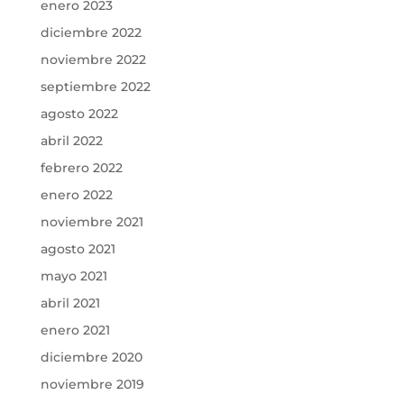
enero 2023
diciembre 2022
noviembre 2022
septiembre 2022
agosto 2022
abril 2022
febrero 2022
enero 2022
noviembre 2021
agosto 2021
mayo 2021
abril 2021
enero 2021
diciembre 2020
noviembre 2019