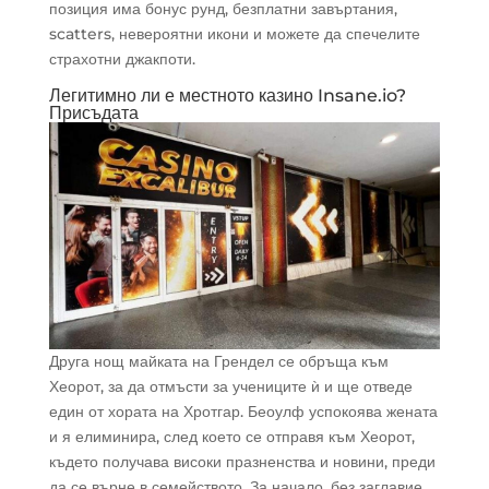
позиция има бонус рунд, безплатни завъртания,
scatters, невероятни икони и можете да спечелите
страхотни джакпоти.
Легитимно ли е местното казино Insane.io?
Присъдата
Друга нощ майката на Грендел се обръща към
Хеорот, за да отмъсти за учениците ѝ и ще отведе
един от хората на Хротгар. Беоулф успокоява жената
и я елиминира, след което се отправя към Хеорот,
където получава високи празненства и новини, преди
да се върне в семейството. За начало, без заглавие,