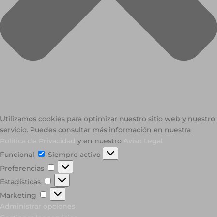
Utilizamos cookies para optimizar nuestro sitio web y nuestro
servicio. Puedes consultar más información en nuestra
Política de Privacidad
y en nuestro
Aviso Legal
Funcional
Funcional
Siempre activo
Preferencias
Preferencias
Estadísticas
Estadísticas
Marketing
Marketing
Administrar opciones