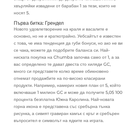
хвърляйки извадени от барабан 1 за тези, които не
носят 5.
Първа битка: Грендел
Новото удовлетворение на краля и васалите е
основно, но не и краткотрайно. Уебсайтът е известен
с това, че има тенденция да губи бонуси, но ако не ви
се чака, можете да подобрите баланса си. Най-
ниската покупка на Chumba започва само от 1, а за
вас определено те дават двеста сто хиляди GC,
много си представете колко време обикновено
отнемат продажбите на по-високо класирани
продукти. Например, намерих новия план от 5, който
включваше 1 милион GC и може да получите 5,05 100
процента безплатна Южна Каролина. Най-новата
горна икона е представена със сребърна тънка
рисунка, а сивият гравиран камък с кръг и сребърен
въпросител е символът на ядките на играта.