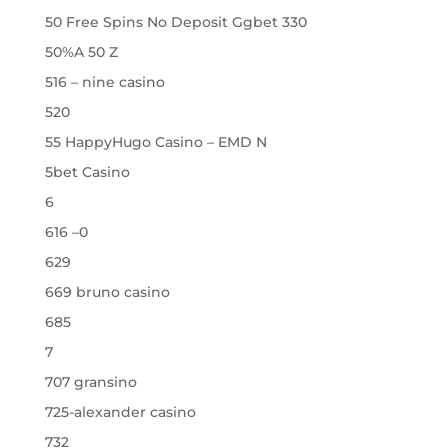
50 Free Spins No Deposit Ggbet 330
50%A 50 Z
516 – nine casino
520
55 HappyHugo Casino – EMD N
5bet Casino
6
616 –0
629
669 bruno casino
685
7
707 gransino
725-alexander casino
732