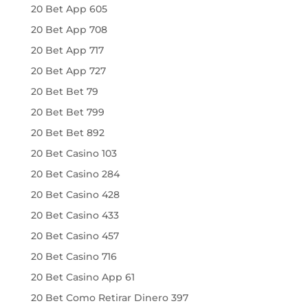
20 Bet App 605
20 Bet App 708
20 Bet App 717
20 Bet App 727
20 Bet Bet 79
20 Bet Bet 799
20 Bet Bet 892
20 Bet Casino 103
20 Bet Casino 284
20 Bet Casino 428
20 Bet Casino 433
20 Bet Casino 457
20 Bet Casino 716
20 Bet Casino App 61
20 Bet Como Retirar Dinero 397