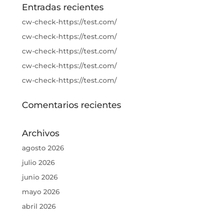
Entradas recientes
cw-check-https://test.com/
cw-check-https://test.com/
cw-check-https://test.com/
cw-check-https://test.com/
cw-check-https://test.com/
Comentarios recientes
Archivos
agosto 2026
julio 2026
junio 2026
mayo 2026
abril 2026