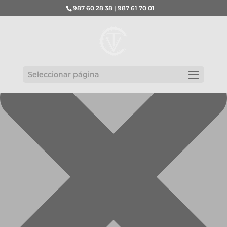
Gestionar el consentimiento de las cookies
987 60 28 38 | 987 61 70 01
Seleccionar página