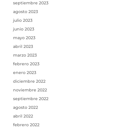
septiembre 2023
agosto 2023
julio 2023
junio 2023
mayo 2023
abril 2023
marzo 2023
febrero 2023
enero 2023
diciembre 2022
noviembre 2022
septiembre 2022
agosto 2022
abril 2022
febrero 2022