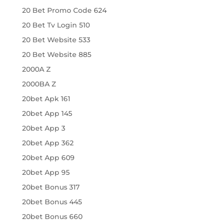
20 Bet Promo Code 624
20 Bet Tv Login 510
20 Bet Website 533
20 Bet Website 885
2000A Z
2000BA Z
20bet Apk 161
20bet App 145
20bet App 3
20bet App 362
20bet App 609
20bet App 95
20bet Bonus 317
20bet Bonus 445
20bet Bonus 660