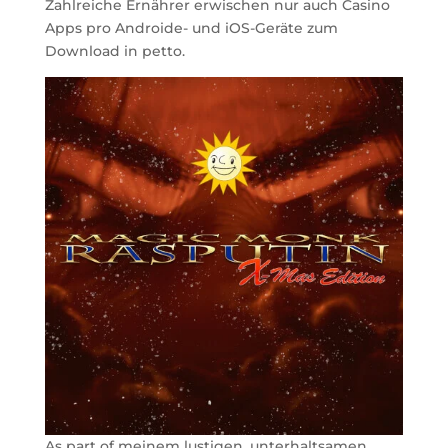
Zahlreiche Ernährer erwischen nur auch Casino
Apps pro Androide- und iOS-Geräte zum
Download in petto.
As part of meinem lustigen, unterhaltsamen