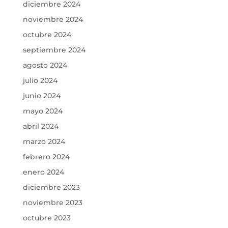
diciembre 2024
noviembre 2024
octubre 2024
septiembre 2024
agosto 2024
julio 2024
junio 2024
mayo 2024
abril 2024
marzo 2024
febrero 2024
enero 2024
diciembre 2023
noviembre 2023
octubre 2023