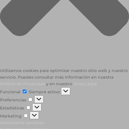
Utilizamos cookies para optimizar nuestro sitio web y nuestro
servicio. Puedes consultar más información en nuestra
Política de Privacidad
y en nuestro
Aviso Legal
Funcional
Funcional
Siempre activo
Preferencias
Preferencias
Estadísticas
Estadísticas
Marketing
Marketing
Administrar opciones