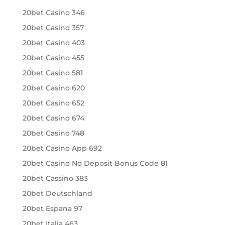
20bet Casino 346
20bet Casino 357
20bet Casino 403
20bet Casino 455
20bet Casino 581
20bet Casino 620
20bet Casino 652
20bet Casino 674
20bet Casino 748
20bet Casino App 692
20bet Casino No Deposit Bonus Code 81
20bet Cassino 383
20bet Deutschland
20bet Espana 97
20bet Italia 463