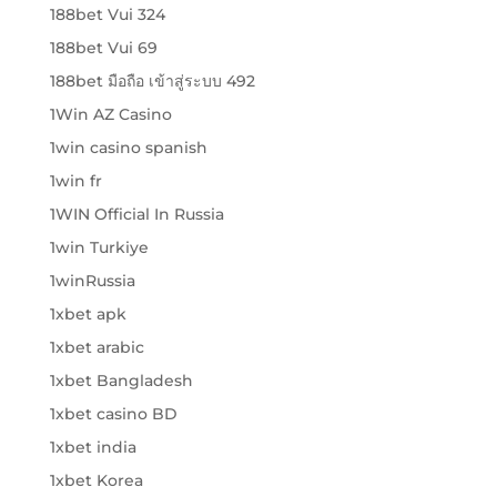
188bet Vui 324
188bet Vui 69
188bet มือถือ เข้าสู่ระบบ 492
1Win AZ Casino
1win casino spanish
1win fr
1WIN Official In Russia
1win Turkiye
1winRussia
1xbet apk
1xbet arabic
1xbet Bangladesh
1xbet casino BD
1xbet india
1xbet Korea