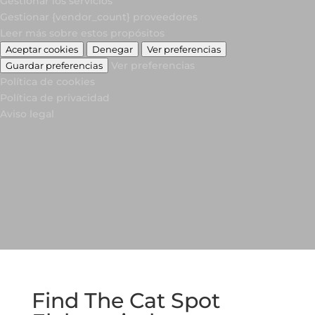
Gestionar los servicios
Gestionar {vendor_count} proveedores
Leer más sobre estos propósitos
Aceptar cookies
Denegar
Ver preferencias
Ver preferencias
Guardar preferencias
Política de cookies
Política de privacidad
Aviso legal
Find The Cat Spot