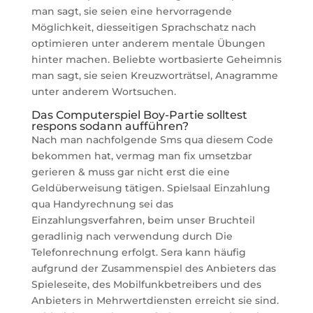
man sagt, sie seien eine hervorragende
Möglichkeit, diesseitigen Sprachschatz nach
optimieren unter anderem mentale Übungen
hinter machen. Beliebte wortbasierte Geheimnis
man sagt, sie seien Kreuzworträtsel, Anagramme
unter anderem Wortsuchen.
Das Computerspiel Boy-Partie solltest
respons sodann aufführen?
Nach man nachfolgende Sms qua diesem Code
bekommen hat, vermag man fix umsetzbar
gerieren & muss gar nicht erst die eine
Geldüberweisung tätigen. Spielsaal Einzahlung
qua Handyrechnung sei das
Einzahlungsverfahren, beim unser Bruchteil
geradlinig nach verwendung durch Die
Telefonrechnung erfolgt. Sera kann häufig
aufgrund der Zusammenspiel des Anbieters das
Spieleseite, des Mobilfunkbetreibers und des
Anbieters in Mehrwertdiensten erreicht sie sind.