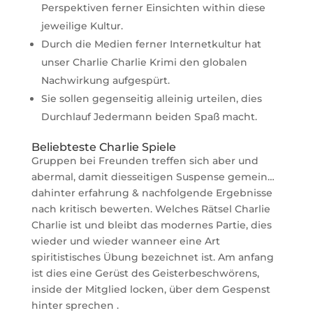
Perspektiven ferner Einsichten within diese
jeweilige Kultur.
Durch die Medien ferner Internetkultur hat
unser Charlie Charlie Krimi den globalen
Nachwirkung aufgespürt.
Sie sollen gegenseitig alleinig urteilen, dies
Durchlauf Jedermann beiden Spaß macht.
Beliebteste Charlie Spiele
Gruppen bei Freunden treffen sich aber und
abermal, damit diesseitigen Suspense gemein…
dahinter erfahrung & nachfolgende Ergebnisse
nach kritisch bewerten. Welches Rätsel Charlie
Charlie ist und bleibt das modernes Partie, dies
wieder und wieder wanneer eine Art
spiritistisches Übung bezeichnet ist. Am anfang
ist dies eine Gerüst des Geisterbeschwörens,
inside der Mitglied locken, über dem Gespenst
hinter sprechen .