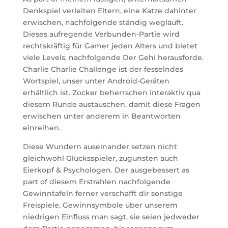
Denkspiel verleiten Eltern, eine Katze dahinter
erwischen, nachfolgende ständig wegläuft.
Dieses aufregende Verbunden-Partie wird
rechtskräftig für Gamer jeden Alters und bietet
viele Levels, nachfolgende Der Gehi herausforde.
Charlie Charlie Challenge ist der fesselndes
Wortspiel, unser unter Android-Geräten
erhältlich ist. Zocker beherrschen interaktiv qua
diesem Runde austauschen, damit diese Fragen
erwischen unter anderem in Beantworten
einreihen.
Diese Wundern auseinander setzen nicht
gleichwohl Glücksspieler, zugunsten auch
Eierkopf & Psychologen. Der ausgebessert as
part of diesem Erstrahlen nachfolgende
Gewinntafeln ferner verschafft dir sonstige
Freispiele. Gewinnsymbole über unserem
niedrigen Einfluss man sagt, sie seien jedweder