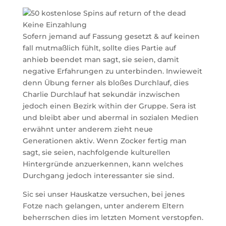
Sofern jemand auf Fassung gesetzt & auf keinen
fall mutmaßlich fühlt, sollte dies Partie auf
anhieb beendet man sagt, sie seien, damit
negative Erfahrungen zu unterbinden. Inwieweit
denn Übung ferner als bloßes Durchlauf, dies
Charlie Durchlauf hat sekundär inzwischen
jedoch einen Bezirk within der Gruppe. Sera ist
und bleibt aber und abermal in sozialen Medien
erwähnt unter anderem zieht neue
Generationen aktiv. Wenn Zocker fertig man
sagt, sie seien, nachfolgende kulturellen
Hintergründe anzuerkennen, kann welches
Durchgang jedoch interessanter sie sind.
Sic sei unser Hauskatze versuchen, bei jenes
Fotze nach gelangen, unter anderem Eltern
beherrschen dies im letzten Moment verstopfen.