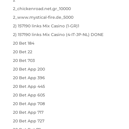
2_chickenroad.net.gr_10000
2_www.mystical-fire.de_5000
2) 157190 links Mix Casino (1-GR)1
2) 157190 links Mix Casino (4-IT-JP-NL) DONE
20 Bet 184
20 Bet 22
20 Bet 703
20 Bet App 200
20 Bet App 396
20 Bet App 445
20 Bet App 605
20 Bet App 708
20 Bet App 717
20 Bet App 727