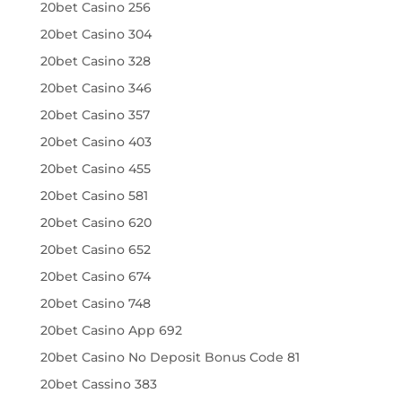
20bet Casino 256
20bet Casino 304
20bet Casino 328
20bet Casino 346
20bet Casino 357
20bet Casino 403
20bet Casino 455
20bet Casino 581
20bet Casino 620
20bet Casino 652
20bet Casino 674
20bet Casino 748
20bet Casino App 692
20bet Casino No Deposit Bonus Code 81
20bet Cassino 383