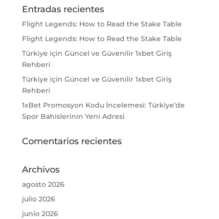
Entradas recientes
Flight Legends: How to Read the Stake Table
Flight Legends: How to Read the Stake Table
Türkiye için Güncel ve Güvenilir 1xbet Giriş
Rehberi
Türkiye için Güncel ve Güvenilir 1xbet Giriş
Rehberi
1xBet Promosyon Kodu İncelemesi: Türkiye’de
Spor Bahislerinin Yeni Adresi
Comentarios recientes
Archivos
agosto 2026
julio 2026
junio 2026