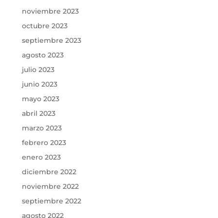
noviembre 2023
octubre 2023
septiembre 2023
agosto 2023
julio 2023
junio 2023
mayo 2023
abril 2023
marzo 2023
febrero 2023
enero 2023
diciembre 2022
noviembre 2022
septiembre 2022
agosto 2022