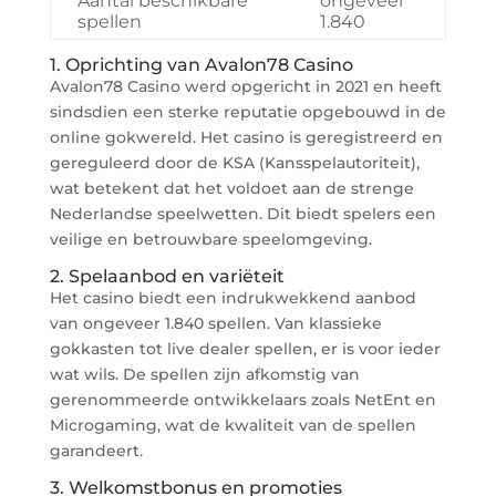
Aantal beschikbare
ongeveer
spellen
1.840
1. Oprichting van Avalon78 Casino
Avalon78 Casino werd opgericht in 2021 en heeft
sindsdien een sterke reputatie opgebouwd in de
online gokwereld. Het casino is geregistreerd en
gereguleerd door de KSA (Kansspelautoriteit),
wat betekent dat het voldoet aan de strenge
Nederlandse speelwetten. Dit biedt spelers een
veilige en betrouwbare speelomgeving.
2. Spelaanbod en variëteit
Het casino biedt een indrukwekkend aanbod
van ongeveer 1.840 spellen. Van klassieke
gokkasten tot live dealer spellen, er is voor ieder
wat wils. De spellen zijn afkomstig van
gerenommeerde ontwikkelaars zoals NetEnt en
Microgaming, wat de kwaliteit van de spellen
garandeert.
3. Welkomstbonus en promoties