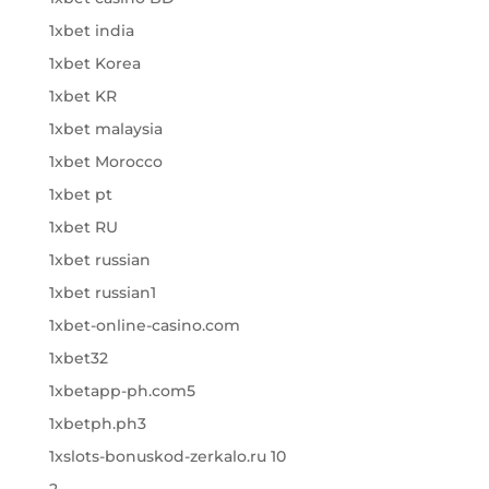
1xbet india
1xbet Korea
1xbet KR
1xbet malaysia
1xbet Morocco
1xbet pt
1xbet RU
1xbet russian
1xbet russian1
1xbet-online-casino.com
1xbet32
1xbetapp-ph.com5
1xbetph.ph3
1xslots-bonuskod-zerkalo.ru 10
2