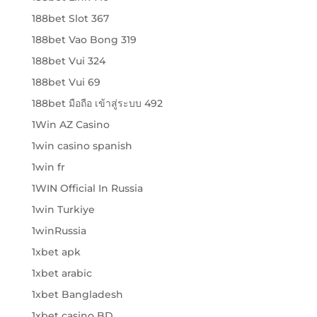
188bet Slot 367
188bet Vao Bong 319
188bet Vui 324
188bet Vui 69
188bet มือถือ เข้าสู่ระบบ 492
1Win AZ Casino
1win casino spanish
1win fr
1WIN Official In Russia
1win Turkiye
1winRussia
1xbet apk
1xbet arabic
1xbet Bangladesh
1xbet casino BD