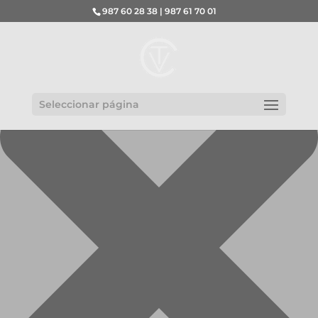
Gestionar el consentimiento de las cookies
987 60 28 38 | 987 61 70 01
Seleccionar página