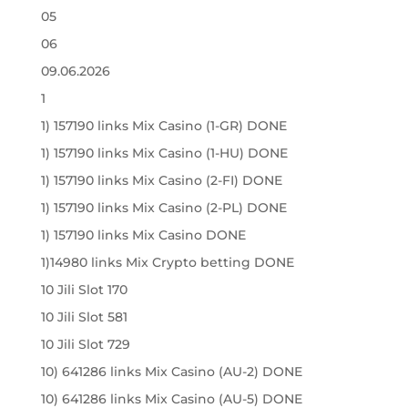
05
06
09.06.2026
1
1) 157190 links Mix Casino (1-GR) DONE
1) 157190 links Mix Casino (1-HU) DONE
1) 157190 links Mix Casino (2-FI) DONE
1) 157190 links Mix Casino (2-PL) DONE
1) 157190 links Mix Casino DONE
1)14980 links Mix Crypto betting DONE
10 Jili Slot 170
10 Jili Slot 581
10 Jili Slot 729
10) 641286 links Mix Casino (AU-2) DONE
10) 641286 links Mix Casino (AU-5) DONE