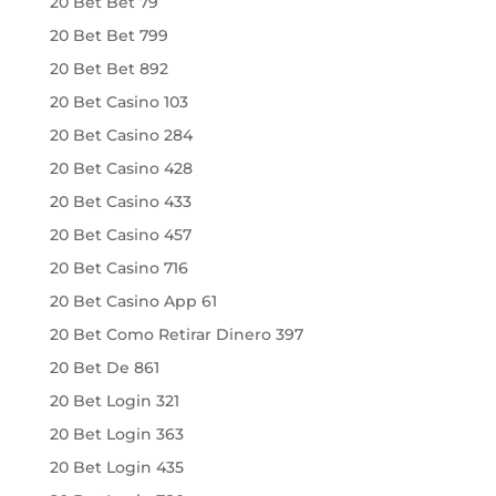
20 Bet Bet 79
20 Bet Bet 799
20 Bet Bet 892
20 Bet Casino 103
20 Bet Casino 284
20 Bet Casino 428
20 Bet Casino 433
20 Bet Casino 457
20 Bet Casino 716
20 Bet Casino App 61
20 Bet Como Retirar Dinero 397
20 Bet De 861
20 Bet Login 321
20 Bet Login 363
20 Bet Login 435