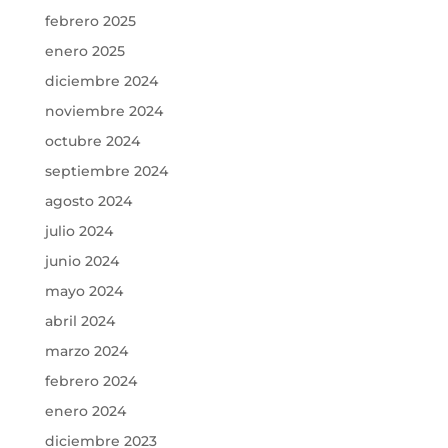
febrero 2025
enero 2025
diciembre 2024
noviembre 2024
octubre 2024
septiembre 2024
agosto 2024
julio 2024
junio 2024
mayo 2024
abril 2024
marzo 2024
febrero 2024
enero 2024
diciembre 2023