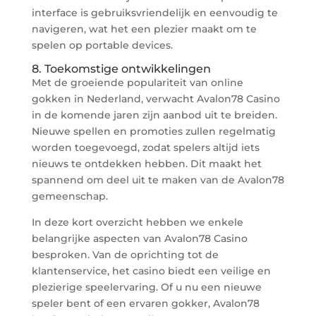
interface is gebruiksvriendelijk en eenvoudig te
navigeren, wat het een plezier maakt om te
spelen op portable devices.
8. Toekomstige ontwikkelingen
Met de groeiende populariteit van online
gokken in Nederland, verwacht Avalon78 Casino
in de komende jaren zijn aanbod uit te breiden.
Nieuwe spellen en promoties zullen regelmatig
worden toegevoegd, zodat spelers altijd iets
nieuws te ontdekken hebben. Dit maakt het
spannend om deel uit te maken van de Avalon78
gemeenschap.
In deze kort overzicht hebben we enkele
belangrijke aspecten van Avalon78 Casino
besproken. Van de oprichting tot de
klantenservice, het casino biedt een veilige en
plezierige speelervaring. Of u nu een nieuwe
speler bent of een ervaren gokker, Avalon78