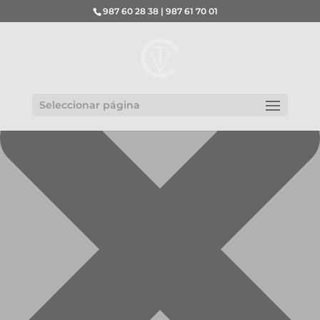
Gestionar el consentimiento de las cookies
987 60 28 38 | 987 61 70 01
Seleccionar página