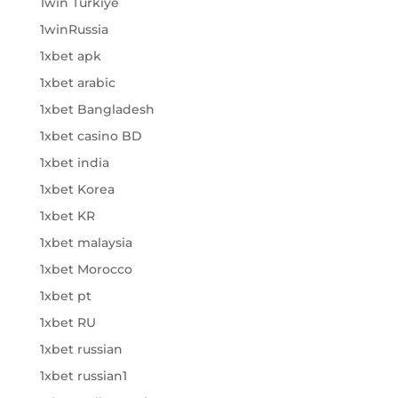
1win Turkiye
1winRussia
1xbet apk
1xbet arabic
1xbet Bangladesh
1xbet casino BD
1xbet india
1xbet Korea
1xbet KR
1xbet malaysia
1xbet Morocco
1xbet pt
1xbet RU
1xbet russian
1xbet russian1