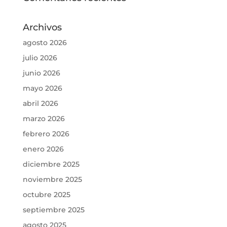
Archivos
agosto 2026
julio 2026
junio 2026
mayo 2026
abril 2026
marzo 2026
febrero 2026
enero 2026
diciembre 2025
noviembre 2025
octubre 2025
septiembre 2025
agosto 2025