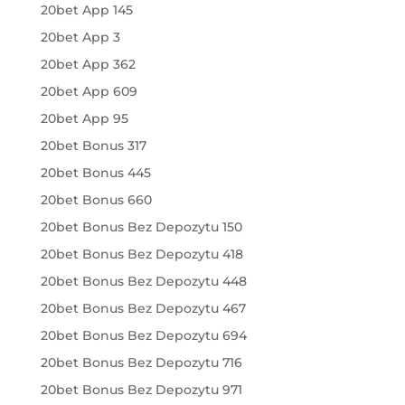
20bet App 145
20bet App 3
20bet App 362
20bet App 609
20bet App 95
20bet Bonus 317
20bet Bonus 445
20bet Bonus 660
20bet Bonus Bez Depozytu 150
20bet Bonus Bez Depozytu 418
20bet Bonus Bez Depozytu 448
20bet Bonus Bez Depozytu 467
20bet Bonus Bez Depozytu 694
20bet Bonus Bez Depozytu 716
20bet Bonus Bez Depozytu 971