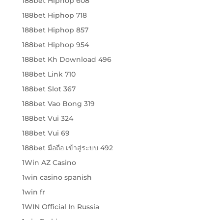
188bet Hiphop 608
188bet Hiphop 718
188bet Hiphop 857
188bet Hiphop 954
188bet Kh Download 496
188bet Link 710
188bet Slot 367
188bet Vao Bong 319
188bet Vui 324
188bet Vui 69
188bet มือถือ เข้าสู่ระบบ 492
1Win AZ Casino
1win casino spanish
1win fr
1WIN Official In Russia