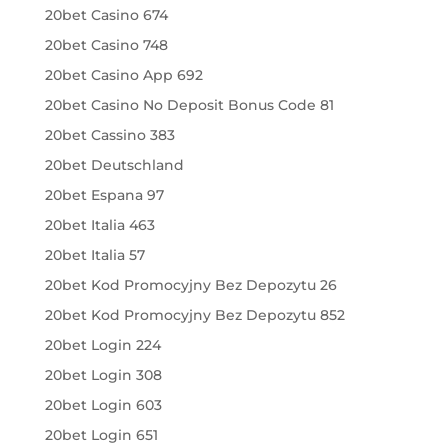
20bet Casino 674
20bet Casino 748
20bet Casino App 692
20bet Casino No Deposit Bonus Code 81
20bet Cassino 383
20bet Deutschland
20bet Espana 97
20bet Italia 463
20bet Italia 57
20bet Kod Promocyjny Bez Depozytu 26
20bet Kod Promocyjny Bez Depozytu 852
20bet Login 224
20bet Login 308
20bet Login 603
20bet Login 651