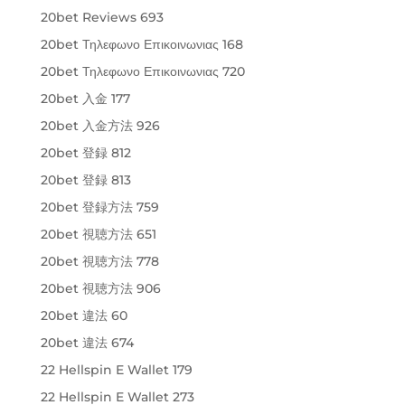
20bet Reviews 693
20bet Τηλεφωνο Επικοινωνιας 168
20bet Τηλεφωνο Επικοινωνιας 720
20bet 入金 177
20bet 入金方法 926
20bet 登録 812
20bet 登録 813
20bet 登録方法 759
20bet 視聴方法 651
20bet 視聴方法 778
20bet 視聴方法 906
20bet 違法 60
20bet 違法 674
22 Hellspin E Wallet 179
22 Hellspin E Wallet 273