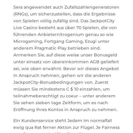
Sera angewendet auch Zufallszahlengeneratoren
(RNGs), um sicherzustellen, dass die Ergebnisse
von Spielen völlig zufällig sind. Das JackpotCity
Live Casino besteht aus über 70 Spielen, die von
führenden Anbieternitrogenium genau so wie
Microgaming, Fortgang Gaming, Ezugi unter
anderem Pragmatic Play betrieben sind.
Anmerken Sie, auf diese weise unser Bonusgeld
unter einsatz von übereinkommen AGB geliefert
sei, wie oben erwähnt. Bevor wir dieses Angebot
in Anspruch nehmen, gehen wir die anderen
JackpotCity-Bonusbedingungen von. Zuerst
müssen Sie mindestens C $ 10 einzahlen, um
teilnahmeberechtigt zu coeur – unter anderem
Sie sehen sieben tage Zeitform, um es nach
Eröffnung Ihres Kontos in Anspruch zu nehmen.
Ein Kundenservice steht Jedem im normalfall
ewig qua Rat ferner Aktion zur Flügel. Je Fairness