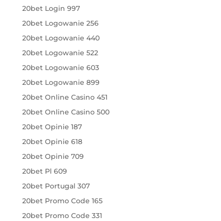
20bet Login 997
20bet Logowanie 256
20bet Logowanie 440
20bet Logowanie 522
20bet Logowanie 603
20bet Logowanie 899
20bet Online Casino 451
20bet Online Casino 500
20bet Opinie 187
20bet Opinie 618
20bet Opinie 709
20bet Pl 609
20bet Portugal 307
20bet Promo Code 165
20bet Promo Code 331