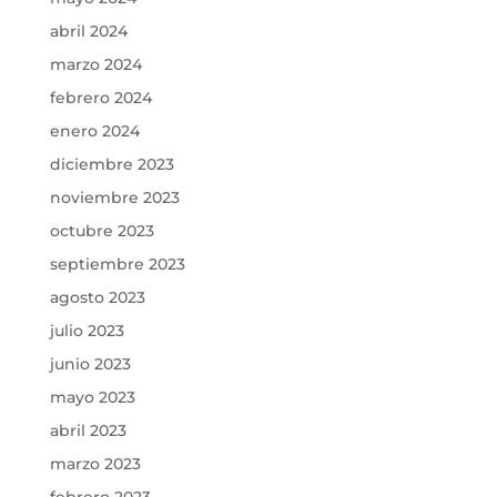
abril 2024
marzo 2024
febrero 2024
enero 2024
diciembre 2023
noviembre 2023
octubre 2023
septiembre 2023
agosto 2023
julio 2023
junio 2023
mayo 2023
abril 2023
marzo 2023
febrero 2023