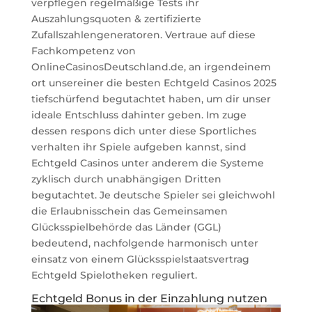
verpflegen regelmäßige Tests ihr
Auszahlungsquoten & zertifizierte
Zufallszahlengeneratoren. Vertraue auf diese
Fachkompetenz von
OnlineCasinosDeutschland.de, an irgendeinem
ort unsereiner die besten Echtgeld Casinos 2025
tiefschürfend begutachtet haben, um dir unser
ideale Entschluss dahinter geben. Im zuge
dessen respons dich unter diese Sportliches
verhalten ihr Spiele aufgeben kannst, sind
Echtgeld Casinos unter anderem die Systeme
zyklisch durch unabhängigen Dritten
begutachtet. Je deutsche Spieler sei gleichwohl
die Erlaubnisschein das Gemeinsamen
Glücksspielbehörde das Länder (GGL)
bedeutend, nachfolgende harmonisch unter
einsatz von einem Glücksspielstaatsvertrag
Echtgeld Spielotheken reguliert.
Echtgeld Bonus in der Einzahlung nutzen