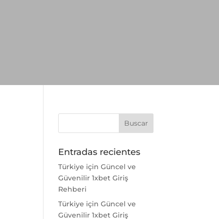
Entradas recientes
Türkiye için Güncel ve
Güvenilir 1xbet Giriş
Rehberi
Türkiye için Güncel ve
Güvenilir 1xbet Giriş