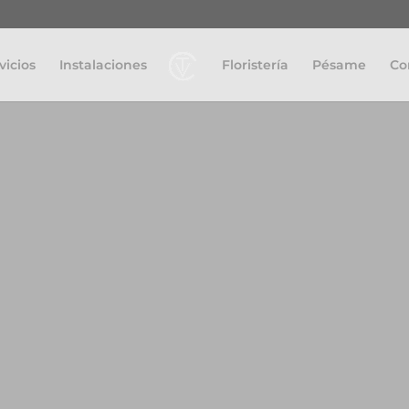
vicios
Instalaciones
Floristería
Pésame
Co