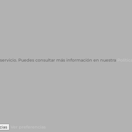
o servicio. Puedes consultar más información en nuestra
Polític
Ver preferencias
cias