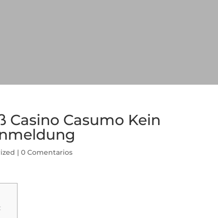
oß Casino Casumo Kein
Anmeldung
ized
|
0 Comentarios
: