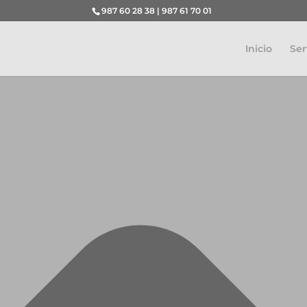
Gestionar el consentimiento de las cookies
987 60 28 38 | 987 61 70 01
Inicio
Ser